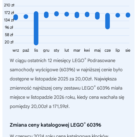
210 zł
172 zł
134 zł
96 zł
58 zł
20 zł
wrz
paź
lis
gru
sty
lut
mar
kwi
maj
cze
lip
sie
®
W ciągu ostatnich 12 miesięcy
LEGO
Podrasowane
samochody wyścigowe (60396)
w najniższej cenie było
dostępne w listopadzie 2025 za 20,00zł. Największa
®
zmienność najniższej ceny zestawu LEGO
60396 miała
miejsce w listopadzie 2026 roku, kiedy cena wachała się
pomiędzy 20,00zł a 171,59zł.
®
Zmiana ceny katalogowej LEGO
60396
W czerwcu 2024 roku cena katalogowa klocków