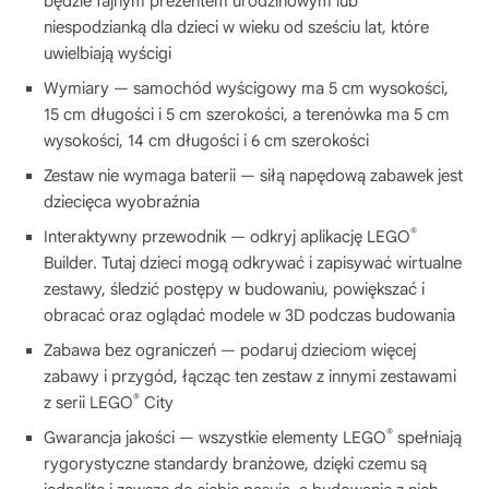
będzie fajnym prezentem urodzinowym lub
niespodzianką dla dzieci w wieku od sześciu lat, które
uwielbiają wyścigi
Wymiary — samochód wyścigowy ma 5 cm wysokości,
15 cm długości i 5 cm szerokości, a terenówka ma 5 cm
wysokości, 14 cm długości i 6 cm szerokości
Zestaw nie wymaga baterii — siłą napędową zabawek jest
dziecięca wyobraźnia
®
Interaktywny przewodnik — odkryj aplikację LEGO
Builder. Tutaj dzieci mogą odkrywać i zapisywać wirtualne
zestawy, śledzić postępy w budowaniu, powiększać i
obracać oraz oglądać modele w 3D podczas budowania
Zabawa bez ograniczeń — podaruj dzieciom więcej
zabawy i przygód, łącząc ten zestaw z innymi zestawami
®
z serii LEGO
City
®
Gwarancja jakości — wszystkie elementy LEGO
spełniają
rygorystyczne standardy branżowe, dzięki czemu są