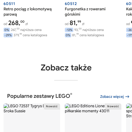
60511
60512
60
Retro pociąg z lokomotywą
Furgonetka z rowerami
Ka
parową
górskimi
rok
268,
81,
00
99
od
zł
od
zł
od
00
00
267,
najniższa cena
93,
najniższa cena
0%
-12%
-2
99
99
379,
cena katalogowa
81,
cena katalogowa
-29%
0%
-1
Zobacz także
®
Popularne zestawy LEGO
Zobacz więcej