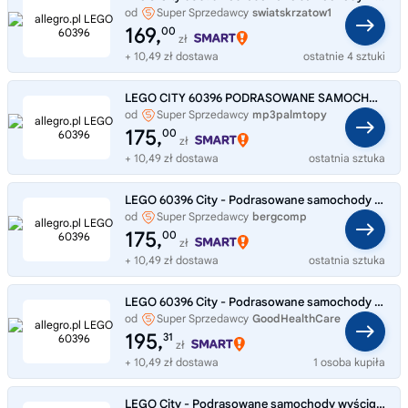
od
Super Sprzedawcy
swiatskrzatow1
169,
00
zł
+ 10,49 zł dostawa
ostatnie 4 sztuki
LEGO CITY 60396 PODRASOWANE SAMOCHODY WYŚCIGOWE Klocki
od
Super Sprzedawcy
mp3palmtopy
175,
00
zł
+ 10,49 zł dostawa
ostatnia sztuka
LEGO 60396 City - Podrasowane samochody wyścigowe
od
Super Sprzedawcy
bergcomp
175,
00
zł
+ 10,49 zł dostawa
ostatnia sztuka
LEGO 60396 City - Podrasowane samochody wyścigowe - Oryginalne NOWE Klocki
od
Super Sprzedawcy
GoodHealthCare
195,
31
zł
+ 10,49 zł dostawa
1 osoba kupiła
LEGO City - Podrasowane samochody wyścigowe 60396 + Prezent Gratis