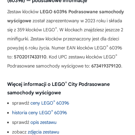
(60396) — podstawowe informacje
Zestaw klocków
LEGO 60396 Podrasowane samochody
wyścigowe
został zaprezentowany w 2023 roku i składa
®
się z 359 klocków LEGO
. W klockach znajdziesz jeszcze 2
minifigurki. Zestaw klocków przeznaczony jest dla dzieci
®
powyżej 6 roku życia. Numer EAN klocków LEGO
60396
®
to:
5702017433110
. Kod UPC zestawu klocków LEGO
Podrasowane samochody wyścigowe to:
673419379120
.
®
Więcej informacji o LEGO
City Podrasowane
samochody wyścigowe
®
sprawdź
ceny LEGO
60396
®
historia ceny LEGO
60396
sprawdź
opis zestawu
zobacz
zdjęcia zestawu