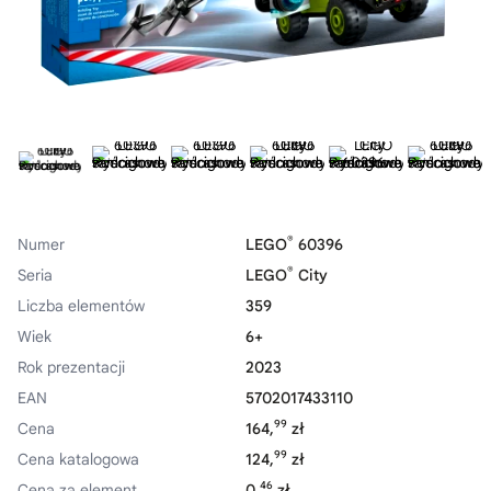
®
Numer
LEGO
60396
®
Seria
LEGO
City
Liczba elementów
359
Wiek
6+
Rok prezentacji
2023
EAN
5702017433110
99
Cena
164,
zł
99
Cena katalogowa
124,
zł
46
Cena za element
0,
zł