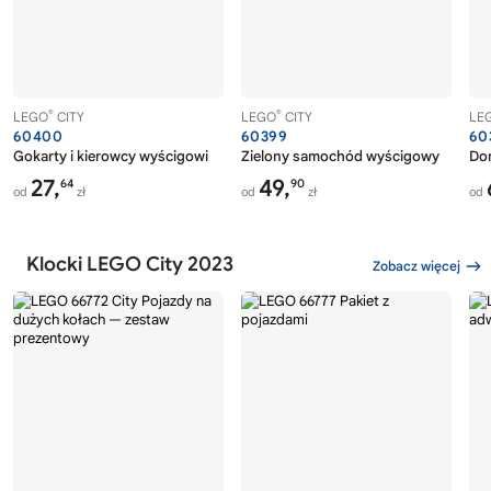
®
®
LEGO
CITY
LEGO
CITY
LE
60400
60399
60
Gokarty i kierowcy wyścigowi
Zielony samochód wyścigowy
Dom
27,
49,
64
90
od
zł
od
zł
od
Klocki LEGO City 2023
Zobacz więcej