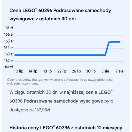
®
Cena LEGO
60396 Podrasowane samochody
wyścigowe z ostatnich 30 dni
167 zł
166 zł
165 zł
164 zł
163 zł
162 zł
161 zł
10 lip
14 lip
18 lip
22 lip
26 lip
30 lip
3 sie
7 sie
Ceny produktów dostępnych w serwisie Amazon nie są uwzględniane na
wykresie historii ceny.
®
W ciągu ostatnich 30 dni w
najniższej cenie LEGO
60396 Podrasowane samochody wyścigowe
było
dostępne za 162,98zł.
®
Historia ceny LEGO
60396 z ostatnich 12 miesięcy