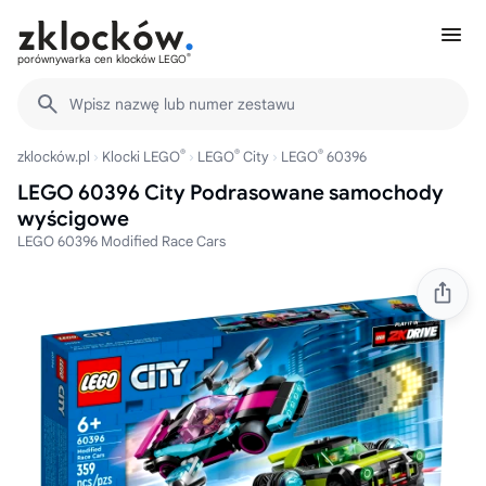
®
porównywarka cen klocków LEGO
Wpisz nazwę lub numer zestawu
®
®
®
zklocków.pl
Klocki LEGO
LEGO
City
LEGO
60396
LEGO 60396 City Podrasowane samochody
wyścigowe
LEGO 60396 Modified Race Cars