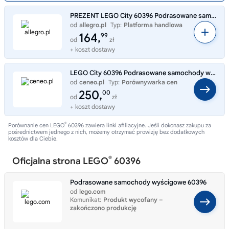
PREZENT LEGO City 60396 Podrasowane samochody wyścigowe
od
allegro.pl
Typ:
Platforma handlowa
164,
99
od
zł
+ koszt dostawy
LEGO City 60396 Podrasowane samochody wyścigowe
od
ceneo.pl
Typ:
Porównywarka cen
250,
00
od
zł
+ koszt dostawy
®
Porównanie cen LEGO
60396 zawiera linki afiliacyjne. Jeśli dokonasz zakupu za
pośrednictwem jednego z nich, możemy otrzymać prowizję bez dodatkowych
kosztów dla Ciebie.
®
Oficjalna strona LEGO
60396
Podrasowane samochody wyścigowe 60396
od
lego.com
Komunikat:
Produkt wycofany –
zakończono produkcję