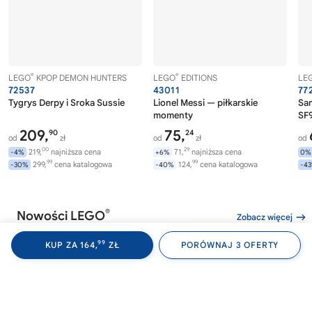
®
®
LEGO
KPOP DEMON HUNTERS
LEGO
EDITIONS
LE
72537
43011
77
Tygrys Derpy i Sroka Sussie
Lionel Messi — piłkarskie
Sa
momenty
SF9
209,
75,
90
24
od
zł
od
zł
od
00
29
219,
najniższa cena
71,
najniższa cena
-4%
+6%
0%
99
99
299,
cena katalogowa
124,
cena katalogowa
-30%
-40%
-4
®
Nowości LEGO
Zobacz więcej
99
KUP ZA 164,
ZŁ
PORÓWNAJ 3 OFERTY