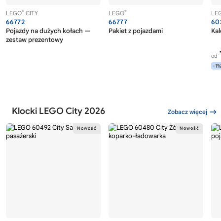
®
®
LEGO
CITY
LEGO
LE
66772
66777
60
Pojazdy na dużych kołach —
Pakiet z pojazdami
Ka
zestaw prezentowy
od
-1
Klocki LEGO City 2026
Zobacz więcej