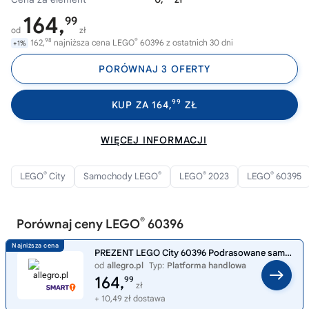
164,
99
od
zł
98
®
162,
najniższa cena LEGO
60396 z ostatnich 30 dni
+1%
PORÓWNAJ 3 OFERTY
99
KUP ZA 164,
ZŁ
WIĘCEJ INFORMACJI
®
®
®
®
LEGO
City
Samochody LEGO
LEGO
2023
LEGO
60395
®
Porównaj ceny LEGO
60396
PREZENT LEGO City 60396 Podrasowane samochody wyścigowe
od
allegro.pl
Typ:
Platforma handlowa
164,
99
zł
+ 10,49 zł dostawa