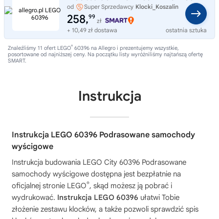
od
Super Sprzedawcy
Klocki_Koszalin
258,
99
zł
+ 10,49 zł dostawa
ostatnia sztuka
®
Znaleźliśmy 11 ofert LEGO
60396 na Allegro i prezentujemy wszystkie,
posortowane od najniższej ceny. Na początku listy wyróżniliśmy najtańszą ofertę
SMART.
Instrukcja
Instrukcja LEGO 60396 Podrasowane samochody
wyścigowe
Instrukcja budowania
LEGO City 60396 Podrasowane
samochody wyścigowe
dostępna jest bezpłatnie na
®
oficjalnej stronie LEGO
, skąd możesz ją pobrać i
wydrukować.
Instrukcja LEGO 60396
ułatwi Tobie
złożenie zestawu klocków, a także pozwoli sprawdzić spis