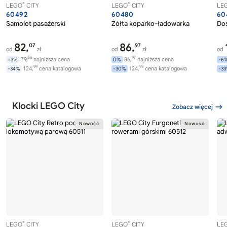
®
®
LEGO
CITY
LEGO
CITY
LE
60492
60480
60
Samolot pasażerski
Żółta koparko-ładowarka
Dos
82,
86,
07
97
od
zł
od
zł
od
56
97
79,
najniższa cena
86,
najniższa cena
+3%
0%
-6
99
99
124,
cena katalogowa
124,
cena katalogowa
-34%
-30%
-3
Klocki LEGO City
Zobacz więcej
®
®
LEGO
CITY
LEGO
CITY
LE