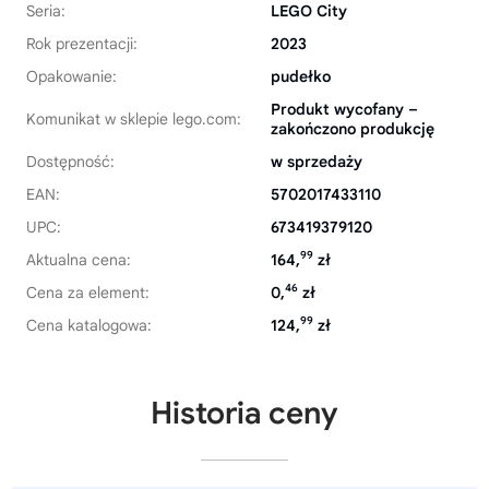
Seria:
LEGO City
Rok prezentacji:
2023
Opakowanie:
pudełko
Produkt wycofany –
Komunikat w sklepie lego.com:
zakończono produkcję
Dostępność:
w sprzedaży
EAN:
5702017433110
UPC:
673419379120
99
Aktualna cena:
164,
zł
46
Cena za element:
0,
zł
99
Cena katalogowa:
124,
zł
Historia ceny