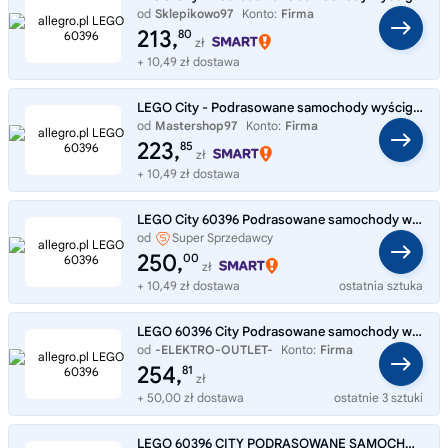
od
Sklepikowo97
Konto:
Firma
213,
80
zł
+ 10,49 zł dostawa
LEGO City - Podrasowane samochody wyścigowe 60396 + Prezent Gratis
od
Mastershop97
Konto:
Firma
223,
85
zł
+ 10,49 zł dostawa
LEGO City 60396 Podrasowane samochody wyścigowe
od
Super Sprzedawcy
PiasecznoZabawki
250,
00
zł
+ 10,49 zł dostawa
ostatnia sztuka
LEGO 60396 City Podrasowane samochody wyścigowe
od
-ELEKTRO-OUTLET-
Konto:
Firma
254,
81
zł
+ 50,00 zł dostawa
ostatnie 3 sztuki
LEGO 60396 CITY PODRASOWANE SAMOCHODY WYŚCIGOWE