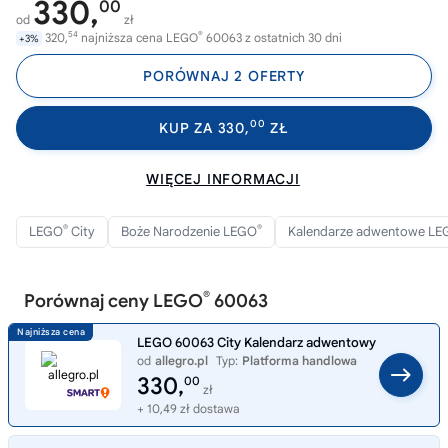
330,
00
od
zł
54
®
320,
najniższa cena LEGO
60063 z ostatnich 30 dni
+3%
PORÓWNAJ 2 OFERTY
00
KUP ZA 330,
ZŁ
WIĘCEJ INFORMACJI
®
®
LEGO
City
Boże Narodzenie LEGO
Kalendarze adwentowe L
®
Porównaj ceny LEGO
60063
LEGO 60063 City Kalendarz adwentowy
od
allegro.pl
Typ:
Platforma handlowa
330,
00
zł
+ 10,49 zł dostawa