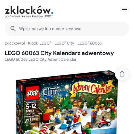
®
porównywarka cen klocków LEGO
Wpisz nazwę lub numer zestawu
®
®
®
zklocków.pl
Klocki LEGO
LEGO
City
LEGO
60063
LEGO 60063 City Kalendarz adwentowy
LEGO 60063 LEGO City Advent Calendar