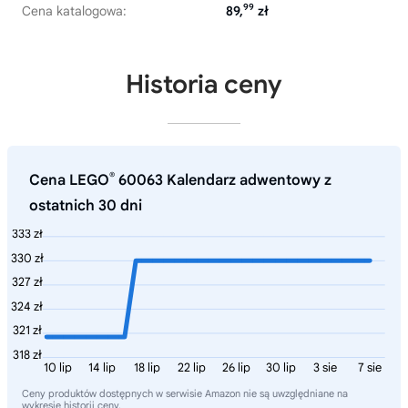
99
Cena katalogowa:
89,
zł
Historia ceny
®
Cena LEGO
60063 Kalendarz adwentowy z
ostatnich 30 dni
333 zł
330 zł
327 zł
324 zł
321 zł
318 zł
10 lip
14 lip
18 lip
22 lip
26 lip
30 lip
3 sie
7 sie
Ceny produktów dostępnych w serwisie Amazon nie są uwzględniane na
wykresie historii ceny.