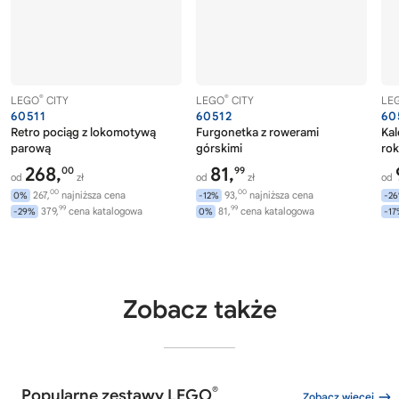
®
®
LEGO
CITY
LEGO
CITY
LE
60511
60512
60
Retro pociąg z lokomotywą
Furgonetka z rowerami
Ka
parową
górskimi
rok
268,
81,
00
99
od
zł
od
zł
od
00
00
267,
najniższa cena
93,
najniższa cena
0%
-12%
-2
99
99
379,
cena katalogowa
81,
cena katalogowa
-29%
0%
-1
Zobacz także
®
Popularne zestawy LEGO
Zobacz więcej