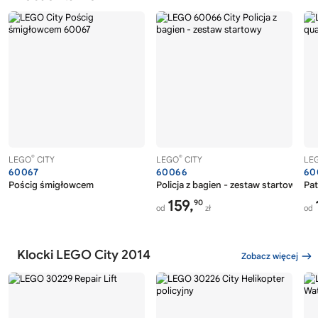
®
®
LEGO
CITY
LEGO
CITY
LE
60067
60066
60
Pościg śmigłowcem
Policja z bagien - zestaw startowy
Pa
159,
90
od
zł
od
Klocki LEGO City 2014
Zobacz więcej