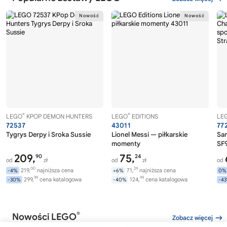
®
®
LEGO
KPOP DEMON HUNTERS
LEGO
EDITIONS
LE
72537
43011
77
Tygrys Derpy i Sroka Sussie
Lionel Messi — piłkarskie
Sa
momenty
SF9
209,
75,
90
24
od
zł
od
zł
od
00
29
219,
najniższa cena
71,
najniższa cena
-4%
+6%
0%
99
99
299,
cena katalogowa
124,
cena katalogowa
-30%
-40%
-4
®
Nowości LEGO
Zobacz więcej