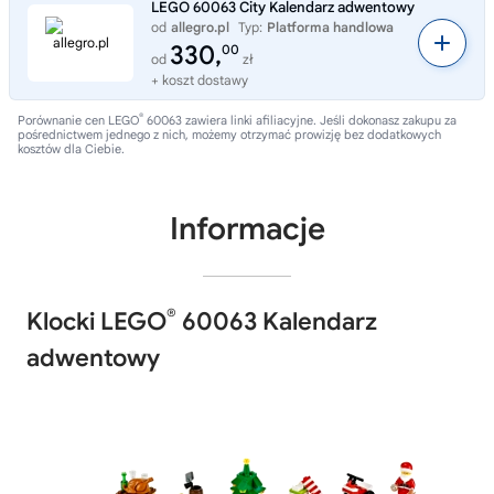
LEGO 60063 City Kalendarz adwentowy
od
allegro.pl
Typ:
Platforma handlowa
330,
00
od
zł
+ koszt dostawy
®
Porównanie cen LEGO
60063 zawiera linki afiliacyjne. Jeśli dokonasz zakupu za
pośrednictwem jednego z nich, możemy otrzymać prowizję bez dodatkowych
kosztów dla Ciebie.
Informacje
®
Klocki LEGO
60063 Kalendarz
adwentowy