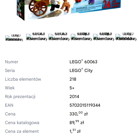
®
Numer
LEGO
60063
®
Seria
LEGO
City
Liczba elementów
218
Wiek
5+
Rok prezentacji
2014
EAN
5702015119344
00
Cena
330,
zł
99
Cena katalogowa
89,
zł
51
Cena za element
1,
zł