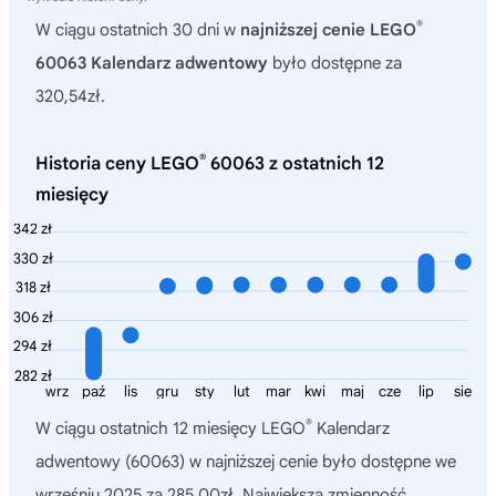
®
W ciągu ostatnich 30 dni w
najniższej cenie LEGO
60063 Kalendarz adwentowy
było dostępne za
320,54zł.
®
Historia ceny LEGO
60063 z ostatnich 12
miesięcy
342 zł
330 zł
318 zł
306 zł
294 zł
282 zł
wrz
paź
lis
gru
sty
lut
mar
kwi
maj
cze
lip
sie
®
W ciągu ostatnich 12 miesięcy
LEGO
Kalendarz
adwentowy (60063)
w najniższej cenie było dostępne we
wrześniu 2025 za 285,00zł. Największa zmienność