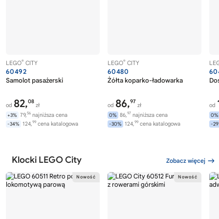
®
®
LEGO
CITY
LEGO
CITY
LE
60492
60480
60
Samolot pasażerski
Żółta koparko-ładowarka
Dos
82,
86,
08
97
od
zł
od
zł
od
56
97
79,
najniższa cena
86,
najniższa cena
+3%
0%
0%
99
99
124,
cena katalogowa
124,
cena katalogowa
-34%
-30%
-2
Klocki LEGO City
Zobacz więcej