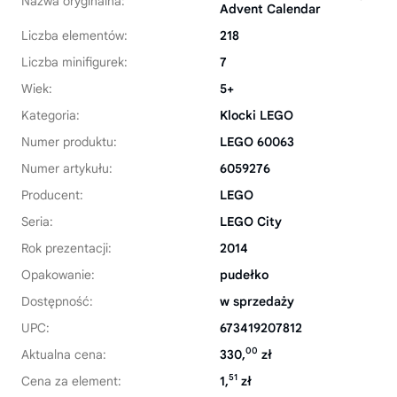
Nazwa oryginalna:
Advent Calendar
Liczba elementów:
218
Liczba minifigurek:
7
Wiek:
5+
Kategoria:
Klocki LEGO
Numer produktu:
LEGO 60063
Numer artykułu:
6059276
Producent:
LEGO
Seria:
LEGO City
Rok prezentacji:
2014
Opakowanie:
pudełko
Dostępność:
w sprzedaży
UPC:
673419207812
00
Aktualna cena:
330,
zł
51
Cena za element:
1,
zł