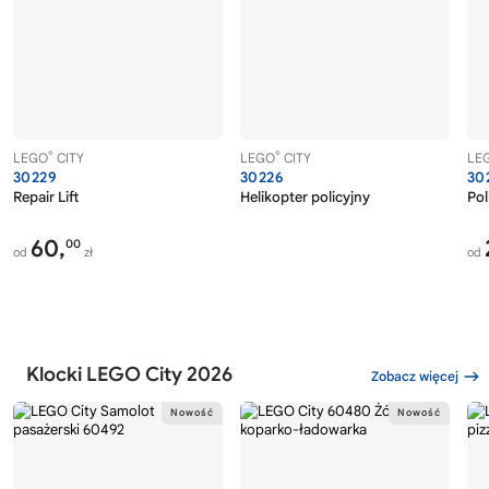
®
®
LEGO
CITY
LEGO
CITY
LE
30229
30226
30
Repair Lift
Helikopter policyjny
Pol
60,
00
od
zł
od
Klocki LEGO City 2026
Zobacz więcej