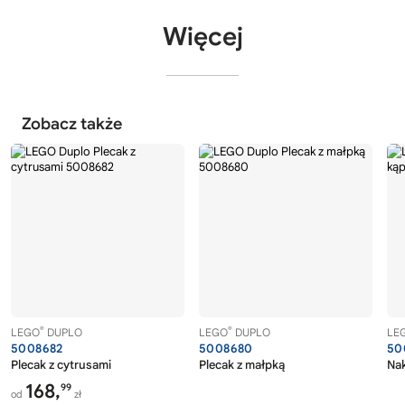
Więcej
Zobacz także
®
®
LEGO
DUPLO
LEGO
DUPLO
LE
5008682
5008680
50
Plecak z cytrusami
Plecak z małpką
Nak
168,
99
od
zł