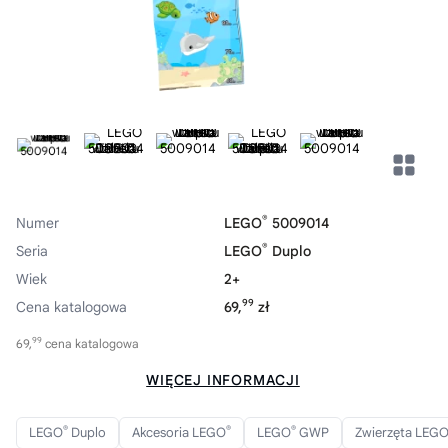
®
Numer
LEGO
5009014
®
Seria
LEGO
Duplo
Wiek
2+
99
Cena katalogowa
69,
zł
99
69,
cena katalogowa
WIĘCEJ INFORMACJI
®
®
®
LEGO
Duplo
Akcesoria LEGO
LEGO
GWP
Zwierzęta LEG