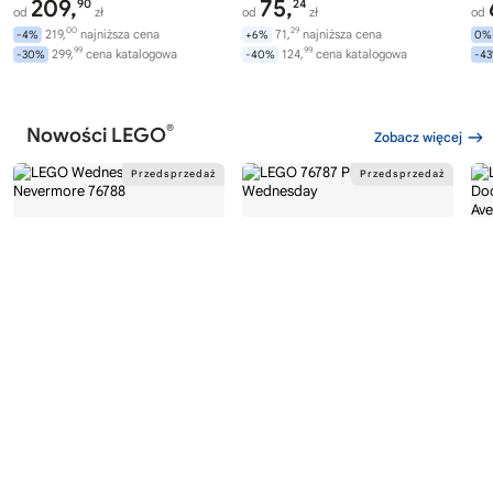
209,
75,
90
24
od
zł
od
zł
od
00
29
219,
najniższa cena
71,
najniższa cena
-4%
+6%
0%
99
99
299,
cena katalogowa
124,
cena katalogowa
-30%
-40%
-4
®
Nowości LEGO
Zobacz więcej
®
®
LEGO
WEDNESDAY
LEGO
WEDNESDAY
LE
76788
76787
76
Akademia Nevermore
Plecak Wednesday
Av
Wi
282,
169,
00
99
od
zł
od
zł
od