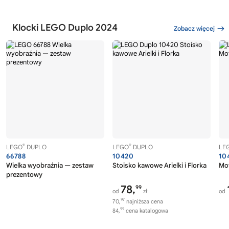
Klocki LEGO Duplo 2024
Zobacz więcej
®
®
LEGO
DUPLO
LEGO
DUPLO
LE
66788
10420
10
Wielka wyobraźnia — zestaw
Stoisko kawowe Arielki i Florka
Mo
prezentowy
78,
99
od
zł
od
97
70,
najniższa cena
99
84,
cena katalogowa