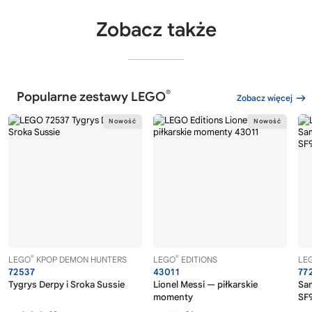
Zobacz także
®
Popularne zestawy LEGO
Zobacz więcej
®
®
LEGO
KPOP DEMON HUNTERS
LEGO
EDITIONS
LE
72537
43011
77
Tygrys Derpy i Sroka Sussie
Lionel Messi — piłkarskie
Sa
momenty
SF9