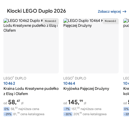
Klocki LEGO Duplo 2026
Zobacz więcej
®
®
LEGO
DUPLO
LEGO
DUPLO
LE
10462
10464
10
Kraina Lodu Kreatywne pudełko
Kryjówka Pajęczej Drużyny
Kr
z Elzą i Olafem
ko
58,
145,
47
99
od
zł
od
zł
od
50
00
58,
najniższa cena
157,
najniższa cena
0%
-7%
0%
99
99
81,
cena katalogowa
209,
cena katalogowa
-29%
-30%
-3