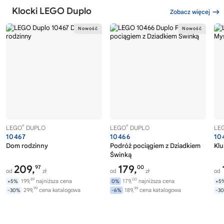
Klocki LEGO Duplo
Zobacz więcej
®
®
LEGO
DUPLO
LEGO
DUPLO
LE
10467
10466
10
Dom rodzinny
Podróż pociągiem z Dziadkiem
Klu
Świnką
209,
179,
97
00
od
zł
od
zł
od
89
00
199,
najniższa cena
179,
najniższa cena
+5%
0%
+5
99
99
299,
cena katalogowa
189,
cena katalogowa
-30%
-6%
-3