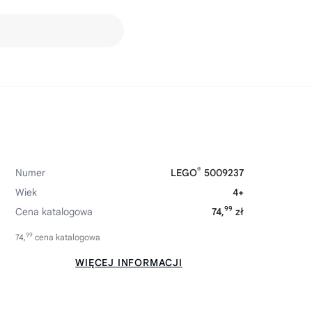
®
Numer
LEGO
5009237
Wiek
4+
99
Cena katalogowa
74,
zł
99
74,
cena katalogowa
WIĘCEJ INFORMACJI