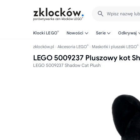
Wpisz nazwę lu
®
porównywarka cen klocków LEGO
®
Klocki LEGO
Nowości
Serie
Odkrywaj
®
®
zklocków.pl
Akcesoria LEGO
Maskotki i pluszaki LEGO
LEGO 5009237 Pluszowy kot S
LEGO 5009237 Shadow Cat Plush