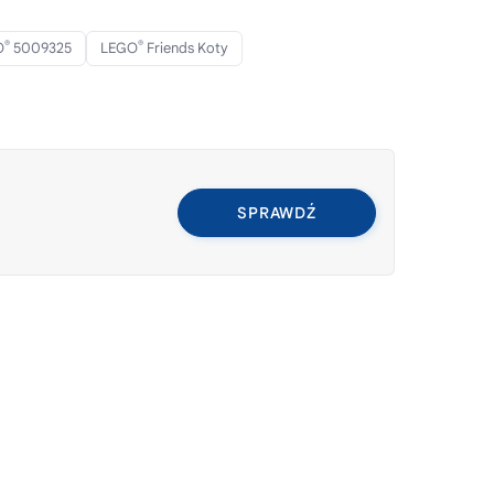
®
®
O
5009325
LEGO
Friends Koty
SPRAWDŹ