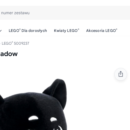
b numer zestawu
®
®
®
LEGO
Dla dorosłych
Kwiaty LEGO
Akcesoria LEGO
®
LEGO
5009237
hadow