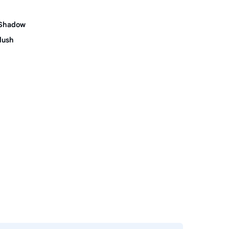
 Shadow
lush