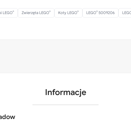
®
®
®
®
aki LEGO
Zwierzęta LEGO
Koty LEGO
LEGO
5009206
LEG
Informacje
hadow