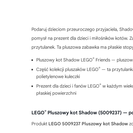
Podaruj dzieciom przeuroczego przyjaciela, Shadow
pomysł na prezent dla dzieci i miłośników kotów. Z
przytulanek. Ta pluszowa zabawka ma płaskie sto
®
Pluszowy kot Shadow LEGO
Friends — pluszowa
®
Część kolekcji pluszaków LEGO
— ta przytulank
polietylenowe kuleczki
®
Prezent dla dzieci i fanów LEGO
w każdym wieku 
płaskiej powierzchni
®
LEGO
Pluszowy kot Shadow (5009237) — p
Produkt
LEGO 5009237 Pluszowy kot Shadow
zo