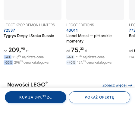
®
®
LEGO
KPOP DEMON HUNTERS
LEGO
EDITIONS
LE
72537
43011
77
Tygrys Derpy i Sroka Sussie
Lionel Messi — piłkarskie
Bol
momenty
209,
75,
90
23
od
zł
od
zł
od
00
29
219,
najniższa cena
71,
najniższa cena
114,
-4%
+6%
99
99
299,
cena katalogowa
124,
cena katalogowa
-30%
-40%
®
Nowości LEGO
Zobacz więcej
99
KUP ZA 349,
ZŁ
POKAŻ OFERTĘ