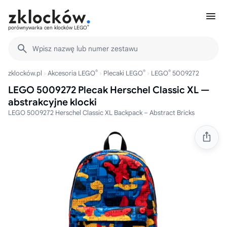
®
porównywarka cen klocków LEGO
Wpisz nazwę lub numer zestawu
®
®
®
zklocków.pl
Akcesoria LEGO
Plecaki LEGO
LEGO
5009272
LEGO 5009272 Plecak Herschel Classic XL —
abstrakcyjne klocki
LEGO 5009272 Herschel Classic XL Backpack – Abstract Bricks