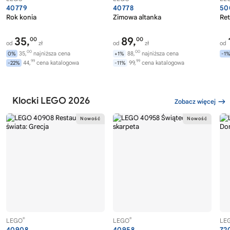
40779
40778
50
Rok konia
Zimowa altanka
Ret
35,
89,
00
00
od
zł
od
zł
od
00
00
35,
najniższa cena
88,
najniższa cena
0%
+1%
-1
99
99
44,
cena katalogowa
99,
cena katalogowa
-22%
-11%
Klocki LEGO 2026
Zobacz więcej
®
®
LEGO
LEGO
LE
40908
40958
72