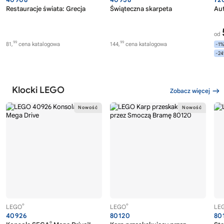
Restauracje świata: Grecja
Świąteczna skarpeta
Au
od
99
99
81,
cena katalogowa
144,
cena katalogowa
-1
-2
Klocki LEGO
Zobacz więcej
®
®
LEGO
LEGO
LE
40926
80120
80
®