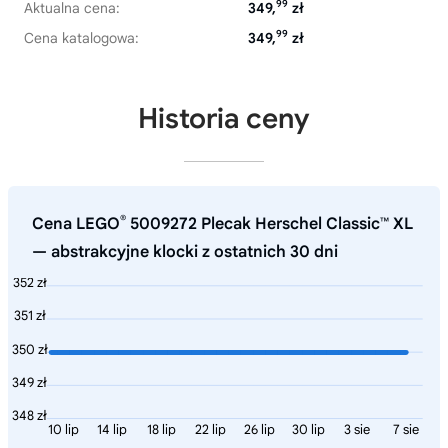
99
Aktualna cena:
349,
zł
99
Cena katalogowa:
349,
zł
Historia ceny
®
Cena LEGO
5009272 Plecak Herschel Classic™ XL
— abstrakcyjne klocki z ostatnich 30 dni
352 zł
351 zł
350 zł
349 zł
348 zł
10 lip
14 lip
18 lip
22 lip
26 lip
30 lip
3 sie
7 sie