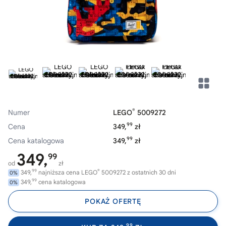
®
Numer
LEGO
5009272
99
Cena
349,
zł
99
Cena katalogowa
349,
zł
349,
99
od
zł
99
®
349,
najniższa cena LEGO
5009272 z ostatnich 30 dni
0%
99
349,
cena katalogowa
0%
POKAŻ OFERTĘ
99