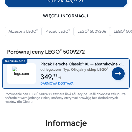
KUP ZA 349,
ZŁ
WIĘCEJ INFORMACJI
®
®
®
®
Akcesoria LEGO
Plecaki LEGO
LEGO
5009206
LEGO
50
®
Porównaj ceny LEGO
5009272
Plecak Herschel Classic™ XL — abstrakcyjne klocki 5009272
®
od
lego.com
Typ:
Oficjalny sklep LEGO
349,
99
zł
DARMOWA DOSTAWA
®
Porównanie cen LEGO
5009272 zawiera linki afiliacyjne. Jeśli dokonasz zakupu za
pośrednictwem jednego z nich, możemy otrzymać prowizję bez dodatkowych
kosztów dla Ciebie.
Informacje