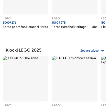
®
®
LEGO
LEGO
LE
5009276
5009275
50
Torba podróżna Herschel Heritage™ — abstrakcyjne klocki
Torba Herschel Heritage™ — abstrakcy
Ple
Klocki LEGO 2025
Zobacz więcej
®
®
LEGO
LEGO
LE