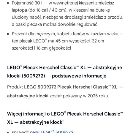
Pojemność 30 l — w wewnętrznej kieszeni zmieścisz
laptopa (do 16 cali / 40 cm), w kieszeni na butelkę
ulubiony napój, niezbędne drobiazgi zmieścisz z przodu,
a paski plecaka można dowolnie regulować
Prezent dla mężczyzn, kobiet i fanów w każdym wieku —
®
ten plecak LEGO
ma 45 cm wysokości, 32 cm
szerokości i 16 cm głębokości
®
LEGO
Plecak Herschel Classic™ XL — abstrakcyjne
klocki (5009272) — podstawowe informacje
Produkt
LEGO 5009272 Plecak Herschel Classic™ XL —
abstrakcyjne klocki
został pokazany w 2025 roku.
®
Więcej informacji o LEGO
Plecak Herschel Classic™
XL — abstrakcyjne klocki
®
sprawdź
ceny LEGO
5009272