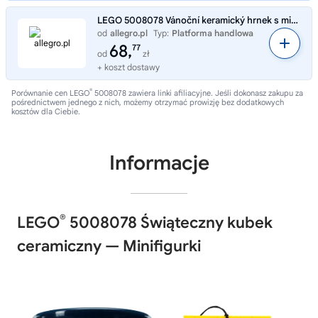
LEGO 5008078 Vánoční keramický hrnek s minifigurkami
od
allegro.pl
Typ:
Platforma handlowa
68,
77
od
zł
+ koszt dostawy
®
Porównanie cen LEGO
5008078 zawiera linki afiliacyjne. Jeśli dokonasz zakupu za
pośrednictwem jednego z nich, możemy otrzymać prowizję bez dodatkowych
kosztów dla Ciebie.
Informacje
®
LEGO
5008078 Świąteczny kubek
ceramiczny — Minifigurki