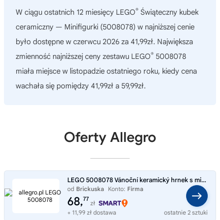
®
W ciągu ostatnich 12 miesięcy
LEGO
Świąteczny kubek
ceramiczny — Minifigurki (5008078)
w najniższej cenie
było dostępne w czerwcu 2026 za 41,99zł. Największa
®
zmienność najniższej ceny zestawu LEGO
5008078
miała miejsce w listopadzie ostatniego roku, kiedy cena
wachała się pomiędzy 41,99zł a 59,99zł.
Oferty Allegro
LEGO 5008078 Vánoční keramický hrnek s minifigurkami
od
Brickuska
Konto:
Firma
68,
77
zł
+ 11,99 zł dostawa
ostatnie 2 sztuki