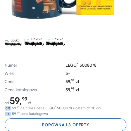
®
Numer
LEGO
5008078
Wiek
5+
99
Cena
59,
zł
99
Cena katalogowa
59,
zł
59,
99
od
zł
99
®
59,
najniższa cena LEGO
5008078 z ostatnich 30 dni
0%
99
59,
cena katalogowa
0%
PORÓWNAJ 3 OFERTY