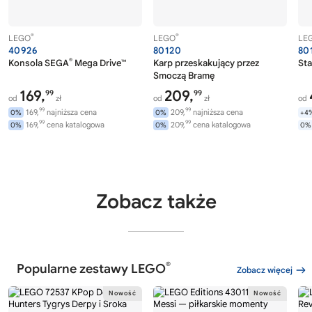
®
®
LEGO
LEGO
LE
40926
80120
80
®
Konsola SEGA
Mega Drive™
Karp przeskakujący przez
Sta
Smoczą Bramę
169,
209,
99
99
od
zł
od
zł
od
99
99
169,
najniższa cena
209,
najniższa cena
0%
0%
+4
99
99
169,
cena katalogowa
209,
cena katalogowa
0%
0%
0%
Zobacz także
®
Popularne zestawy LEGO
Zobacz więcej