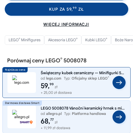
99
KUP ZA 59,
ZŁ
WIĘCEJ INFORMACJI
®
®
®
LEGO
Minifigures
Akcesoria LEGO
Kubki LEGO
Boże Nar
®
Porównaj ceny LEGO
5008078
Świąteczny kubek ceramiczny — Minifigurki 5008078
®
od
lego.com
Typ:
Oficjalny sklep LEGO
59,
99
zł
+ 25,00 zł dostawa
LEGO 5008078 Vánoční keramický hrnek s minifigurkami
od
allegro.pl
Typ:
Platforma handlowa
68,
77
zł
+ 11,99 zł dostawa