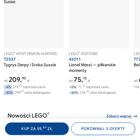
®
®
LEGO
KPOP DEMON HUNTERS
LEGO
EDITIONS
LE
72537
43011
77
Tygrys Derpy i Sroka Sussie
Lionel Messi — piłkarskie
Bol
momenty
209,
75,
90
15
od
zł
od
zł
od
00
29
219,
najniższa cena
71,
najniższa cena
114,
-4%
+5%
99
99
299,
cena katalogowa
124,
cena katalogowa
-30%
-40%
®
Nowości LEGO
Zobacz więcej
99
KUP ZA 59,
ZŁ
PORÓWNAJ 3 OFERTY