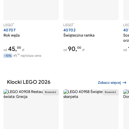
®
®
LEGO
LEGO
LE
40707
40702
40
Rok węża
Świąteczna ramka
Sce
or
45,
90,
00
00
od
zł
od
zł
od
99
49,
najniższa cena
-10%
Klocki LEGO 2026
Zobacz więcej