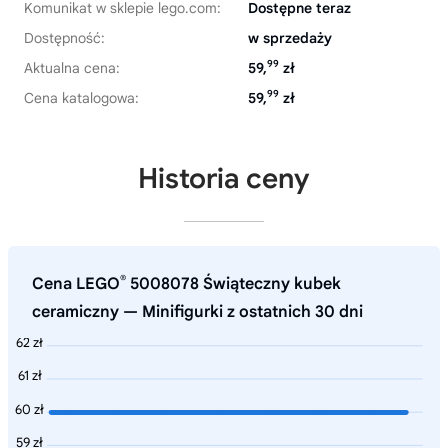
Komunikat w sklepie lego.com:
Dostępne teraz
Dostępność:
w sprzedaży
99
Aktualna cena:
59,
zł
99
Cena katalogowa:
59,
zł
Historia ceny
®
Cena LEGO
5008078 Świąteczny kubek
ceramiczny — Minifigurki z ostatnich 30 dni
62 zł
61 zł
60 zł
59 zł