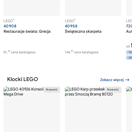
®
®
LEGO
LEGO
LE
40908
40958
72
Restauracje świata: Grecja
Świąteczna skarpeta
Au
od
99
99
81,
cena katalogowa
144,
cena katalogowa
-1
-2
Klocki LEGO
Zobacz więcej