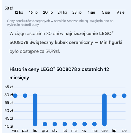
58 zł
12 lip
16 lip
20 lip
24 lip
28 lip
1 sie
5 sie
9 sie
Ceny produktów dostępnych w serwisie Amazon nie są uwzględniane na
wykresie historii ceny.
®
W ciągu ostatnich 30 dni w
najniższej cenie LEGO
5008078 Świąteczny kubek ceramiczny — Minifigurki
było dostępne za 59,99zł.
®
Historia ceny LEGO
5008078 z ostatnich 12
miesięcy
65 zł
60 zł
55 zł
50 zł
45 zł
40 zł
wrz
paź
lis
gru
sty
lut
mar
kwi
maj
cze
lip
sie