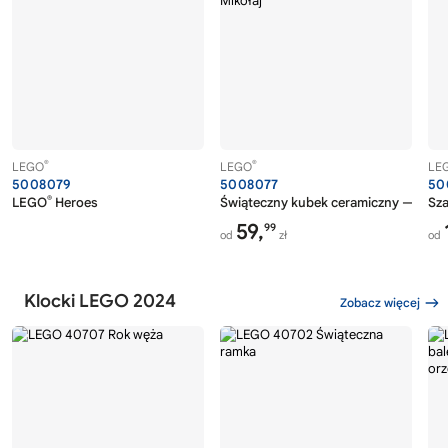
®
®
LEGO
LEGO
LE
5008079
5008077
50
®
LEGO
Heroes
Świąteczny kubek ceramiczny — Święt
Sz
59,
99
od
zł
od
Klocki LEGO 2024
Zobacz więcej