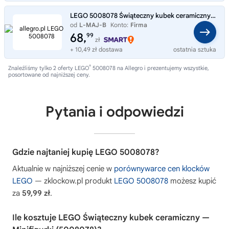
LEGO 5008078 Świąteczny kubek ceramiczny Minifigurki - NOWY I ORYGINALNY!!!
od
L-MAJ-B
Konto:
Firma
68,
99
zł
+ 10,49 zł dostawa
ostatnia sztuka
®
Znaleźliśmy tylko 2 oferty LEGO
5008078 na Allegro i prezentujemy wszystkie,
posortowane od najniższej ceny.
Pytania i odpowiedzi
Gdzie najtaniej kupię LEGO 5008078?
Aktualnie w najniższej cenie w
porównywarce cen klocków
LEGO
— zklockow.pl produkt
LEGO 5008078
możesz kupić
za
59,99 zł
.
Ile kosztuje LEGO Świąteczny kubek ceramiczny —