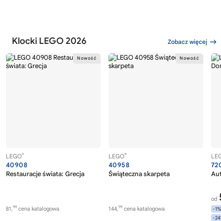
Klocki LEGO 2026
Zobacz więcej
®
®
LEGO
LEGO
LE
40908
40958
72
Restauracje świata: Grecja
Świąteczna skarpeta
Au
od
99
99
81,
cena katalogowa
144,
cena katalogowa
-1
-2