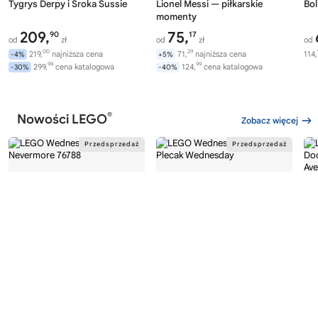
Tygrys Derpy i Sroka Sussie
Lionel Messi — piłkarskie
Bol
momenty
209,
75,
90
17
od
zł
od
zł
od
00
29
219,
najniższa cena
71,
najniższa cena
114,
-4%
+5%
99
99
299,
cena katalogowa
124,
cena katalogowa
-30%
-40%
®
Nowości LEGO
Zobacz więcej
®
®
LEGO
WEDNESDAY
LEGO
WEDNESDAY
LE
76788
76787
76
Akademia Nevermore
Plecak Wednesday
Av