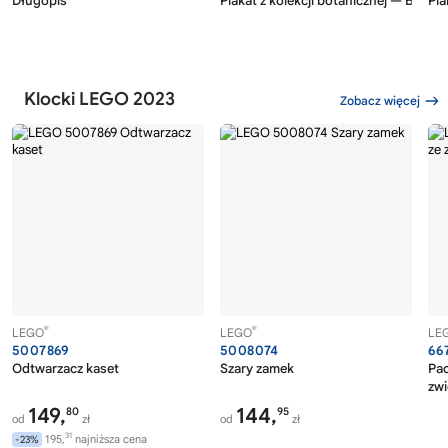
Długopis
Plakat z kolekcji botanicznej — Bukie
Pla
Klocki LEGO 2023
Zobacz więcej
®
®
LEGO
LEGO
LE
5007869
5008074
66
Odtwarzacz kaset
Szary zamek
Pac
zwi
149,
144,
80
95
od
zł
od
zł
31
195,
najniższa cena
-23%