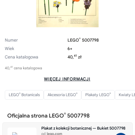
®
Numer
LEGO
5007798
Wiek
6+
41
Cena katalogowa
40,
zł
41
40,
cena katalogowa
WIĘCEJ INFORMACJI
®
®
®
LEGO
Botanicals
Akcesoria LEGO
Plakaty LEGO
Kwiaty 
®
Oficjalna strona LEGO
5007798
Plakat z kolekcji botanicznej — Bukiet 5007798
od
lego.com