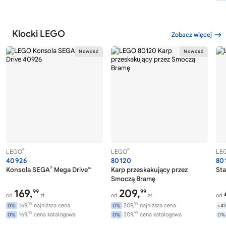
Klocki LEGO
Zobacz więcej
®
®
LEGO
LEGO
LE
40926
80120
80
®
Konsola SEGA
Mega Drive™
Karp przeskakujący przez
Sta
Smoczą Bramę
169,
209,
99
99
od
zł
od
zł
od
99
99
169,
najniższa cena
209,
najniższa cena
0%
0%
+4
99
99
169,
cena katalogowa
209,
cena katalogowa
0%
0%
0%