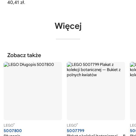
40,41 zł
.
Więcej
Zobacz także
®
®
LEGO
LEGO
LE
5007800
5007799
50