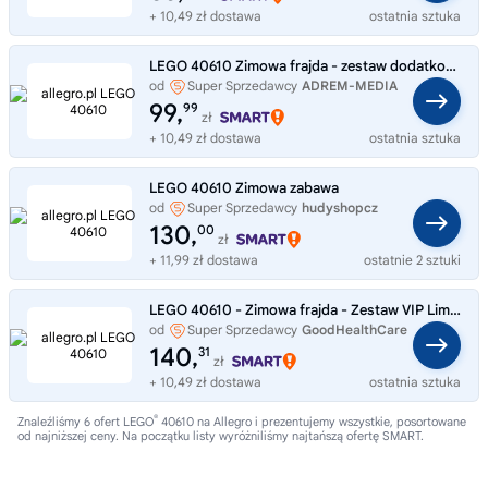
+ 10,49 zł dostawa
ostatnia sztuka
LEGO 40610 Zimowa frajda - zestaw dodatkowy VIP
od
Super Sprzedawcy
ADREM-MEDIA
99,
99
zł
+ 10,49 zł dostawa
ostatnia sztuka
LEGO 40610 Zimowa zabawa
od
Super Sprzedawcy
hudyshopcz
130,
00
zł
+ 11,99 zł dostawa
ostatnie 2 sztuki
LEGO 40610 - Zimowa frajda - Zestaw VIP Limitowane 142 szt. NOWE
od
Super Sprzedawcy
GoodHealthCare
140,
31
zł
+ 10,49 zł dostawa
ostatnia sztuka
®
Znaleźliśmy 6 ofert LEGO
40610 na Allegro i prezentujemy wszystkie, posortowane
od najniższej ceny. Na początku listy wyróżniliśmy najtańszą ofertę SMART.