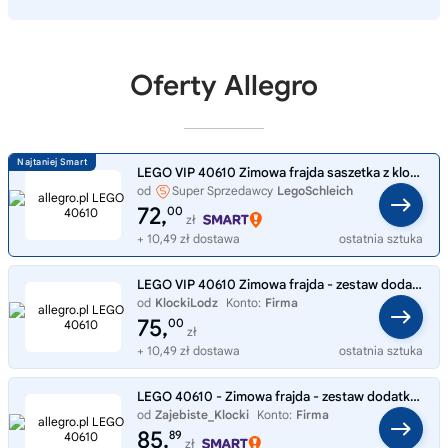
Oferty Allegro
LEGO VIP 40610 Zimowa frajda saszetka z klockami limited
od
Super Sprzedawcy
LegoSchleich
72,
00
zł
+ 10,49 zł dostawa
ostatnia sztuka
LEGO VIP 40610 Zimowa frajda - zestaw dodatkowy
od
KlockiLodz
Konto:
Firma
75,
00
zł
+ 10,49 zł dostawa
ostatnia sztuka
LEGO 40610 - Zimowa frajda - zestaw dodatkowy VIP / Unikat
od
Zajebiste_Klocki
Konto:
Firma
85,
89
zł