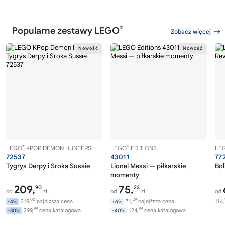
®
Popularne zestawy LEGO
Zobacz więcej
®
®
LEGO
KPOP DEMON HUNTERS
LEGO
EDITIONS
LE
72537
43011
77
Tygrys Derpy i Sroka Sussie
Lionel Messi — piłkarskie
Bol
momenty
209,
75,
90
23
od
zł
od
zł
od
00
29
219,
najniższa cena
71,
najniższa cena
114,
-4%
+6%
99
99
299,
cena katalogowa
124,
cena katalogowa
-30%
-40%