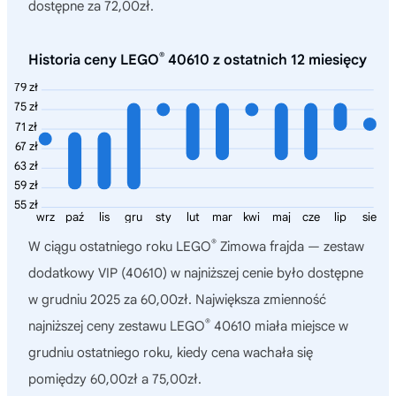
dostępne za 72,00zł.
®
Historia ceny LEGO
40610 z ostatnich 12 miesięcy
79 zł
75 zł
71 zł
67 zł
63 zł
59 zł
55 zł
wrz
paź
lis
gru
sty
lut
mar
kwi
maj
cze
lip
sie
®
W ciągu ostatniego roku
LEGO
Zimowa frajda — zestaw
dodatkowy VIP (40610)
w najniższej cenie było dostępne
w grudniu 2025 za 60,00zł. Największa zmienność
®
najniższej ceny zestawu LEGO
40610 miała miejsce w
grudniu ostatniego roku, kiedy cena wachała się
pomiędzy 60,00zł a 75,00zł.