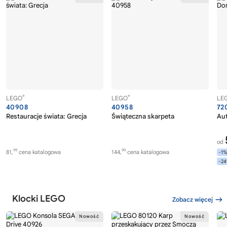
®
®
LEGO
LEGO
LE
40908
40958
72
Restauracje świata: Grecja
Świąteczna skarpeta
Au
od
99
99
81,
cena katalogowa
144,
cena katalogowa
-1
-2
Klocki LEGO
Zobacz więcej