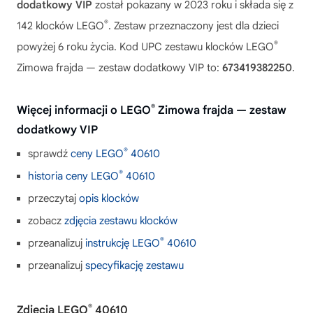
dodatkowy VIP
został pokazany w 2023 roku i składa się z
®
142 klocków LEGO
. Zestaw przeznaczony jest dla dzieci
®
powyżej 6 roku życia. Kod UPC zestawu klocków LEGO
Zimowa frajda — zestaw dodatkowy VIP to:
673419382250
.
®
Więcej informacji o LEGO
Zimowa frajda — zestaw
dodatkowy VIP
®
sprawdź
ceny LEGO
40610
®
historia ceny LEGO
40610
przeczytaj
opis klocków
zobacz
zdjęcia zestawu klocków
®
przeanalizuj
instrukcję LEGO
40610
przeanalizuj
specyfikację zestawu
®
Zdjęcia LEGO
40610