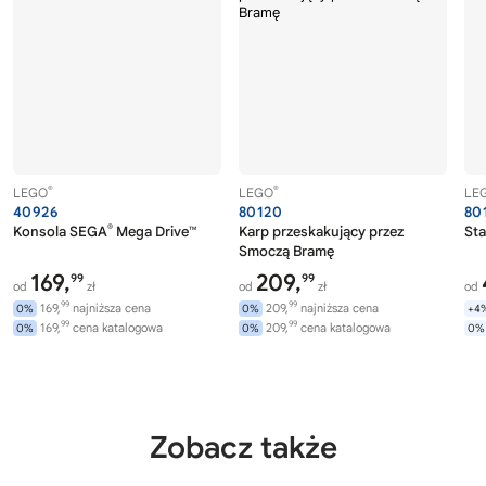
®
®
LEGO
LEGO
LE
40926
80120
80
®
Konsola SEGA
Mega Drive™
Karp przeskakujący przez
Sta
Smoczą Bramę
169,
209,
99
99
od
zł
od
zł
od
99
99
169,
najniższa cena
209,
najniższa cena
0%
0%
+4
99
99
169,
cena katalogowa
209,
cena katalogowa
0%
0%
0%
Zobacz także