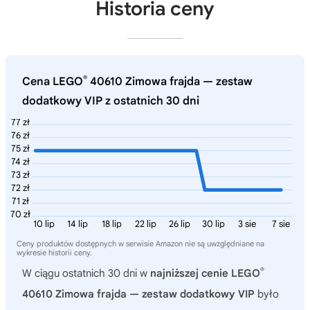
Historia ceny
®
Cena LEGO
40610 Zimowa frajda — zestaw
dodatkowy VIP z ostatnich 30 dni
77 zł
76 zł
75 zł
74 zł
73 zł
72 zł
71 zł
70 zł
10 lip
14 lip
18 lip
22 lip
26 lip
30 lip
3 sie
7 sie
Ceny produktów dostępnych w serwisie Amazon nie są uwzględniane na
wykresie historii ceny.
®
W ciągu ostatnich 30 dni w
najniższej cenie LEGO
40610 Zimowa frajda — zestaw dodatkowy VIP
było