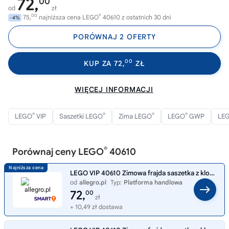
72,
00
od
zł
00
®
75,
najniższa cena LEGO
40610 z ostatnich 30 dni
-4%
PORÓWNAJ 2 OFERTY
00
KUP ZA 72,
ZŁ
WIĘCEJ INFORMACJI
®
®
®
®
LEGO
VIP
Saszetki LEGO
Zima LEGO
LEGO
GWP
LE
®
Porównaj ceny LEGO
40610
LEGO VIP 40610 Zimowa frajda saszetka z klockami limited
od
allegro.pl
Typ:
Platforma handlowa
72,
00
zł
+ 10,49 zł dostawa