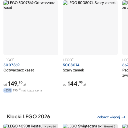
®
®
LEGO
LEGO
LE
5007869
5008074
66
Odtwarzacz kaset
Szary zamek
Pac
zwi
149,
144,
80
95
od
zł
od
zł
31
195,
najniższa cena
-23%
Klocki LEGO 2026
Zobacz więcej