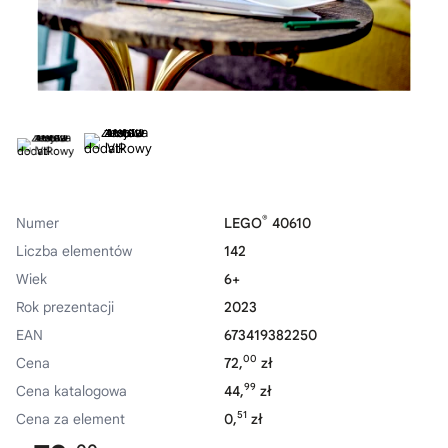
®
Numer
LEGO
40610
Liczba elementów
142
Wiek
6+
Rok prezentacji
2023
EAN
673419382250
00
Cena
72,
zł
99
Cena katalogowa
44,
zł
51
Cena za element
0,
zł