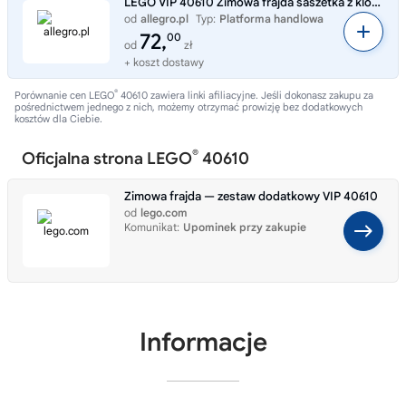
LEGO VIP 40610 Zimowa frajda saszetka z klockami limited
od
allegro.pl
Typ:
Platforma handlowa
72,
00
od
zł
+ koszt dostawy
®
Porównanie cen LEGO
40610 zawiera linki afiliacyjne. Jeśli dokonasz zakupu za
pośrednictwem jednego z nich, możemy otrzymać prowizję bez dodatkowych
kosztów dla Ciebie.
®
Oficjalna strona LEGO
40610
Zimowa frajda — zestaw dodatkowy VIP 40610
od
lego.com
Komunikat:
Upominek przy zakupie
Informacje