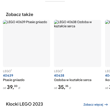
Zobacz także
®
®
LEGO
LEGO
LE
40639
40638
40
Ptasie gniazdo
Ozdoba w kształcie serca
Ik
39,
35,
00
35
od
zł
od
zł
od
Klocki LEGO 2023
Zobacz więcej