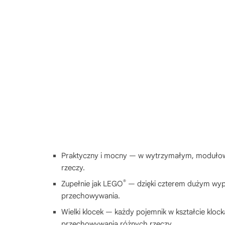
Praktyczny i mocny — w wytrzymałym, modułow
rzeczy.
®
Zupełnie jak LEGO
— dzięki czterem dużym wyp
przechowywania.
Wielki klocek — każdy pojemnik w kształcie klock
przechowywania różnych rzeczy.