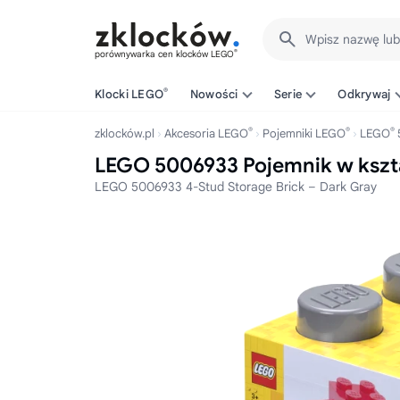
Wpisz nazwę lu
®
porównywarka cen klocków LEGO
®
Klocki LEGO
Nowości
Serie
Odkrywaj
®
®
®
zklocków.pl
Akcesoria LEGO
Pojemniki LEGO
LEGO
LEGO 5006933 Pojemnik w kszt
LEGO 5006933 4-Stud Storage Brick – Dark Gray