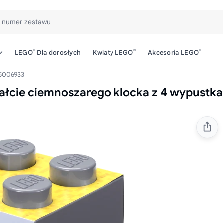
b numer zestawu
®
®
®
LEGO
Dla dorosłych
Kwiaty LEGO
Akcesoria LEGO
5006933
ałcie ciemnoszarego klocka z 4 wypustk