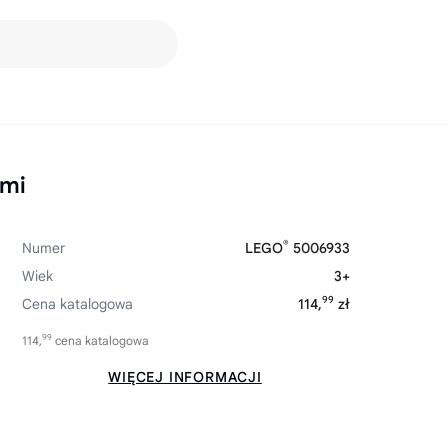
ami
®
Numer
LEGO
5006933
Wiek
3+
99
Cena katalogowa
114,
zł
99
114,
cena katalogowa
WIĘCEJ INFORMACJI