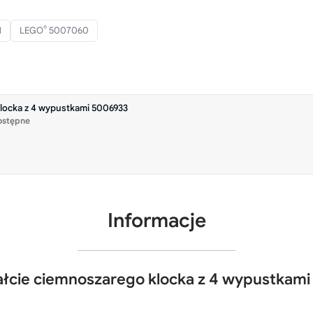
®
1
LEGO
5007060
klocka z 4 wypustkami 5006933
ostępne
Informacje
łcie ciemnoszarego klocka z 4 wypustkami