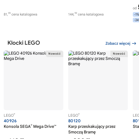
od
99
99
81,
cena katalogowa
144,
cena katalogowa
-1
-2
Klocki LEGO
Zobacz więcej
®
®
LEGO
LEGO
LE
40926
80120
80
®
Konsola SEGA
Mega Drive™
Karp przeskakujący przez
Sta
Smoczą Bramę