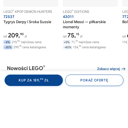
®
®
LEGO
KPOP DEMON HUNTERS
LEGO
EDITIONS
LE
72537
43011
77
Tygrys Derpy i Sroka Sussie
Lionel Messi — piłkarskie
Bol
momenty
209,
75,
90
15
od
zł
od
zł
od
00
29
219,
najniższa cena
71,
najniższa cena
114,
-4%
+5%
99
99
299,
cena katalogowa
124,
cena katalogowa
-30%
-40%
®
Nowości LEGO
Zobacz więcej
99
KUP ZA 189,
ZŁ
POKAŻ OFERTĘ