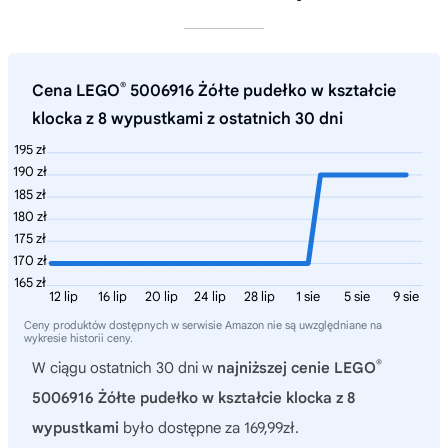
®
Cena LEGO
5006916 Żółte pudełko w kształcie
klocka z 8 wypustkami z ostatnich 30 dni
195 zł
190 zł
185 zł
180 zł
175 zł
170 zł
165 zł
12 lip
16 lip
20 lip
24 lip
28 lip
1 sie
5 sie
9 sie
Ceny produktów dostępnych w serwisie Amazon nie są uwzględniane na
wykresie historii ceny.
®
W ciągu ostatnich 30 dni w
najniższej cenie LEGO
5006916 Żółte pudełko w kształcie klocka z 8
wypustkami
było dostępne za 169,99zł.