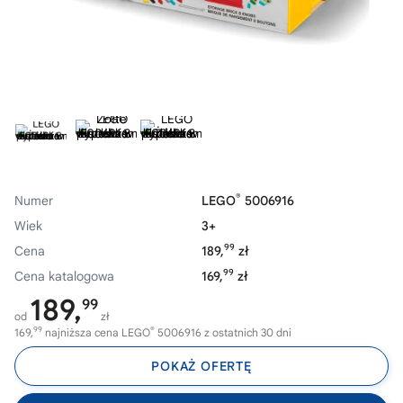
®
Numer
LEGO
5006916
Wiek
3+
99
Cena
189,
zł
99
Cena katalogowa
169,
zł
189,
99
od
zł
99
®
169,
najniższa cena LEGO
5006916 z ostatnich 30 dni
POKAŻ OFERTĘ