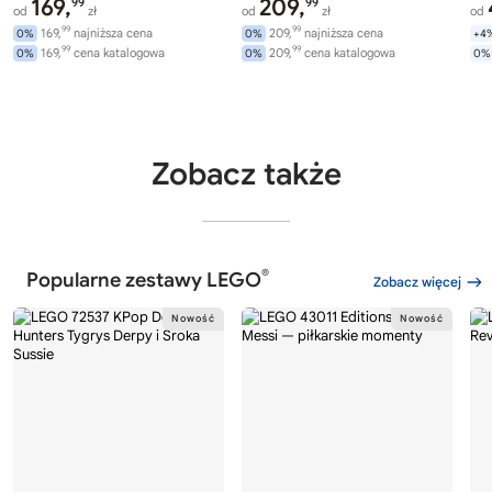
169,
209,
99
99
od
zł
od
zł
od
99
99
169,
najniższa cena
209,
najniższa cena
0%
0%
+4
99
99
169,
cena katalogowa
209,
cena katalogowa
0%
0%
0%
Zobacz także
®
Popularne zestawy LEGO
Zobacz więcej