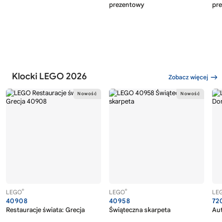
prezentowy
pr
Klocki LEGO 2026
Zobacz więcej
®
®
LEGO
LEGO
LE
40908
40958
72
Restauracje świata: Grecja
Świąteczna skarpeta
Au