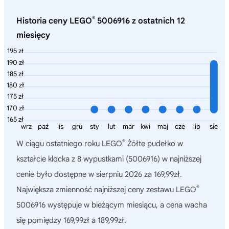
®
Historia ceny LEGO
5006916 z ostatnich 12
miesięcy
195 zł
190 zł
185 zł
180 zł
175 zł
170 zł
165 zł
wrz
paź
lis
gru
sty
lut
mar
kwi
maj
cze
lip
sie
®
W ciągu ostatniego roku
LEGO
Żółte pudełko w
kształcie klocka z 8 wypustkami (5006916)
w najniższej
cenie było dostępne w sierpniu 2026 za 169,99zł.
®
Największa zmienność najniższej ceny zestawu LEGO
5006916 występuje w bieżącym miesiącu, a cena wacha
się pomiędzy 169,99zł a 189,99zł.