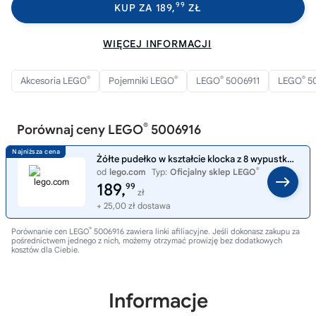
99
KUP ZA 189,
ZŁ
WIĘCEJ INFORMACJI
®
®
®
®
Akcesoria LEGO
Pojemniki LEGO
LEGO
5006911
LEGO
5
®
Porównaj ceny LEGO
5006916
Żółte pudełko w kształcie klocka z 8 wypustkami 5006916
®
od
lego.com
Typ:
Oficjalny sklep LEGO
189,
99
zł
+ 25,00 zł dostawa
®
Porównanie cen LEGO
5006916 zawiera linki afiliacyjne. Jeśli dokonasz zakupu za
pośrednictwem jednego z nich, możemy otrzymać prowizję bez dodatkowych
kosztów dla Ciebie.
Informacje