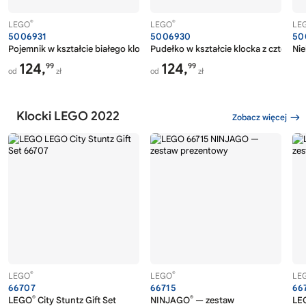
®
®
LEGO
LEGO
LE
5006931
5006930
50
Pojemnik w kształcie białego klocka z 4 wypustkami
Pudełko w kształcie klocka z czterem
Nie
124,
124,
99
99
od
zł
od
zł
Klocki LEGO 2022
Zobacz więcej
®
®
LEGO
LEGO
LE
66707
66715
66
®
®
LEGO
City Stuntz Gift Set
NINJAGO
— zestaw
LE