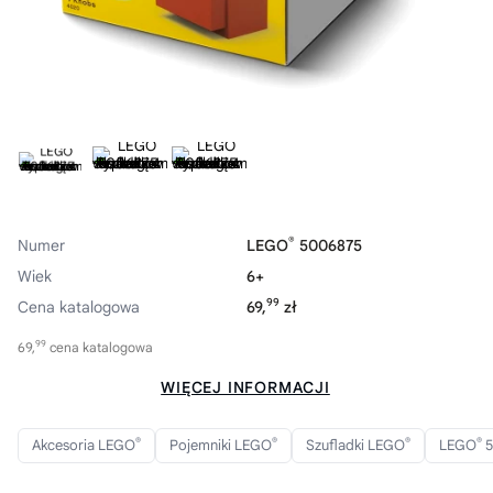
®
Numer
LEGO
5006875
Wiek
6+
99
Cena katalogowa
69,
zł
99
69,
cena katalogowa
WIĘCEJ INFORMACJI
®
®
®
®
Akcesoria LEGO
Pojemniki LEGO
Szufladki LEGO
LEGO
5