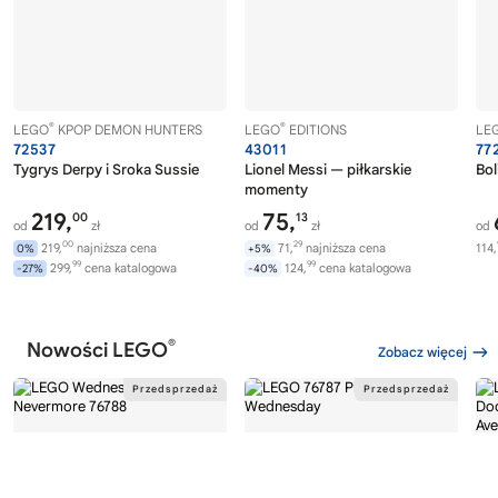
®
®
LEGO
KPOP DEMON HUNTERS
LEGO
EDITIONS
LE
72537
43011
77
Tygrys Derpy i Sroka Sussie
Lionel Messi — piłkarskie
Bol
momenty
219,
75,
00
13
od
zł
od
zł
od
00
29
219,
najniższa cena
71,
najniższa cena
114,
0%
+5%
99
99
299,
cena katalogowa
124,
cena katalogowa
-27%
-40%
®
Nowości LEGO
Zobacz więcej