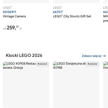
®
®
LEGO
LEGO
LE
5006911
66707
66
®
Vintage Camera
LEGO
City Stuntz Gift Set
NI
pr
259,
21
od
zł
Klocki LEGO 2026
Zobacz więcej