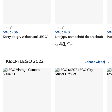
®
®
LEGO
LEGO
LE
5006906
5006890
50
®
Karty do gry z klockami LEGO
Latający samochód do przebudowyw
Pud
48,
99
od
zł
Klocki LEGO 2022
Zobacz więcej