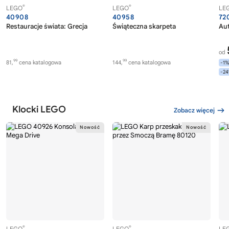
®
®
LEGO
LEGO
LE
40908
40958
72
Restauracje świata: Grecja
Świąteczna skarpeta
Au
od
99
99
81,
cena katalogowa
144,
cena katalogowa
-1
-2
Klocki LEGO
Zobacz więcej
®
®
LEGO
LEGO
LE