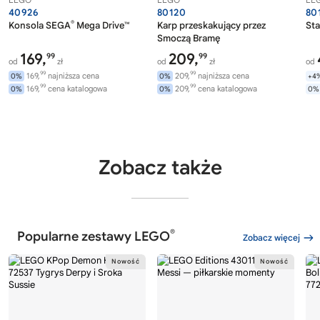
40926
80120
80
®
Konsola SEGA
Mega Drive™
Karp przeskakujący przez
Sta
Smoczą Bramę
169,
209,
99
99
od
zł
od
zł
od
99
99
169,
najniższa cena
209,
najniższa cena
0%
0%
+4
99
99
169,
cena katalogowa
209,
cena katalogowa
0%
0%
0%
Zobacz także
®
Popularne zestawy LEGO
Zobacz więcej