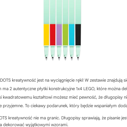
DOTS kreatywność jest na wyciągnięcie ręki! W zestawie znajdują s
ich ma 2 autentyczne płytki konstrukcyjne 1x4 LEGO, które można
kwadratowemu kształtowi możesz mieć pewność, że długopisy nie st
le przyjemne. To ciekawy podarunek, który będzie wspaniałym doda
TS kreatywność nie ma granic. Długopisy sprawiają, że pisanie jest
na dekorować wyjątkowymi wzorami.