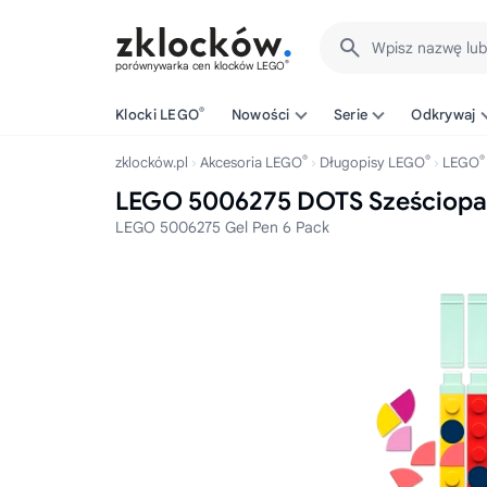
Wpisz nazwę lu
®
porównywarka cen klocków LEGO
®
Klocki LEGO
Nowości
Serie
Odkrywaj
®
®
®
zklocków.pl
Akcesoria LEGO
Długopisy LEGO
LEGO
LEGO 5006275 DOTS Sześciopa
LEGO 5006275 Gel Pen 6 Pack