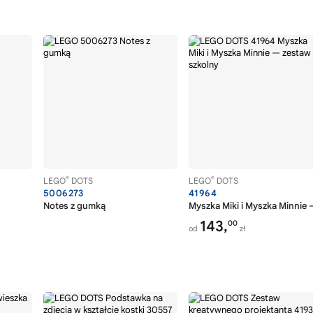
®
®
LEGO
DOTS
LEGO
DOTS
5006273
41964
Notes z gumką
Myszka Miki i Myszka Minnie 
143,
00
od
zł