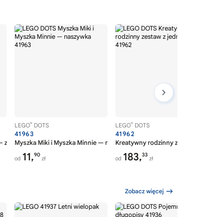
®
®
LEGO
DOTS
LEGO
DOTS
41963
41962
— zestaw szkolny
Myszka Miki i Myszka Minnie — naszywka
Kreatywny rodzinny zestaw z jedn
11,
183,
90
33
od
zł
od
zł
Zobacz więcej