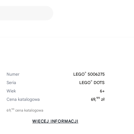
®
Numer
LEGO
5006275
®
Seria
LEGO
DOTS
Wiek
6+
99
Cena katalogowa
69,
zł
99
69,
cena katalogowa
WIĘCEJ INFORMACJI