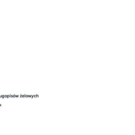
ugopisów żelowych
k