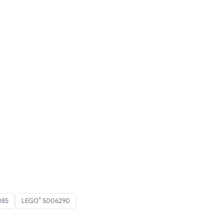
®
085
LEGO
5006290