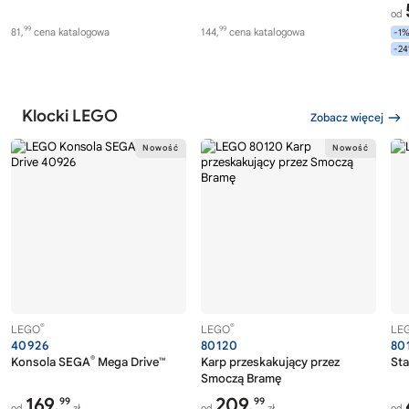
od
99
99
81,
cena katalogowa
144,
cena katalogowa
-1
-2
Klocki LEGO
Zobacz więcej
®
®
LEGO
LEGO
LE
40926
80120
80
®
Konsola SEGA
Mega Drive™
Karp przeskakujący przez
Sta
Smoczą Bramę
169,
209,
99
99
od
zł
od
zł
od