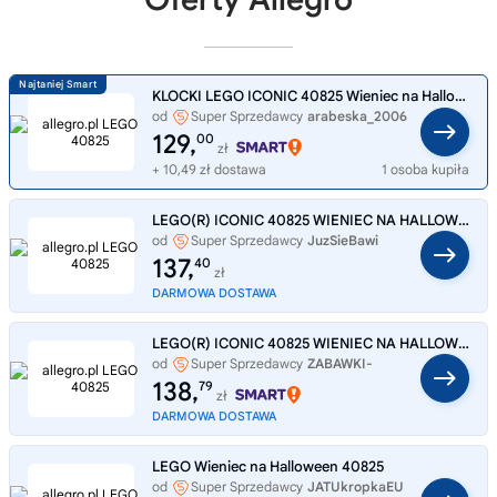
KLOCKI LEGO ICONIC 40825 Wieniec na Halloween
od
Super Sprzedawcy
arabeska_2006
129,
00
zł
+ 10,49 zł dostawa
1 osoba kupiła
LEGO(R) ICONIC 40825 WIENIEC NA HALLOWEEN
od
Super Sprzedawcy
JuzSieBawi
137,
40
zł
DARMOWA DOSTAWA
LEGO(R) ICONIC 40825 WIENIEC NA HALLOWEEN
od
Super Sprzedawcy
ZABAWKI-
SZYBKO
138,
79
zł
DARMOWA DOSTAWA
LEGO Wieniec na Halloween 40825
od
Super Sprzedawcy
JATUkropkaEU