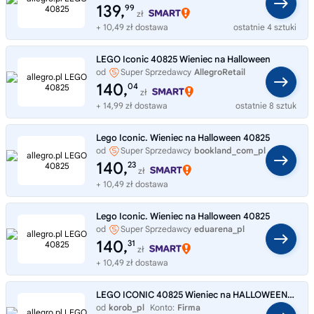
139,
99
zł
+ 10,49 zł dostawa
ostatnie 4 sztuki
LEGO Iconic 40825 Wieniec na Halloween
od
Super Sprzedawcy
AllegroRetail
140,
04
zł
+ 14,99 zł dostawa
ostatnie 8 sztuk
Lego Iconic. Wieniec na Halloween 40825
od
Super Sprzedawcy
bookland_com_pl
140,
23
zł
+ 10,49 zł dostawa
Lego Iconic. Wieniec na Halloween 40825
od
Super Sprzedawcy
eduarena_pl
140,
31
zł
+ 10,49 zł dostawa
LEGO ICONIC 40825 Wieniec na HALLOWEEN, zestaw klocków 12+
od
korob_pl
Konto:
Firma