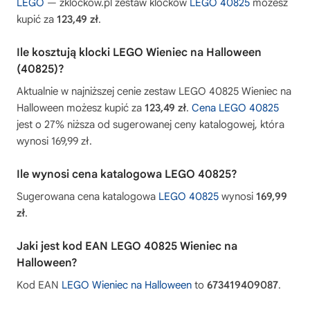
LEGO
— zklockow.pl zestaw klocków
LEGO 40825
możesz
kupić za
123,49 zł
.
Ile kosztują klocki LEGO Wieniec na Halloween
(40825)?
Aktualnie w najniższej cenie zestaw LEGO 40825 Wieniec na
Halloween możesz kupić za
123,49 zł
.
Cena LEGO 40825
jest o 27% niższa od sugerowanej ceny katalogowej, która
wynosi 169,99 zł.
Ile wynosi cena katalogowa LEGO 40825?
Sugerowana cena katalogowa
LEGO 40825
wynosi
169,99
zł
.
Jaki jest kod EAN LEGO 40825 Wieniec na
Halloween?
Kod EAN
LEGO Wieniec na Halloween
to
673419409087
.