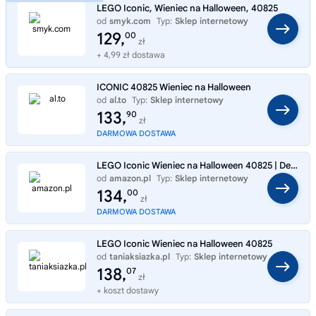
LEGO Iconic, Wieniec na Halloween, 40825
od
smyk.com
Typ:
Sklep internetowy
129,
00
zł
+ 4,99 zł dostawa
ICONIC 40825 Wieniec na Halloween
od
al.to
Typ:
Sklep internetowy
133,
90
zł
DARMOWA DOSTAWA
LEGO Iconic Wieniec na Halloween 40825 | Dekoracja Halloween na drzwi, kreatywny zestaw dla 12-latki, pomysł na prezent,
od
amazon.pl
Typ:
Sklep internetowy
134,
00
zł
DARMOWA DOSTAWA
LEGO Iconic Wieniec na Halloween 40825
od
taniaksiazka.pl
Typ:
Sklep internetowy
138,
07
zł
+ koszt dostawy