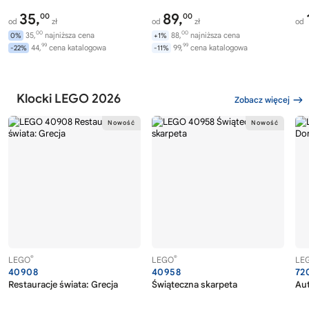
35,
89,
00
00
od
zł
od
zł
od
00
00
35,
najniższa cena
88,
najniższa cena
0%
+1%
99
99
44,
cena katalogowa
99,
cena katalogowa
-22%
-11%
Klocki LEGO 2026
Zobacz więcej
®
®
LEGO
LEGO
LE
40908
40958
72
Restauracje świata: Grecja
Świąteczna skarpeta
Au