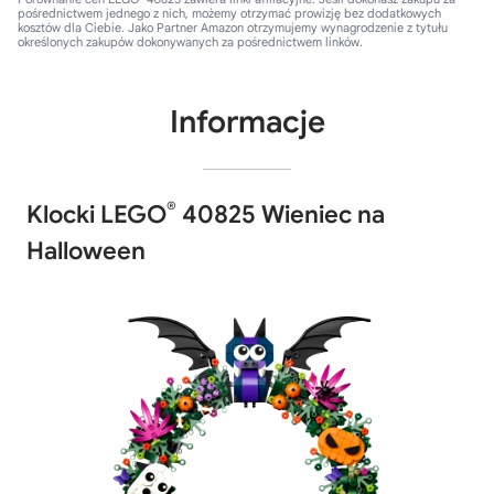
pośrednictwem jednego z nich, możemy otrzymać prowizję bez dodatkowych
kosztów dla Ciebie. Jako Partner Amazon otrzymujemy wynagrodzenie z tytułu
określonych zakupów dokonywanych za pośrednictwem linków.
Informacje
®
Klocki LEGO
40825 Wieniec na
Halloween