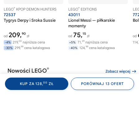
®
®
LEGO
KPOP DEMON HUNTERS
LEGO
EDITIONS
LE
72537
43011
77
Tygrys Derpy i Sroka Sussie
Lionel Messi — piłkarskie
Bol
momenty
209,
75,
90
15
od
zł
od
zł
od
00
29
219,
najniższa cena
71,
najniższa cena
114,
-4%
+5%
99
99
299,
cena katalogowa
124,
cena katalogowa
-30%
-40%
®
Nowości LEGO
Zobacz więcej
00
KUP ZA 128,
ZŁ
PORÓWNAJ 13 OFERT