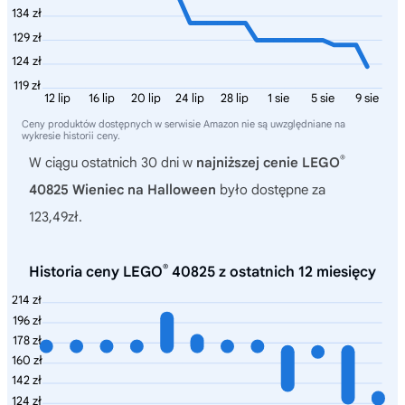
134 zł
129 zł
124 zł
119 zł
12 lip
16 lip
20 lip
24 lip
28 lip
1 sie
5 sie
9 sie
Ceny produktów dostępnych w serwisie Amazon nie są uwzględniane na
wykresie historii ceny.
®
W ciągu ostatnich 30 dni w
najniższej cenie LEGO
40825 Wieniec na Halloween
było dostępne za
123,49zł.
®
Historia ceny LEGO
40825 z ostatnich 12 miesięcy
214 zł
196 zł
178 zł
160 zł
142 zł
124 zł