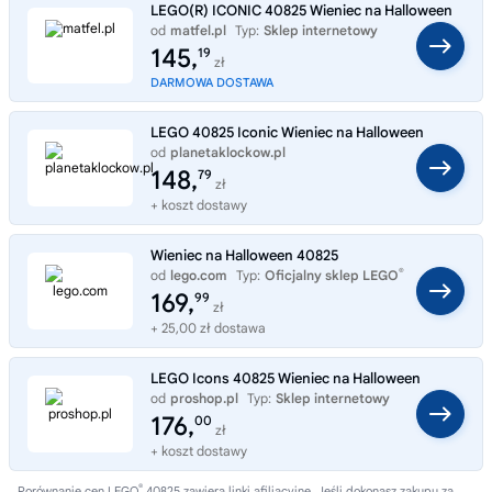
LEGO(R) ICONIC 40825 Wieniec na Halloween
od
matfel.pl
Typ:
Sklep internetowy
145,
19
zł
DARMOWA DOSTAWA
LEGO 40825 Iconic Wieniec na Halloween
od
planetaklockow.pl
Typ:
Sklep internetowy
148,
79
zł
+ koszt dostawy
Wieniec na Halloween 40825
®
od
lego.com
Typ:
Oficjalny sklep LEGO
169,
99
zł
+ 25,00 zł dostawa
LEGO Icons 40825 Wieniec na Halloween
od
proshop.pl
Typ:
Sklep internetowy
176,
00
zł
+ koszt dostawy
®
Porównanie cen LEGO
40825 zawiera linki afiliacyjne. Jeśli dokonasz zakupu za