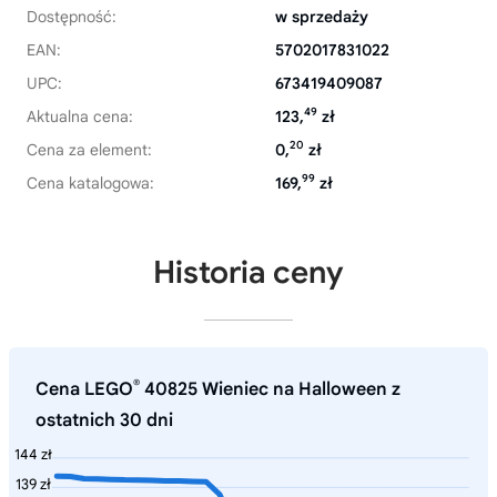
Dostępność:
w sprzedaży
EAN:
5702017831022
UPC:
673419409087
49
Aktualna cena:
123,
zł
20
Cena za element:
0,
zł
99
Cena katalogowa:
169,
zł
Historia ceny
®
Cena LEGO
40825 Wieniec na Halloween z
ostatnich 30 dni
144 zł
139 zł