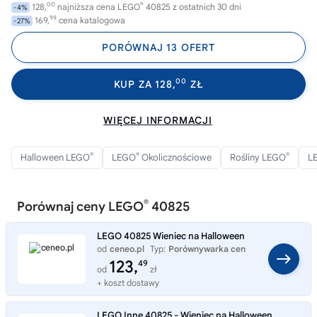
00
®
128,
najniższa cena LEGO
40825 z ostatnich 30 dni
-4%
99
169,
cena katalogowa
-27%
PORÓWNAJ 13 OFERT
00
KUP ZA 128,
ZŁ
WIĘCEJ INFORMACJI
®
®
®
Halloween LEGO
LEGO
Okolicznościowe
Rośliny LEGO
L
®
Porównaj ceny LEGO
40825
LEGO 40825 Wieniec na Halloween
od
ceneo.pl
Typ:
Porównywarka cen
123,
49
od
zł
+ koszt dostawy
LEGO Inne 40825 - Wieniec na Halloween