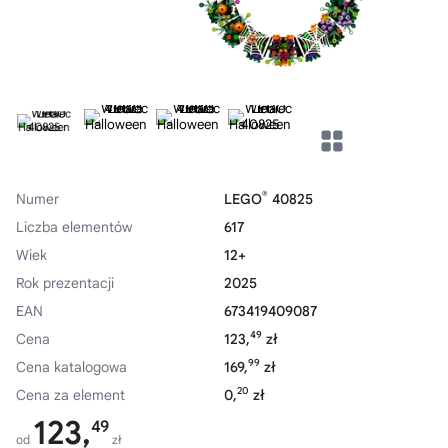
®
Numer
LEGO
40825
Liczba elementów
617
Wiek
12+
Rok prezentacji
2025
EAN
673419409087
49
Cena
123,
zł
99
Cena katalogowa
169,
zł
20
Cena za element
0,
zł
123,
49
od
zł