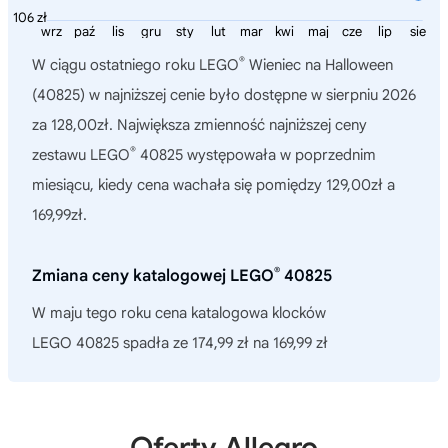
106 zł
wrz
paź
lis
gru
sty
lut
mar
kwi
maj
cze
lip
sie
®
W ciągu ostatniego roku
LEGO
Wieniec na Halloween
(40825)
w najniższej cenie było dostępne w sierpniu 2026
za 128,00zł. Największa zmienność najniższej ceny
®
zestawu LEGO
40825 występowała w poprzednim
miesiącu, kiedy cena wachała się pomiędzy 129,00zł a
169,99zł.
®
Zmiana ceny katalogowej LEGO
40825
W maju tego roku cena katalogowa klocków
LEGO 40825 spadła ze 174,99 zł na 169,99 zł
Oferty Allegro