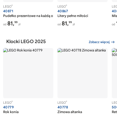
®
®
LEGO
LEGO
LE
40871
40867
40
Pudełko prezentowe na każdą okazję
Litery pełne miłości
Mis
81,
81,
99
99
od
zł
od
zł
od
Klocki LEGO 2025
Zobacz więcej
®
®
LEGO
LEGO
LE
40779
40778
50
Rok konia
Zimowa altanka
Ret