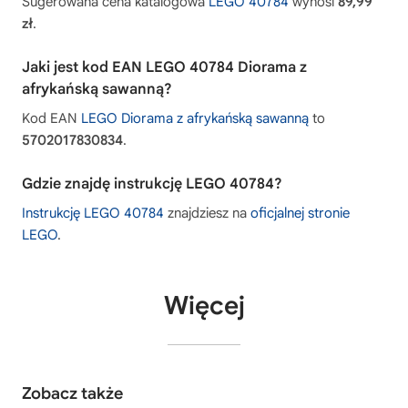
Sugerowana cena katalogowa
LEGO 40784
wynosi
89,99
zł
.
Jaki jest kod EAN LEGO 40784 Diorama z
afrykańską sawanną?
Kod EAN
LEGO Diorama z afrykańską sawanną
to
5702017830834
.
Gdzie znajdę instrukcję LEGO 40784?
Instrukcję LEGO 40784
znajdziesz na
oficjalnej stronie
LEGO
.
Więcej
Zobacz także