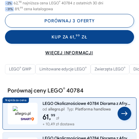
98
®
62,
najniższa cena LEGO
40784 z ostatnich 30 dni
-2%
99
89,
cena katalogowa
-31%
PORÓWNAJ 3 OFERTY
99
KUP ZA 61,
ZŁ
WIĘCEJ INFORMACJI
®
®
®
LEGO
GWP
Limitowane edycje LEGO
Zwierzęta LEGO
Di
®
Porównaj ceny LEGO
40784
LEGO Okolicznościowe 40784 Diorama z Afrykańską Sawanną
od
allegro.pl
Typ:
Platforma handlowa
61,
99
zł
+ 10,49 zł dostawa
LEGO Okolicznościowe 40784 Diorama z Afrykańską Sawanną