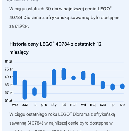
wykresie historii ceny.
®
W ciągu ostatnich 30 dni w
najniższej cenie LEGO
40784 Diorama z afrykańską sawanną
było dostępne
za 61,99zł.
®
Historia ceny LEGO
40784 z ostatnich 12
miesięcy
81 zł
75 zł
69 zł
63 zł
57 zł
51 zł
wrz
paź
lis
gru
sty
lut
mar
kwi
maj
cze
lip
sie
®
W ciągu ostatniego roku
LEGO
Diorama z afrykańską
sawanną (40784)
w najniższej cenie było dostępne w