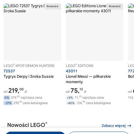
®
®
LEGO
KPOP DEMON HUNTERS
LEGO
EDITIONS
LE
72537
43011
77
Tygrys Derpy i Sroka Sussie
Lionel Messi — piłkarskie
Bol
momenty
219,
75,
00
13
od
zł
od
zł
od
00
29
219,
najniższa cena
71,
najniższa cena
114,
0%
+5%
99
99
299,
cena katalogowa
124,
cena katalogowa
-27%
-40%
®
Nowości LEGO
Zobacz więcej