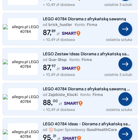
+ 10,49 zł dostawa
ostatnie 3 sztuki
LEGO 40784 Diorama z afrykańską sawanną
od
brick_hustler
Konto:
Firma
87,
89
zł
+ 10,49 zł dostawa
ostatnia sztuka
LEGO Zestaw Ideas Diorama z afrykańską sawanną 40784
od
Que-Shop
Konto:
Firma
87,
97
zł
+ 10,49 zł dostawa
ostatnie 3 sztuki
LEGO 40784 Diorama z afrykańską sawanną NOWOŚĆ VIP
od
Zajebiste_Klocki
Konto:
Firma
88,
00
zł
+ 10,49 zł dostawa
ostatnia sztuka
LEGO 40784 Ideas - Diorama z afrykańską sawanną Klocki NOWE na prezent
od
Super Sprzedawcy
GoodHealthCare
95,
31
zł