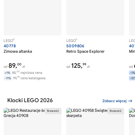
®
®
LEGO
LEGO
LE
40778
5009806
40
Zimowa altanka
Retro Space Explorer
Min
89,
125,
00
99
od
zł
od
zł
od
00
88,
najniższa cena
+1%
-1
99
99,
cena katalogowa
-11%
-5
Klocki LEGO 2026
Zobacz więcej