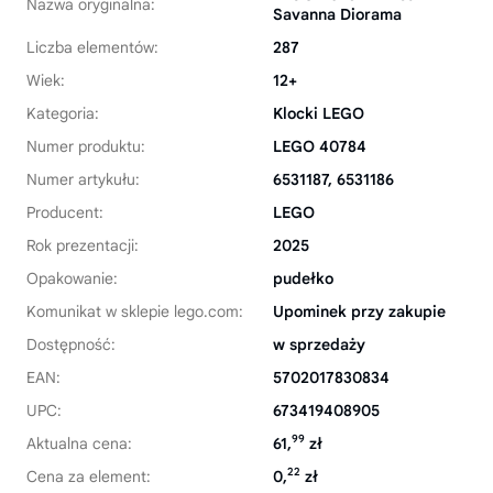
Nazwa oryginalna:
Savanna Diorama
Liczba elementów:
287
Wiek:
12+
Kategoria:
Klocki LEGO
Numer produktu:
LEGO 40784
Numer artykułu:
6531187, 6531186
Producent:
LEGO
Rok prezentacji:
2025
Opakowanie:
pudełko
Komunikat w sklepie lego.com:
Upominek przy zakupie
Dostępność:
w sprzedaży
EAN:
5702017830834
UPC:
673419408905
99
Aktualna cena:
61,
zł
22
Cena za element:
0,
zł