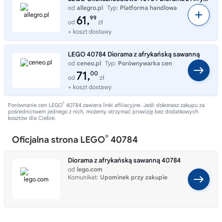
od
allegro.pl
Typ:
Platforma handlowa
61,
99
od
zł
+ koszt dostawy
LEGO 40784 Diorama z afrykańską sawanną
od
ceneo.pl
Typ:
Porównywarka cen
71,
00
od
zł
+ koszt dostawy
®
Porównanie cen LEGO
40784 zawiera linki afiliacyjne. Jeśli dokonasz zakupu za
pośrednictwem jednego z nich, możemy otrzymać prowizję bez dodatkowych
kosztów dla Ciebie.
®
Oficjalna strona LEGO
40784
Diorama z afrykańską sawanną 40784
od
lego.com
Komunikat:
Upominek przy zakupie