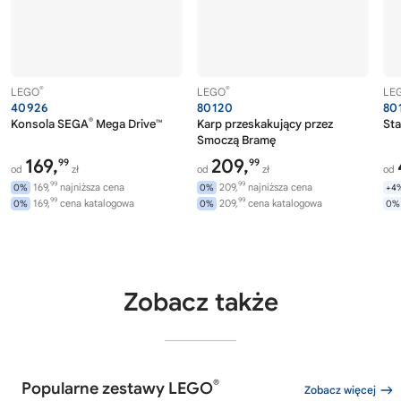
®
®
LEGO
LEGO
LE
40926
80120
80
®
Konsola SEGA
Mega Drive™
Karp przeskakujący przez
Sta
Smoczą Bramę
169,
209,
99
99
od
zł
od
zł
od
99
99
169,
najniższa cena
209,
najniższa cena
0%
0%
+4
99
99
169,
cena katalogowa
209,
cena katalogowa
0%
0%
0%
Zobacz także
®
Popularne zestawy LEGO
Zobacz więcej