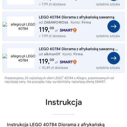
+ 7,99 zł dostawa
ostatnia sztuka
LEGO 40784 Diorama z afrykańską sawanną
od
ZABAWOWO66
Konto:
Firma
119,
00
zł
+ 7,99 zł dostawa
ostatnia sztuka
LEGO 40784 Diorama z afrykańską sawanną PREZENT
od
alkman09
Konto:
Firma
119,
00
zł
+ 10,49 zł dostawa
ostatnia sztuka
®
Prezentujemy 20 najtańszych ofert LEGO
40784 z Allegro, posortowanych od
najniższej ceny. Na początku listy wyróżniliśmy najtańszą ofertę SMART.
Instrukcja
Instrukcja LEGO 40784 Diorama z afrykańską