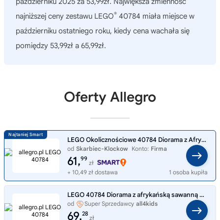
październiku 2025 za 53,99zł. Największa zmienność
®
najniższej ceny zestawu LEGO
40784 miała miejsce w
październiku ostatniego roku, kiedy cena wachała się
pomiędzy 53,99zł a 65,99zł.
Oferty Allegro
LEGO Okolicznościowe 40784 Diorama z Afrykańską Sawanną
od
Skarbiec-Klockow
Konto:
Firma
61,
99
zł
+ 10,49 zł dostawa
1 osoba kupiła
LEGO 40784 Diorama z afrykańską sawanną ZESTAW NA PREZENT KLOCKI LEGO
od
Super Sprzedawcy
all4kids
69,
28
zł