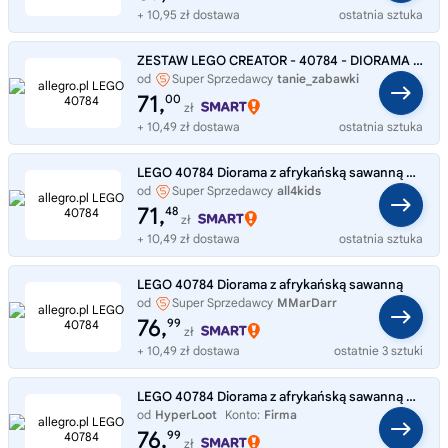
+ 10,95 zł dostawa
ostatnia sztuka
ZESTAW LEGO CREATOR - 40784 - DIORAMA Z AFRYKAŃSKĄ SAWANNĄ
od
Super Sprzedawcy
tanie_zabawki
71,
00
zł
+ 10,49 zł dostawa
ostatnia sztuka
LEGO 40784 Diorama z afrykańską sawanną ZESTAW NA PREZENT KLOCKI LEGO
od
Super Sprzedawcy
all4kids
71,
48
zł
+ 10,49 zł dostawa
ostatnia sztuka
LEGO 40784 Diorama z afrykańską sawanną
od
Super Sprzedawcy
MMarDarr
76,
99
zł
+ 10,49 zł dostawa
ostatnie 3 sztuki
LEGO 40784 Diorama z afrykańską sawanną Rośliny Las Drzewo
od
HyperLoot
Konto:
Firma
76,
99
zł