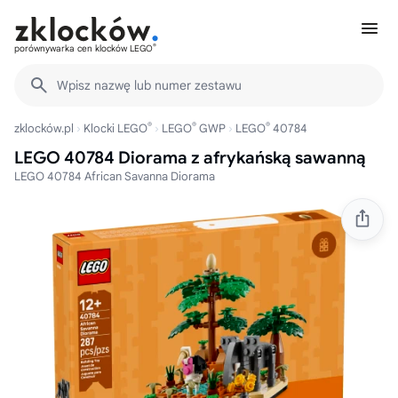
®
porównywarka cen klocków LEGO
Wpisz nazwę lub numer zestawu
®
®
®
zklocków.pl
Klocki LEGO
LEGO
GWP
LEGO
40784
LEGO 40784 Diorama z afrykańską sawanną
LEGO 40784 African Savanna Diorama