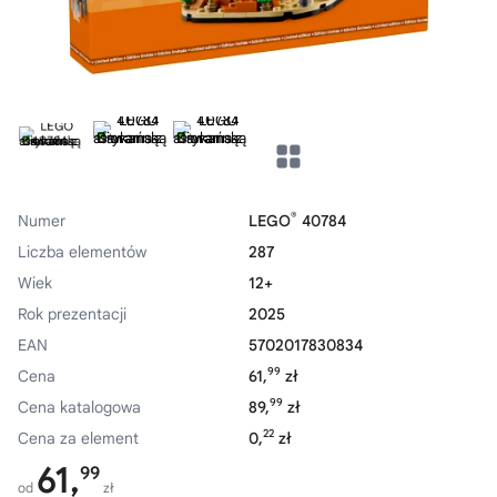
®
Numer
LEGO
40784
Liczba elementów
287
Wiek
12+
Rok prezentacji
2025
EAN
5702017830834
99
Cena
61,
zł
99
Cena katalogowa
89,
zł
22
Cena za element
0,
zł
61,
99
od
zł