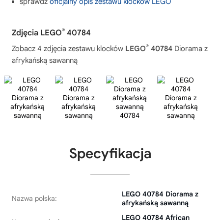
sprawdź
oficjalny opis zestawu klocków LEGO
®
Zdjęcia LEGO
40784
®
Zobacz 4 zdjęcia zestawu klocków
LEGO
40784
Diorama z
afrykańską sawanną
Specyfikacja
LEGO 40784 Diorama z
Nazwa polska:
afrykańską sawanną
LEGO 40784 African