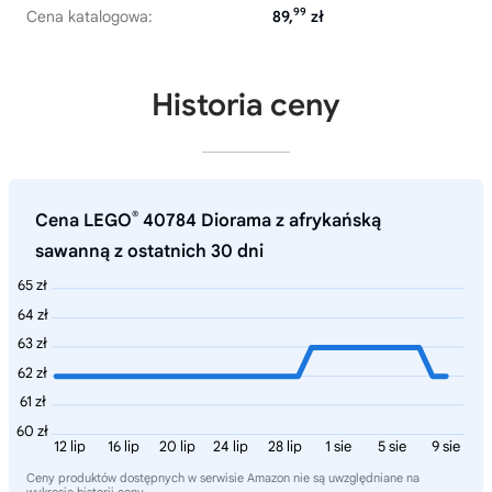
99
Cena katalogowa:
89,
zł
Historia ceny
®
Cena LEGO
40784 Diorama z afrykańską
sawanną z ostatnich 30 dni
65 zł
64 zł
63 zł
62 zł
61 zł
60 zł
12 lip
16 lip
20 lip
24 lip
28 lip
1 sie
5 sie
9 sie
Ceny produktów dostępnych w serwisie Amazon nie są uwzględniane na