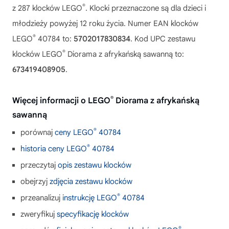
®
z 287 klocków LEGO
. Klocki przeznaczone są dla dzieci i
młodzieży powyżej 12 roku życia. Numer EAN klocków
®
LEGO
40784 to:
5702017830834
. Kod UPC zestawu
®
klocków LEGO
Diorama z afrykańską sawanną to:
673419408905
.
®
Więcej informacji o LEGO
Diorama z afrykańską
sawanną
®
porównaj
ceny LEGO
40784
®
historia ceny LEGO
40784
przeczytaj
opis zestawu klocków
obejrzyj
zdjęcia zestawu klocków
®
przeanalizuj
instrukcję LEGO
40784
zweryfikuj
specyfikację klocków
®