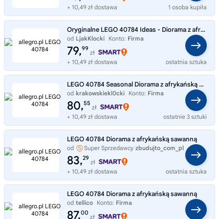
+ 10,49 zł dostawa
1 osoba kupiła
Oryginalne LEGO 40784 Ideas - Diorama z afrykańską sawanną Klocki NOWE
od
LjakKlocki
Konto:
Firma
79,
99
zł
+ 10,49 zł dostawa
ostatnia sztuka
LEGO 40784 Seasonal Diorama z afrykańską sawanną
od
krakowskiekl0cki
Konto:
Firma
80,
55
zł
+ 10,49 zł dostawa
ostatnie 3 sztuki
LEGO 40784 Diorama z afrykańską sawanną
od
Super Sprzedawcy
zbudujto_com_pl
83,
29
zł
+ 10,49 zł dostawa
ostatnia sztuka
LEGO 40784 Diorama z afrykańską sawanną
od
tellico
Konto:
Firma
87,
00
zł