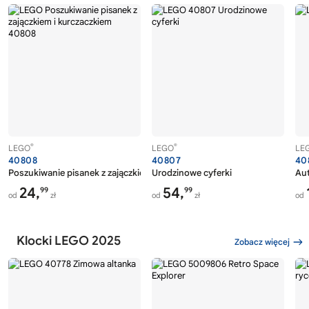
®
®
LEGO
LEGO
LE
40808
40807
40
Poszukiwanie pisanek z zajączkiem i kurczaczkiem
Urodzinowe cyferki
Au
24,
54,
99
99
od
zł
od
zł
od
Klocki LEGO 2025
Zobacz więcej