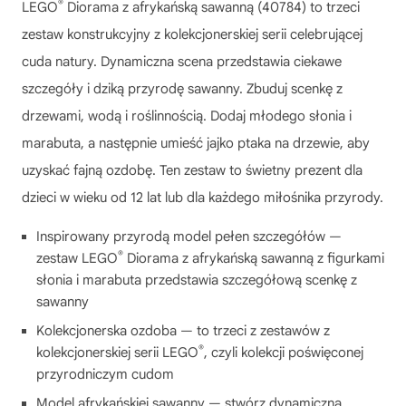
®
LEGO
Diorama z afrykańską sawanną (40784) to trzeci
zestaw konstrukcyjny z kolekcjonerskiej serii celebrującej
cuda natury. Dynamiczna scena przedstawia ciekawe
szczegóły i dziką przyrodę sawanny. Zbuduj scenkę z
drzewami, wodą i roślinnością. Dodaj młodego słonia i
marabuta, a następnie umieść jajko ptaka na drzewie, aby
uzyskać fajną ozdobę. Ten zestaw to świetny prezent dla
dzieci w wieku od 12 lat lub dla każdego miłośnika przyrody.
Inspirowany przyrodą model pełen szczegółów —
®
zestaw LEGO
Diorama z afrykańską sawanną z figurkami
słonia i marabuta przedstawia szczegółową scenkę z
sawanny
Kolekcjonerska ozdoba — to trzeci z zestawów z
®
kolekcjonerskiej serii LEGO
, czyli kolekcji poświęconej
przyrodniczym cudom
Model afrykańskiej sawanny — stwórz dynamiczną