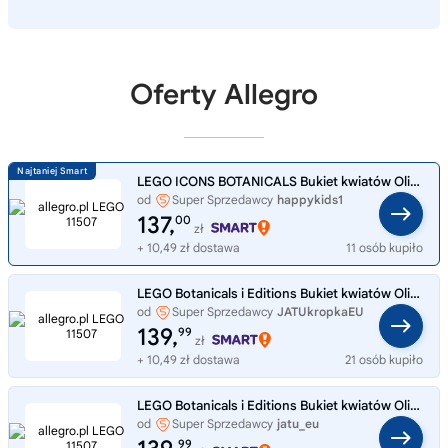
Oferty Allegro
LEGO ICONS BOTANICALS Bukiet kwiatów Olivii Rodrigo 11507
od
Super Sprzedawcy
happykids1
137,
00
zł
+ 10,49 zł dostawa
11 osób kupiło
LEGO Botanicals i Editions Bukiet kwiatów Olivii Rodrigo 11507
od
Super Sprzedawcy
JATUkropkaEU
139,
99
zł
+ 10,49 zł dostawa
21 osób kupiło
LEGO Botanicals i Editions Bukiet kwiatów Olivii Rodrigo 11507
od
Super Sprzedawcy
jatu_eu
99