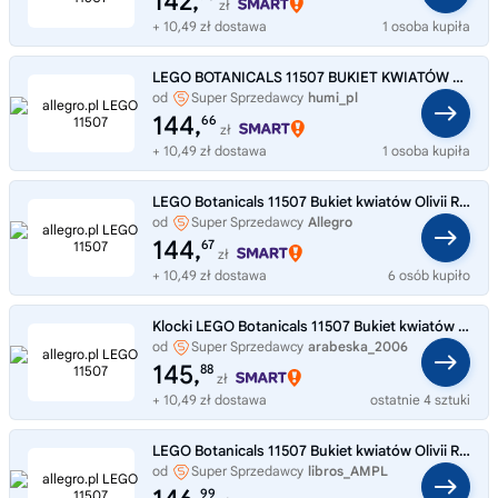
142,
zł
+ 10,49 zł dostawa
1 osoba kupiła
LEGO BOTANICALS 11507 BUKIET KWIATÓW Olivii Rodrigo - KWIATY Z KLOCKÓW
od
Super Sprzedawcy
humi_pl
144,
66
zł
+ 10,49 zł dostawa
1 osoba kupiła
LEGO Botanicals 11507 Bukiet kwiatów Olivii Rodrigo
od
Super Sprzedawcy
Allegro
144,
67
zł
+ 10,49 zł dostawa
6 osób kupiło
Klocki LEGO Botanicals 11507 Bukiet kwiatów Olivii Rodrigo
od
Super Sprzedawcy
arabeska_2006
145,
88
zł
+ 10,49 zł dostawa
ostatnie 4 sztuki
LEGO Botanicals 11507 Bukiet kwiatów Olivii Rodrigo Kwiaty LEGO
od
Super Sprzedawcy
libros_AMPL
99