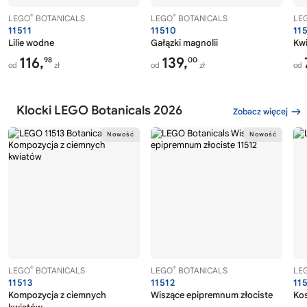
®
®
LEGO
BOTANICALS
LEGO
BOTANICALS
LE
11511
11510
11
Lilie wodne
Gałązki magnolii
Kwi
116,
139,
98
00
od
zł
od
zł
od
Klocki LEGO Botanicals 2026
Zobacz więcej
®
®
LEGO
BOTANICALS
LEGO
BOTANICALS
LE
11513
11512
11
Kompozycja z ciemnych
Wiszące epipremnum złociste
Ko