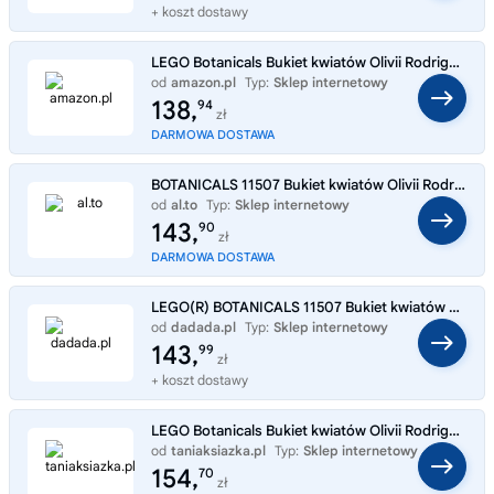
+ koszt dostawy
LEGO Botanicals Bukiet kwiatów Olivii Rodrigo 11507 | Zabawka dla fanów muzyki pop, dekoracja do pokoju, prezent dla dzi
od
amazon.pl
Typ:
Sklep internetowy
138,
94
zł
DARMOWA DOSTAWA
BOTANICALS 11507 Bukiet kwiatów Olivii Rodrigo
od
al.to
Typ:
Sklep internetowy
143,
90
zł
DARMOWA DOSTAWA
LEGO(R) BOTANICALS 11507 Bukiet kwiatów Olivii Rodrigo
od
dadada.pl
Typ:
Sklep internetowy
143,
99
zł
+ koszt dostawy
LEGO Botanicals Bukiet kwiatów Olivii Rodrigo 11507
od
taniaksiazka.pl
Typ:
Sklep internetowy
154,
70
zł