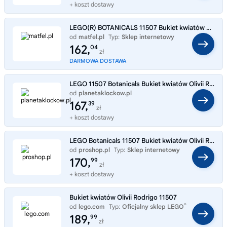
+ koszt dostawy
LEGO(R) BOTANICALS 11507 Bukiet kwiatów Olivii Rodri
od
matfel.pl
Typ:
Sklep internetowy
162,
04
zł
DARMOWA DOSTAWA
LEGO 11507 Botanicals Bukiet kwiatów Olivii Rodrigo
od
planetaklockow.pl
Typ:
Sklep internetowy
167,
39
zł
+ koszt dostawy
LEGO Botanicals 11507 Bukiet kwiatów Olivii Rodrigo
od
proshop.pl
Typ:
Sklep internetowy
170,
99
zł
+ koszt dostawy
Bukiet kwiatów Olivii Rodrigo 11507
®
od
lego.com
Typ:
Oficjalny sklep LEGO
189,
99
zł