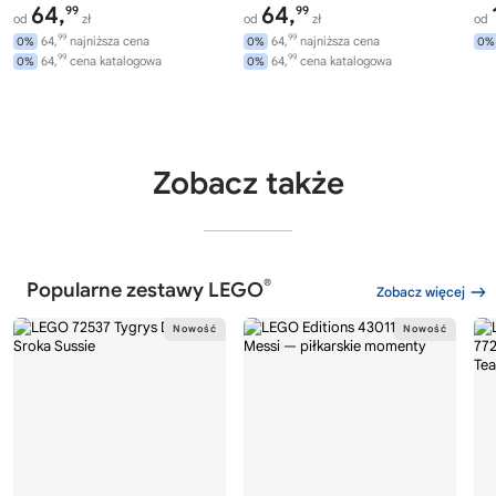
64,
64,
99
99
od
zł
od
zł
od
99
99
64,
najniższa cena
64,
najniższa cena
0%
0%
0%
99
99
64,
cena katalogowa
64,
cena katalogowa
0%
0%
Zobacz także
®
Popularne zestawy LEGO
Zobacz więcej