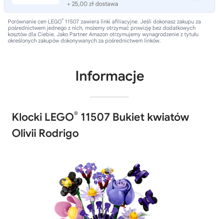
+ 25,00 zł dostawa
®
Porównanie cen LEGO
11507 zawiera linki afiliacyjne. Jeśli dokonasz zakupu za
pośrednictwem jednego z nich, możemy otrzymać prowizję bez dodatkowych
kosztów dla Ciebie. Jako Partner Amazon otrzymujemy wynagrodzenie z tytułu
określonych zakupów dokonywanych za pośrednictwem linków.
Informacje
®
Klocki LEGO
11507 Bukiet kwiatów
Olivii Rodrigo