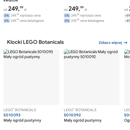
kwiatów
249,
249,
99
99
od
zł
od
zł
od
99
99
249,
najniższa cena
249,
najniższa cena
0%
0%
+5
99
99
249,
cena katalogowa
249,
cena katalogowa
0%
0%
-4
Klocki LEGO Botanicals
Zobacz więcej
®
®
LEGO
BOTANICALS
LEGO
BOTANICALS
LE
5010093
5010092
50
Mały ogród pustynny
Mały ogród pustynny
Og