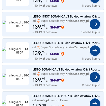
139,
zł
+ 10,49 zł dostawa
11 osób kupiło
LEGO 11507 BOTANICALS Bukiet kwiatów Olivii Rodrigo
od
Super Sprzedawcy
KrainaZabawy_pl
139,
99
zł
+ 10,49 zł dostawa
1 osoba kupiła
LEGO BOTANICALS Bukiet kwiatów Olivii Rodrigo 11507
od
Super Sprzedawcy
KrainaZabawy-pl
139,
99
zł
+ 10,49 zł dostawa
11 osób kupiło
LEGO BOTANICALS Bukiet kwiatów Olivii Rodrigo 11507
od
Super Sprzedawcy
KrainaZabawy_pl
139,
99
zł
+ 10,49 zł dostawa
11 osób kupiło
LEGO BOTANICALS 11507 Bukiet kwiatów Olivii Rodrigo, zestaw klocków +9 lat
od
korob_pl
Konto:
Firma
90