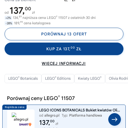
137,
00
od
zł
89
®
134,
najniższa cena LEGO
11507 z ostatnich 30 dni
+2%
99
189,
cena katalogowa
-28%
PORÓWNAJ 13 OFERT
00
KUP ZA 137,
ZŁ
WIĘCEJ INFORMACJI
®
®
®
LEGO
Botanicals
LEGO
Editions
Kwiaty LEGO
Olivia Rod
®
Porównaj ceny LEGO
11507
LEGO ICONS BOTANICALS Bukiet kwiatów Olivii Rodrigo 11507
od
allegro.pl
Typ:
Platforma handlowa
137,
00
zł