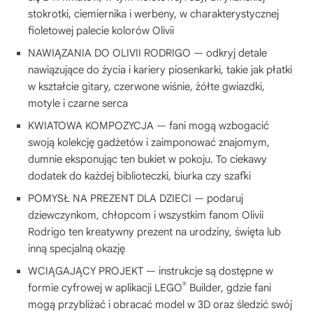
stokrotki, ciemiernika i werbeny, w charakterystycznej
fioletowej palecie kolorów Olivii
NAWIĄZANIA DO OLIVII RODRIGO — odkryj detale
nawiązujące do życia i kariery piosenkarki, takie jak płatki
w kształcie gitary, czerwone wiśnie, żółte gwiazdki,
motyle i czarne serca
KWIATOWA KOMPOZYCJA — fani mogą wzbogacić
swoją kolekcję gadżetów i zaimponować znajomym,
dumnie eksponując ten bukiet w pokoju. To ciekawy
dodatek do każdej biblioteczki, biurka czy szafki
POMYSŁ NA PREZENT DLA DZIECI — podaruj
dziewczynkom, chłopcom i wszystkim fanom Olivii
Rodrigo ten kreatywny prezent na urodziny, święta lub
inną specjalną okazję
WCIĄGAJĄCY PROJEKT — instrukcje są dostępne w
®
formie cyfrowej w aplikacji LEGO
Builder, gdzie fani
mogą przybliżać i obracać model w 3D oraz śledzić swój