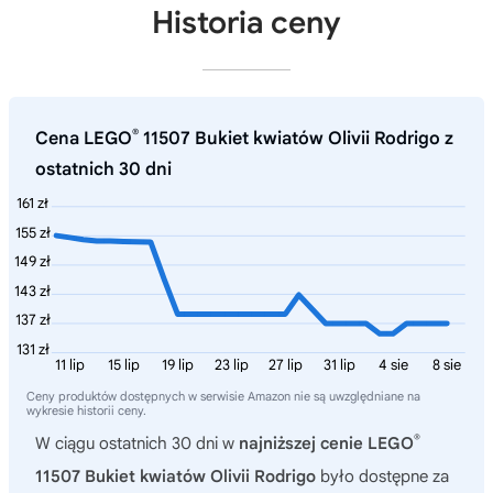
Historia ceny
®
Cena LEGO
11507 Bukiet kwiatów Olivii Rodrigo z
ostatnich 30 dni
161 zł
155 zł
149 zł
143 zł
137 zł
131 zł
11 lip
15 lip
19 lip
23 lip
27 lip
31 lip
4 sie
8 sie
Ceny produktów dostępnych w serwisie Amazon nie są uwzględniane na
wykresie historii ceny.
®
W ciągu ostatnich 30 dni w
najniższej cenie LEGO
11507 Bukiet kwiatów Olivii Rodrigo
było dostępne za