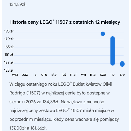
134,89zł.
®
Historia ceny LEGO
11507 z ostatnich 12 miesięcy
193 zł
179 zł
165 zł
151 zł
137 zł
123 zł
wrz
paź
lis
gru
sty
lut
mar
kwi
maj
cze
lip
sie
®
W ciągu ostatniego roku
LEGO
Bukiet kwiatów Olivii
Rodrigo (11507)
w najniższej cenie było dostępne w
sierpniu 2026 za 134,89zł. Największa zmienność
®
najniższej ceny zestawu LEGO
11507 miała miejsce w
poprzednim miesiącu, kiedy cena wachała się pomiędzy
137,00zł a 181,66zł.