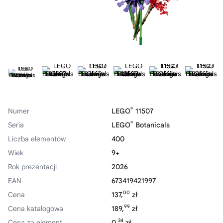
®
Numer
LEGO
11507
®
Seria
LEGO
Botanicals
Liczba elementów
400
Wiek
9+
Rok prezentacji
2026
EAN
673419421997
00
Cena
137,
zł
99
Cena katalogowa
189,
zł
34
Cena za element
0,
zł