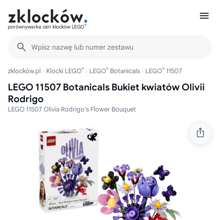
®
porównywarka cen klocków LEGO
Wpisz nazwę lub numer zestawu
®
®
®
zklocków.pl
Klocki LEGO
LEGO
Botanicals
LEGO
11507
LEGO 11507 Botanicals Bukiet kwiatów Olivii
Rodrigo
LEGO 11507 Olivia Rodrigo's Flower Bouquet