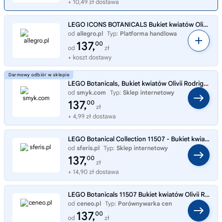
+ 10,49 zł dostawa
LEGO ICONS BOTANICALS Bukiet kwiatów Olivii Rodrigo 11507
od
allegro.pl
Typ:
Platforma handlowa
137,
00
od
zł
+ koszt dostawy
LEGO Botanicals, Bukiet kwiatów Olivii Rodrigo, 11507
od
smyk.com
Typ:
Sklep internetowy
137,
00
zł
+ 4,99 zł dostawa
LEGO Botanical Collection 11507 - Bukiet kwiatów Olivii Rodrigo
od
sferis.pl
Typ:
Sklep internetowy
137,
00
zł
+ 14,90 zł dostawa
LEGO Botanicals 11507 Bukiet kwiatów Olivii Rodrigo
od
ceneo.pl
Typ:
Porównywarka cen
137,
00
od
zł