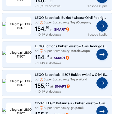
146,
zł
+ 19,99 zł dostawa
1 osoba kupiła
LEGO Botanicals Bukiet kwiatów Olivii Rodrigo 11507 PRZEDSPRZEDAŻ
od
Super Sprzedawcy
ToysCompany
154,
10
zł
+ 10,49 zł dostawa
1 osoba kupiła
LEGO Editions Bukiet kwiatów Olivii Rodrigo (11507)
od
Super Sprzedawcy
MoreleGrupa
154,
83
zł
+ 10,49 zł dostawa
LEGO Botanicals 11507 Bukiet kwiatów Olivii Rodrigo
od
Super Sprzedawcy
Toys-World
155,
00
zł
+ 10,49 zł dostawa
11507 | LEGO Botanicals - Bukiet kwiatów Olivii Rodrigo
od
Super Sprzedawcy
grupamiki
16