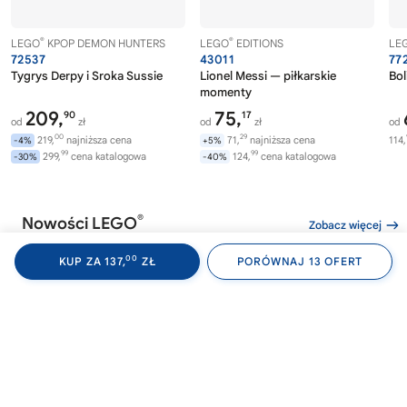
®
®
LEGO
KPOP DEMON HUNTERS
LEGO
EDITIONS
LE
72537
43011
77
Tygrys Derpy i Sroka Sussie
Lionel Messi — piłkarskie
Bol
momenty
209,
75,
90
17
od
zł
od
zł
od
00
29
219,
najniższa cena
71,
najniższa cena
114,
-4%
+5%
99
99
299,
cena katalogowa
124,
cena katalogowa
-30%
-40%
®
Nowości LEGO
Zobacz więcej
00
KUP ZA 137,
ZŁ
PORÓWNAJ 13 OFERT