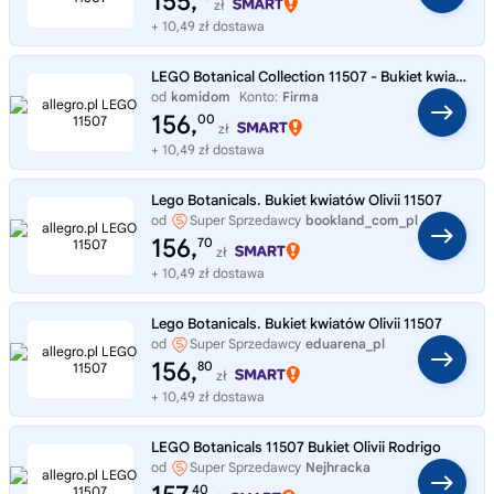
155,
zł
+ 10,49 zł dostawa
LEGO Botanical Collection 11507 - Bukiet kwiatów Olivii Rodrigo
od
komidom
Konto:
Firma
156,
00
zł
+ 10,49 zł dostawa
Lego Botanicals. Bukiet kwiatów Olivii 11507
od
Super Sprzedawcy
bookland_com_pl
156,
70
zł
+ 10,49 zł dostawa
Lego Botanicals. Bukiet kwiatów Olivii 11507
od
Super Sprzedawcy
eduarena_pl
156,
80
zł
+ 10,49 zł dostawa
LEGO Botanicals 11507 Bukiet Olivii Rodrigo
od
Super Sprzedawcy
Nejhracka
40