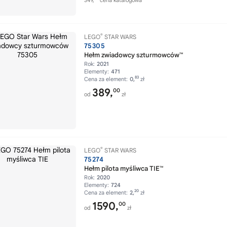
349,
cena katalogowa
®
LEGO
STAR WARS
75305
Hełm zwiadowcy szturmowców™
Rok:
2021
Elementy:
471
83
Cena za element:
0,
zł
389,
00
od
zł
®
LEGO
STAR WARS
75274
Hełm pilota myśliwca TIE™
Rok:
2020
Elementy:
724
20
Cena za element:
2,
zł
1590,
00
od
zł