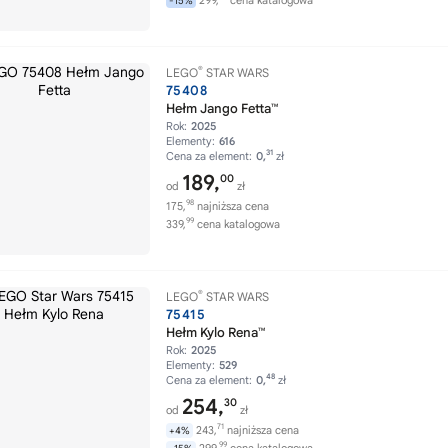
299,
cena katalogowa
-15%
®
LEGO
STAR WARS
75408
Hełm Jango Fetta™
Rok:
2025
Elementy:
616
31
Cena za element:
0,
zł
189,
00
od
zł
98
175,
najniższa cena
99
339,
cena katalogowa
®
LEGO
STAR WARS
75415
Hełm Kylo Rena™
Rok:
2025
Elementy:
529
48
Cena za element:
0,
zł
254,
30
od
zł
71
243,
najniższa cena
+4%
99