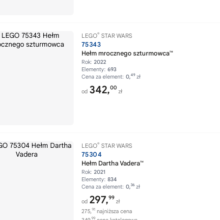
®
LEGO
STAR WARS
75343
Hełm mrocznego szturmowca™
Rok:
2022
Elementy:
693
49
Cena za element:
0,
zł
342,
00
od
zł
®
LEGO
STAR WARS
75304
Hełm Dartha Vadera™
Rok:
2021
Elementy:
834
36
Cena za element:
0,
zł
297,
99
od
zł
91
275,
najniższa cena
99