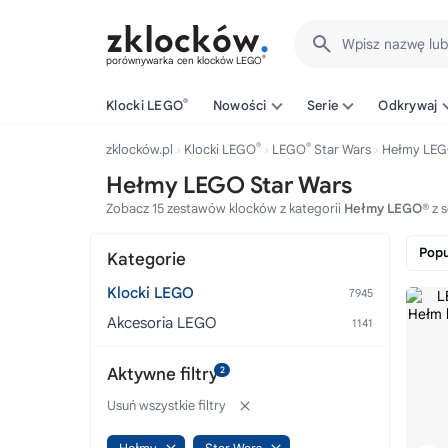
Wpisz nazwę lu
®
porównywarka cen klocków LEGO
®
Klocki LEGO
Nowości
Serie
Odkrywaj
®
®
zklocków.pl
Klocki LEGO
LEGO
Star Wars
Hełmy LE
Hełmy LEGO Star Wars
Zobacz 15 zestawów klocków z kategorii
Hełmy LEGO®
z s
Popu
Kategorie
Klocki LEGO
Akcesoria LEGO
Aktywne filtry
2
Usuń wszystkie filtry