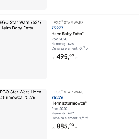
®
LEGO
STAR WARS
75277
Hełm Boby Fetta™
Rok:
2020
Elementy:
625
79
Cena za element:
0,
zł
495,
00
od
zł
®
LEGO
STAR WARS
75276
Hełm szturmowca™
Rok:
2020
Elementy:
647
37
Cena za element:
1,
zł
885,
00
od
zł