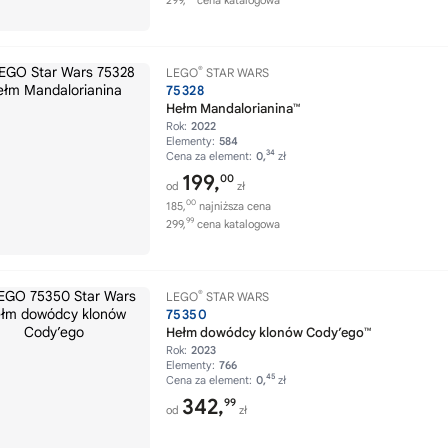
299,
cena katalogowa
®
LEGO
STAR WARS
75328
Hełm Mandalorianina™
Rok:
2022
Elementy:
584
34
Cena za element:
0,
zł
199,
00
od
zł
00
185,
najniższa cena
99
299,
cena katalogowa
®
LEGO
STAR WARS
75350
Hełm dowódcy klonów Cody’ego™
Rok:
2023
Elementy:
766
45
Cena za element:
0,
zł
342,
99
od
zł