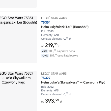
®
LEGO
STAR WARS
75351
Hełm księżniczki Lei™ (Boushh™)
Rok:
2023
Elementy:
670
33
Cena za element:
0,
zł
219,
90
od
zł
90
208,
najniższa cena
+5%
99
309,
cena katalogowa
-29%
®
LEGO
STAR WARS
75327
Hełm Luke’a Skywalkera™ — Czerwony Pięć
Rok:
2022
Elementy:
675
58
Cena za element:
0,
zł
393,
00
od
zł