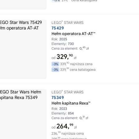
299,
cena katalogowa
-15%
®
LEGO
STAR WARS
75429
Hełm operatora AT-AT™
Rok:
2025
Elementy:
730
45
Cena za element:
0,
zł
329,
90
od
zł
90
339,
najniższa cena
-3%
99
339,
cena katalogowa
-3%
®
LEGO
STAR WARS
75349
Hełm kapitana Rexa™
Rok:
2023
Elementy:
854
31
Cena za element:
0,
zł
264,
99
od
zł
99
236,
najniższa cena
99