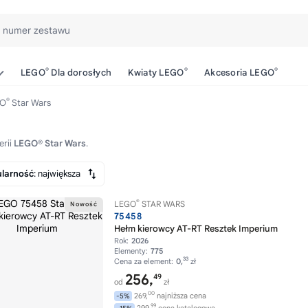
b numer zestawu
®
®
®
LEGO
Dla dorosłych
Kwiaty LEGO
Akcesoria LEGO
®
GO
Star Wars
erii
LEGO® Star Wars
.
larność
: największa
®
LEGO
STAR WARS
75458
Hełm kierowcy AT-RT Resztek Imperium
Rok:
2026
Elementy:
775
33
Cena za element:
0,
zł
256,
49
od
zł
00
269,
najniższa cena
-5%
99