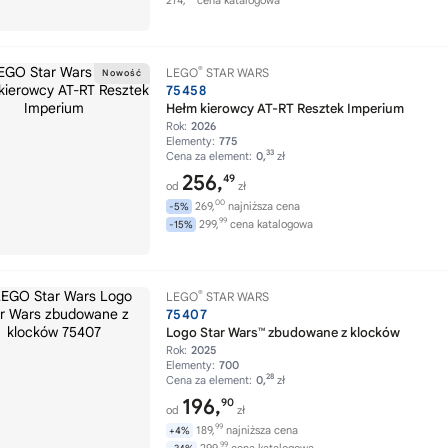
274,
cena katalogowa
®
LEGO
STAR WARS
75458
Hełm kierowcy AT-RT Resztek Imperium
Rok:
2026
Elementy:
775
33
Cena za element:
0,
zł
256,
49
od
zł
00
269,
najniższa cena
-5%
99
299,
cena katalogowa
-15%
®
LEGO
STAR WARS
75407
Logo Star Wars™ zbudowane z klocków
Rok:
2025
Elementy:
700
28
Cena za element:
0,
zł
196,
90
od
zł
99
189,
najniższa cena
+4%
99