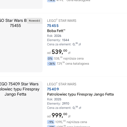
4199,
cena katalogowa
-14%
®
LEGO
STAR WARS
75455
Boba Fett™
Rok:
2026
Elementy:
1544
35
Cena za element:
0,
zł
539,
00
od
zł
99
538,
najniższa cena
0%
99
729,
cena katalogowa
-26%
®
LEGO
STAR WARS
75409
Patrolowiec typu Firespray Jango Fetta
Rok:
2025
Elementy:
2970
34
Cena za element:
0,
zł
999,
00
od
zł
00
1095,
najniższa cena
-9%
99