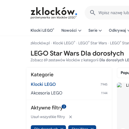
Wpisz nazwę lu
®
porównywarka cen klocków LEGO
®
Klocki LEGO
Nowości
Serie
Odkrywaj
®
®
®
zklocków.pl
Klocki LEGO
LEGO
Star Wars
LEGO
Star
LEGO Star Wars Dla dorosłych
Zobacz 69 zestawów klocków z kategorii
Dla dorosłych 
Popu
Kategorie
Klocki LEGO
Akcesoria LEGO
Aktywne filtry
2
Usuń wszystkie filtry