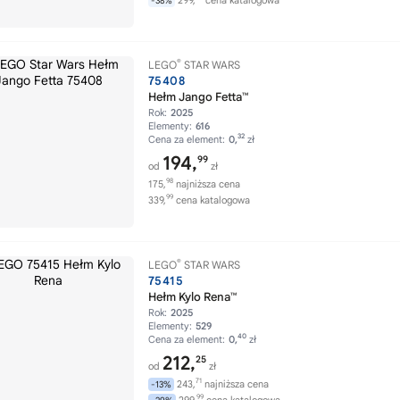
299,
cena katalogowa
-38%
®
LEGO
STAR WARS
75408
Hełm Jango Fetta™
Rok:
2025
Elementy:
616
32
Cena za element:
0,
zł
194,
99
od
zł
98
175,
najniższa cena
99
339,
cena katalogowa
®
LEGO
STAR WARS
75415
Hełm Kylo Rena™
Rok:
2025
Elementy:
529
40
Cena za element:
0,
zł
212,
25
od
zł
71
243,
najniższa cena
-13%
99