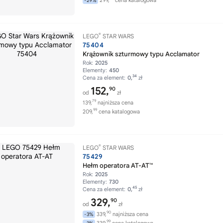
299,
cena katalogowa
-29%
®
LEGO
STAR WARS
75404
Krążownik szturmowy typu Acclamator
Rok:
2025
Elementy:
450
34
Cena za element:
0,
zł
152,
90
od
zł
79
139,
najniższa cena
99
209,
cena katalogowa
®
LEGO
STAR WARS
75429
Hełm operatora AT-AT™
Rok:
2025
Elementy:
730
45
Cena za element:
0,
zł
329,
90
od
zł
90
339,
najniższa cena
-3%
99