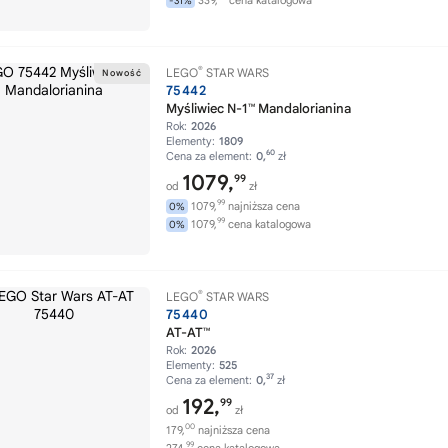
339,
cena katalogowa
-31%
®
LEGO
STAR WARS
75442
Myśliwiec N-1™ Mandalorianina
Rok:
2026
Elementy:
1809
60
Cena za element:
0,
zł
1079,
99
od
zł
99
1079,
najniższa cena
0%
99
1079,
cena katalogowa
0%
®
LEGO
STAR WARS
75440
AT-AT™
Rok:
2026
Elementy:
525
37
Cena za element:
0,
zł
192,
99
od
zł
00
179,
najniższa cena
99