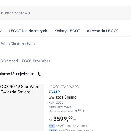
b numer zestawu
®
®
®
LEGO
Dla dorosłych
Kwiaty LEGO
Akcesoria LEGO
 Wars Dla dorosłych
LEGO®
z serii
LEGO® Star Wars
.
larność
: największa
®
LEGO
STAR WARS
75419
Gwiazda Śmierci
Rok:
2025
Elementy:
9023
40
Cena za element:
0,
zł
3599,
00
od
zł
00
3599,
najniższa cena
0%
99