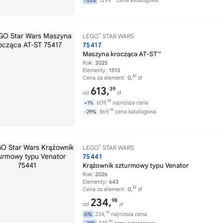
1299,
cena katalogowa
-23%
®
LEGO
STAR WARS
75417
Maszyna krocząca AT-ST™
Rok:
2025
Elementy:
1513
41
Cena za element:
0,
zł
613,
39
od
zł
98
609,
najniższa cena
+1%
99
869,
cena katalogowa
-29%
®
LEGO
STAR WARS
75441
Krążownik szturmowy typu Venator
Rok:
2026
Elementy:
643
37
Cena za element:
0,
zł
234,
98
od
zł
99
234,
najniższa cena
0%
99