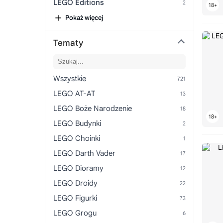
LEGO Editions
LEGO Fast and Furious
Pokaż więcej
LEGO Fortnite
Tematy
LEGO Ghostbusters
LEGO Harry Potter
LEGO Horizon Adventures
Wszystkie
LEGO House
LEGO AT-AT
LEGO Icons
LEGO Boże Narodzenie
LEGO Ideas
LEGO Budynki
LEGO Indiana Jones
LEGO Choinki
LEGO Jurassic World
LEGO Darth Vader
LEGO Lord of the Rings
LEGO Dioramy
LEGO Marvel Avengers
LEGO Droidy
LEGO Marvel
LEGO Figurki
LEGO Minecraft
LEGO Grogu