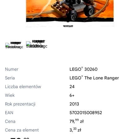
®
Numer
LEGO
30260
®
Seria
LEGO
The Lone Ranger
Liczba elementów
24
Wiek
6+
Rok prezentacji
2013
EAN
5702015008952
99
Cena
79,
zł
33
Cena za element
3,
zł