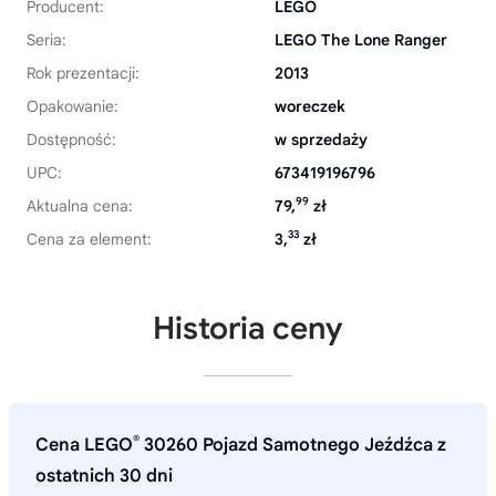
Producent:
LEGO
Seria:
LEGO The Lone Ranger
Rok prezentacji:
2013
Opakowanie:
woreczek
Dostępność:
w sprzedaży
UPC:
673419196796
99
Aktualna cena:
79,
zł
33
Cena za element:
3,
zł
Historia ceny
®
Cena LEGO
30260 Pojazd Samotnego Jeźdźca z
ostatnich 30 dni