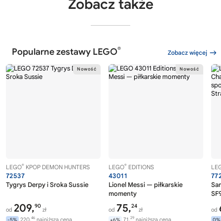
Zobacz także
®
Popularne zestawy LEGO
Zobacz więcej
®
®
LEGO
KPOP DEMON HUNTERS
LEGO
EDITIONS
LE
72537
43011
77
Tygrys Derpy i Sroka Sussie
Lionel Messi — piłkarskie
Sa
momenty
SF9
209,
75,
90
24
od
zł
od
zł
od
46
29
220,
najniższa cena
71,
najniższa cena
-5%
+6%
0%