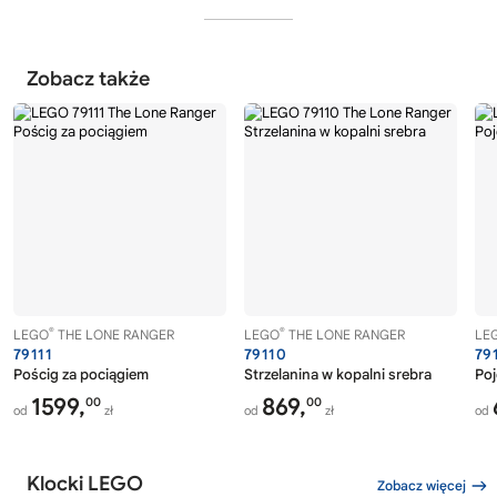
Zobacz także
®
®
LEGO
THE LONE RANGER
LEGO
THE LONE RANGER
LE
79111
79110
79
Pościg za pociągiem
Strzelanina w kopalni srebra
Poj
1599,
869,
00
00
od
zł
od
zł
od
Klocki LEGO
Zobacz więcej