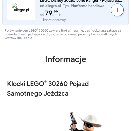
LEGO Disney 30260 Lone Ranger - Pojazd Samotnego Jeźdźca NOWY UNIKAT
od
allegro.pl
Typ:
Platforma handlowa
79,
99
od
zł
+ koszt dostawy
®
Porównanie cen LEGO
30260 zawiera linki afiliacyjne. Jeśli dokonasz zakupu za
pośrednictwem jednego z nich, możemy otrzymać prowizję bez dodatkowych
kosztów dla Ciebie.
Informacje
®
Klocki LEGO
30260 Pojazd
Samotnego Jeźdźca