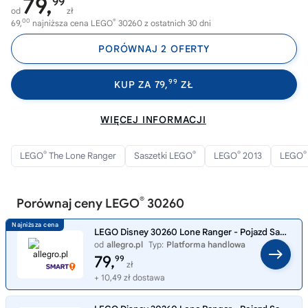
79,
99
od
zł
00
®
69,
najniższa cena LEGO
30260 z ostatnich 30 dni
PORÓWNAJ 2 OFERTY
99
KUP ZA 79,
ZŁ
WIĘCEJ INFORMACJI
®
®
®
®
LEGO
The Lone Ranger
Saszetki LEGO
LEGO
2013
LEGO
®
Porównaj ceny LEGO
30260
LEGO Disney 30260 Lone Ranger - Pojazd Samotnego Jeźdźca NOWY UNIKAT
od
allegro.pl
Typ:
Platforma handlowa
79,
99
zł
+ 10,49 zł dostawa