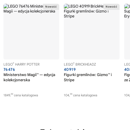
®
®
LEGO
HARRY POTTER
LEGO
BRICKHEADZ
LE
76476
40919
40
Ministerstwo Magii™ — edycja
Figurki gremlinów: Gizmo™ i
Fig
kolekcjonerska
Stripe
ze 
99
99
1849,
cena katalogowa
104,
cena katalogowa
104