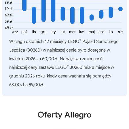
89 zł
79 zł
69 zł
59 zł
49 zł
wrz
paź
lis
gru
sty
lut
mar
kwi
maj
cze
lip
sie
®
W ciągu ostatnich 12 miesięcy
LEGO
Pojazd Samotnego
Jeźdźca (30260)
w najniższej cenie było dostępne w
kwietniu 2026 za 60,00zł. Największa zmienność
®
najniższej ceny zestawu LEGO
30260 miała miejsce w
grudniu 2026 roku, kiedy cena wachała się pomiędzy
63,00zł a 99,00zł.
Oferty Allegro