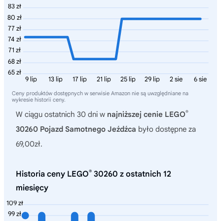
83 zł
80 zł
77 zł
74 zł
71 zł
68 zł
65 zł
9 lip
13 lip
17 lip
21 lip
25 lip
29 lip
2 sie
6 sie
Ceny produktów dostępnych w serwisie Amazon nie są uwzględniane na
wykresie historii ceny.
®
W ciągu ostatnich 30 dni w
najniższej cenie LEGO
30260 Pojazd Samotnego Jeźdźca
było dostępne za
69,00zł.
®
Historia ceny LEGO
30260 z ostatnich 12
miesięcy
109 zł
99 zł