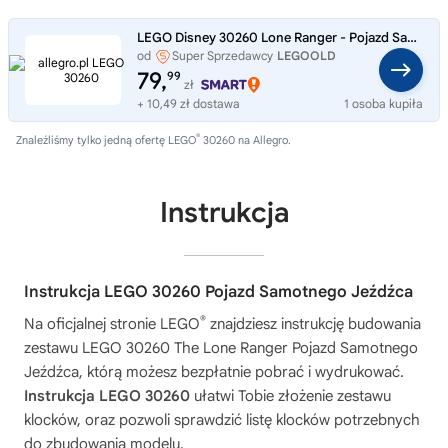
LEGO Disney 30260 Lone Ranger - Pojazd Samotnego Jeźdźca NOWY UNIKAT
od
Super Sprzedawcy
LEGOOLD
79,
99
zł
+ 10,49 zł dostawa
1 osoba kupiła
®
Znaleźliśmy tylko jedną ofertę LEGO
30260 na Allegro.
Instrukcja
Instrukcja LEGO 30260 Pojazd Samotnego Jeźdźca
®
Na oficjalnej stronie LEGO
znajdziesz instrukcję budowania
zestawu
LEGO 30260 The Lone Ranger Pojazd Samotnego
Jeźdźca
, którą możesz bezpłatnie pobrać i wydrukować.
Instrukcja LEGO 30260
ułatwi Tobie złożenie zestawu
klocków, oraz pozwoli sprawdzić listę klocków potrzebnych
do zbudowania modelu.