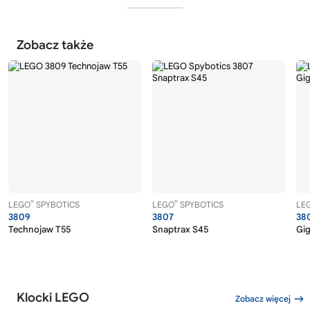
Zobacz także
®
®
LEGO
SPYBOTICS
LEGO
SPYBOTICS
LE
3809
3807
38
Technojaw T55
Snaptrax S45
Gi
Klocki LEGO
Zobacz więcej