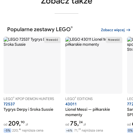
Zobacz także
®
Popularne zestawy LEGO
Zobacz więcej
®
®
LEGO
KPOP DEMON HUNTERS
LEGO
EDITIONS
LE
72537
43011
77
Tygrys Derpy i Sroka Sussie
Lionel Messi — piłkarskie
Sa
momenty
SF9
209,
75,
90
24
od
zł
od
zł
od
46
29
220,
najniższa cena
71,
najniższa cena
-5%
+6%
0%