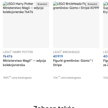
®
®
LEGO
HARRY POTTER
LEGO
BRICKHEADZ
LE
76476
40919
40
Ministerstwo Magii™ — edycja
Figurki gremlinów: Gizmo™ i
Fig
kolekcjonerska
Stripe
ze 
99
99
1849,
cena katalogowa
104,
cena katalogowa
104