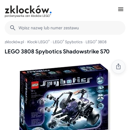
®
porównywarka cen klocków LEGO
Wpisz nazwę lub numer zestawu
®
®
®
zklocków.pl
Klocki LEGO
LEGO
Spybotics
LEGO
3808
LEGO 3808 Spybotics Shadowstrike S70