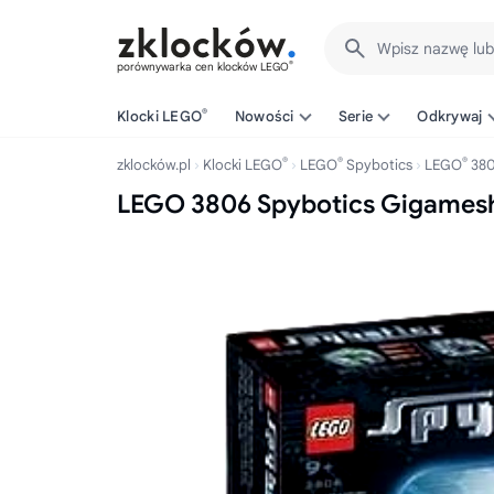
Wpisz nazwę lu
®
porównywarka cen klocków LEGO
®
Klocki LEGO
Nowości
Serie
Odkrywaj
®
®
®
zklocków.pl
Klocki LEGO
LEGO
Spybotics
LEGO
38
LEGO 3806 Spybotics Gigames