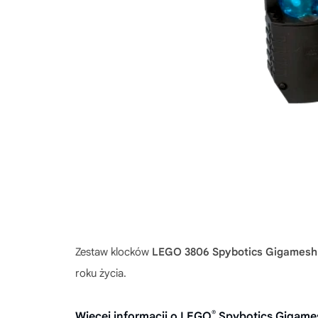
Zestaw klocków
LEGO 3806 Spybotics Gigames
roku życia.
®
Więcej informacji o LEGO
Spybotics Gigame