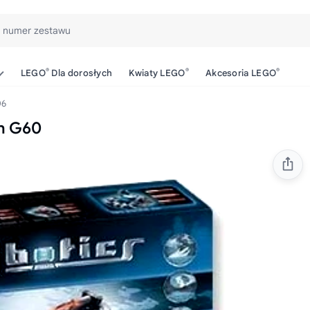
b numer zestawu
®
®
®
LEGO
Dla dorosłych
Kwiaty LEGO
Akcesoria LEGO
06
h G60