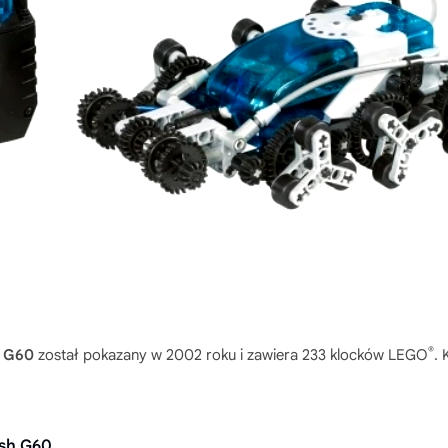
®
h G60
został pokazany w 2002 roku i zawiera 233 klocków LEGO
. 
sh G60