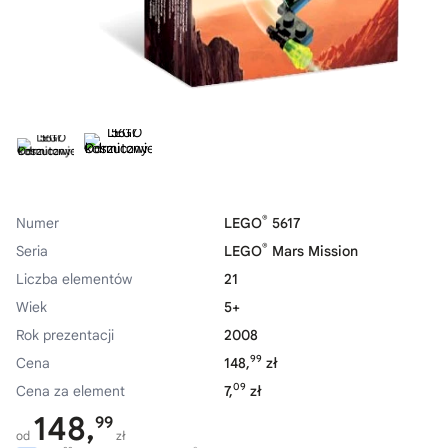
®
Numer
LEGO
5617
®
Seria
LEGO
Mars Mission
Liczba elementów
21
Wiek
5+
Rok prezentacji
2008
99
Cena
148,
zł
09
Cena za element
7,
zł
148,
99
od
zł