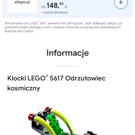
148,
99
od
zł
+ koszt dostawy
®
Porównanie cen LEGO
5617 zawiera linki afiliacyjne. Jeśli dokonasz zakupu za
pośrednictwem jednego z nich, możemy otrzymać prowizję bez dodatkowych
kosztów dla Ciebie.
Informacje
®
Klocki LEGO
5617 Odrzutowiec
kosmiczny