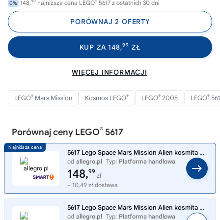
99
®
148,
najniższa cena LEGO
5617 z ostatnich 30 dni
0%
PORÓWNAJ 2 OFERTY
99
KUP ZA 148,
ZŁ
WIĘCEJ INFORMACJI
®
®
®
®
LEGO
Mars Mission
Kosmos LEGO
LEGO
2008
LEGO
561
®
Porównaj ceny LEGO
5617
5617 Lego Space Mars Mission Alien kosmita UFO minifigurka MISB 2008
od
allegro.pl
Typ:
Platforma handlowa
148,
99
zł
+ 10,49 zł dostawa
5617 Lego Space Mars Mission Alien kosmita UFO minifigurka MISB 2008
od
allegro.pl
Typ:
Platforma handlowa