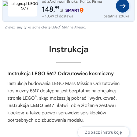
od
zArchiwumBricks
Konto:
Firma
148,
99
zł
+ 10,49 zł dostawa
ostatnia sztuka
®
Znaleźliśmy tylko jedną ofertę LEGO
5617 na Allegro.
Instrukcja
Instrukcja LEGO 5617 Odrzutowiec kosmiczny
Instrukcja budowania
LEGO Mars Mission Odrzutowiec
kosmiczny 5617
dostępna jest bezpłatnie na oficjalnej
®
stronie LEGO
, skąd możesz ją pobrać i wydrukować.
Instrukcja LEGO 5617
ułatwi Tobie złożenie zestawu
klocków, a także pozwoli sprawdzić spis klocków
potrzebnych do zbudowania modelu.
Zobacz instrukcję