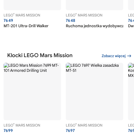
®
®
LEGO
MARS MISSION
LEGO
MARS MISSION
LE
7649
7648
76
MT-201 Ultra-Drill Walker
Ruchoma jednostka wydobywcza MT-
Dw
Klocki LEGO Mars Mission
Zobacz więcej
®
®
LEGO
MARS MISSION
LEGO
MARS MISSION
LE
7699
7697
76