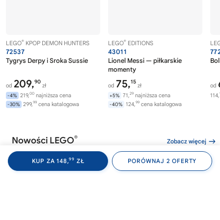
®
®
LEGO
KPOP DEMON HUNTERS
LEGO
EDITIONS
LE
72537
43011
77
Tygrys Derpy i Sroka Sussie
Lionel Messi — piłkarskie
Bol
momenty
209,
75,
90
15
od
zł
od
zł
od
00
29
219,
najniższa cena
71,
najniższa cena
114,
-4%
+5%
99
99
299,
cena katalogowa
124,
cena katalogowa
-30%
-40%
®
Nowości LEGO
Zobacz więcej
99
KUP ZA 148,
ZŁ
PORÓWNAJ 2 OFERTY