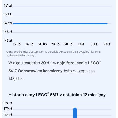
151 zł
150 zł
149 zł
148 zł
147 zł
12 lip
16 lip
20 lip
24 lip
28 lip
1 sie
5 sie
9 sie
Ceny produktów dostępnych w serwisie Amazon nie są uwzględniane na
wykresie historii ceny.
®
W ciągu ostatnich 30 dni w
najniższej cenie LEGO
5617 Odrzutowiec kosmiczny
było dostępne za
148,99zł.
®
Historia ceny LEGO
5617 z ostatnich 12 miesięcy
194 zł
179 zł
164 zł