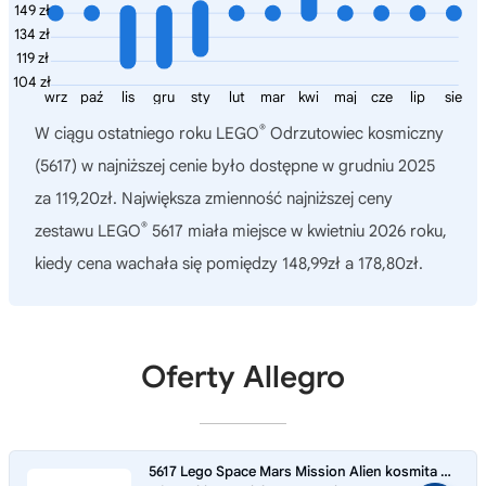
149 zł
134 zł
119 zł
104 zł
wrz
paź
lis
gru
sty
lut
mar
kwi
maj
cze
lip
sie
®
W ciągu ostatniego roku
LEGO
Odrzutowiec kosmiczny
(5617)
w najniższej cenie było dostępne w grudniu 2025
za 119,20zł. Największa zmienność najniższej ceny
®
zestawu LEGO
5617 miała miejsce w kwietniu 2026 roku,
kiedy cena wachała się pomiędzy 148,99zł a 178,80zł.
Oferty Allegro
5617 Lego Space Mars Mission Alien kosmita UFO minifigurka MISB 2008