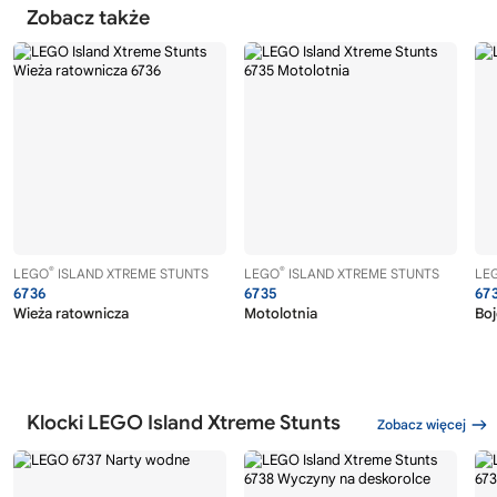
Zobacz także
®
®
LEGO
ISLAND XTREME STUNTS
LEGO
ISLAND XTREME STUNTS
LE
6736
6735
67
Wieża ratownicza
Motolotnia
Boj
Klocki LEGO Island Xtreme Stunts
Zobacz więcej