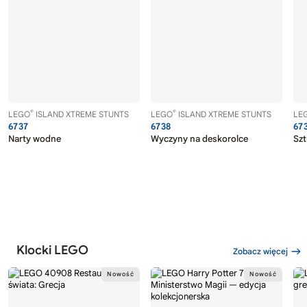
®
®
LEGO
ISLAND XTREME STUNTS
LEGO
ISLAND XTREME STUNTS
LE
6737
6738
67
Narty wodne
Wyczyny na deskorolce
Szt
Klocki LEGO
Zobacz więcej