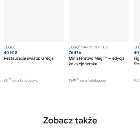
®
®
LEGO
LEGO
HARRY POTTER
LE
40908
76476
40
Restauracje świata: Grecja
Ministerstwo Magii™ — edycja
Fig
kolekcjonerska
Str
99
99
81,
cena katalogowa
1849,
cena katalogowa
104
Zobacz także