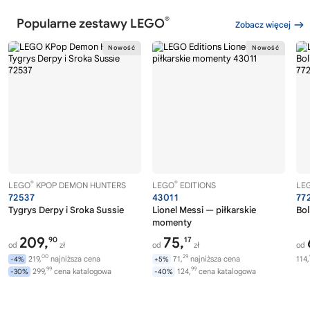
®
Popularne zestawy LEGO
Zobacz więcej
®
®
LEGO
KPOP DEMON HUNTERS
LEGO
EDITIONS
LE
72537
43011
77
Tygrys Derpy i Sroka Sussie
Lionel Messi — piłkarskie
Bol
momenty
209,
75,
90
17
od
zł
od
zł
od
00
29
219,
najniższa cena
71,
najniższa cena
114,
-4%
+5%
99
99
299,
cena katalogowa
124,
cena katalogowa
-30%
-40%