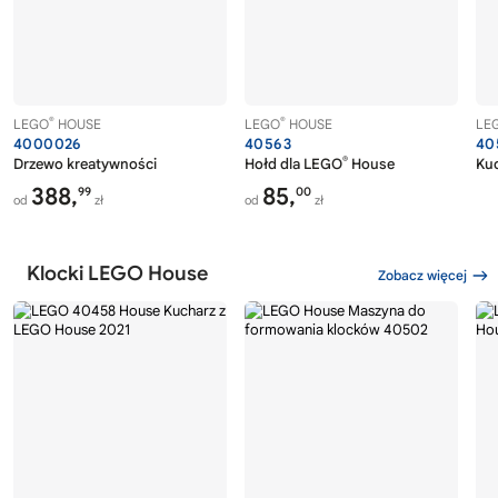
®
®
LEGO
HOUSE
LEGO
HOUSE
LE
4000026
40563
40
®
Drzewo kreatywności
Hołd dla LEGO
House
Ku
388,
85,
99
00
od
zł
od
zł
Klocki LEGO House
Zobacz więcej