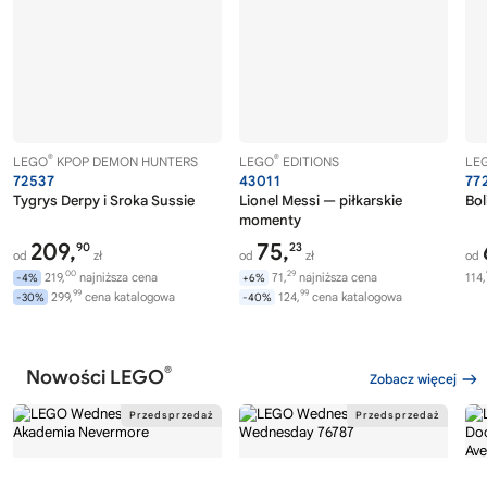
®
®
LEGO
KPOP DEMON HUNTERS
LEGO
EDITIONS
LE
72537
43011
77
Tygrys Derpy i Sroka Sussie
Lionel Messi — piłkarskie
Bol
momenty
209,
75,
90
23
od
zł
od
zł
od
00
29
219,
najniższa cena
71,
najniższa cena
114,
-4%
+6%
99
99
299,
cena katalogowa
124,
cena katalogowa
-30%
-40%
®
Nowości LEGO
Zobacz więcej