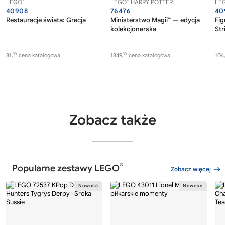
®
®
LEGO
LEGO
HARRY POTTER
LE
40908
76476
40
Restauracje świata: Grecja
Ministerstwo Magii™ — edycja
Fig
kolekcjonerska
Str
99
99
81,
cena katalogowa
1849,
cena katalogowa
104
Zobacz także
®
Popularne zestawy LEGO
Zobacz więcej