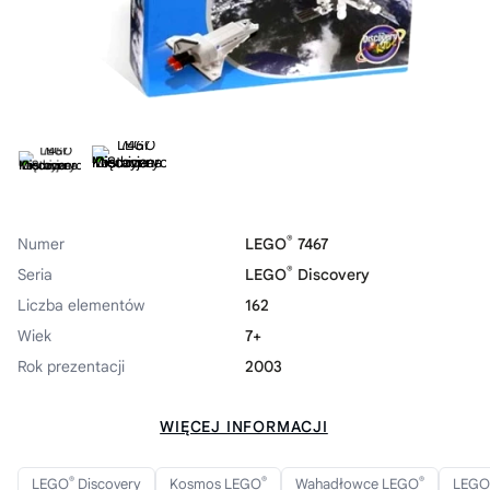
®
Numer
LEGO
7467
®
Seria
LEGO
Discovery
Liczba elementów
162
Wiek
7+
Rok prezentacji
2003
WIĘCEJ INFORMACJI
®
®
®
LEGO
Discovery
Kosmos LEGO
Wahadłowce LEGO
LEGO