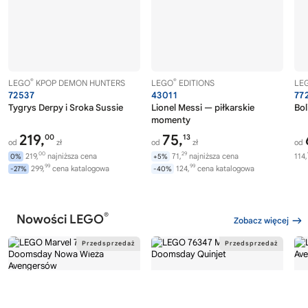
®
®
LEGO
KPOP DEMON HUNTERS
LEGO
EDITIONS
LE
72537
43011
77
Tygrys Derpy i Sroka Sussie
Lionel Messi — piłkarskie
Bol
momenty
219,
75,
00
13
od
zł
od
zł
od
00
29
219,
najniższa cena
71,
najniższa cena
114,
0%
+5%
99
99
299,
cena katalogowa
124,
cena katalogowa
-27%
-40%
®
Nowości LEGO
Zobacz więcej