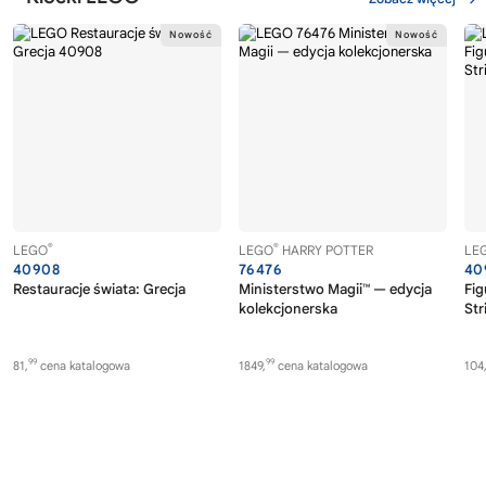
®
®
LEGO
LEGO
HARRY POTTER
LE
40908
76476
40
Restauracje świata: Grecja
Ministerstwo Magii™ — edycja
Fig
kolekcjonerska
Str
99
99
81,
cena katalogowa
1849,
cena katalogowa
104