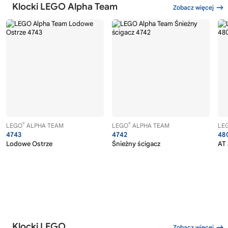
Klocki LEGO Alpha Team
Zobacz więcej
®
®
LEGO
ALPHA TEAM
LEGO
ALPHA TEAM
LE
4743
4742
48
Lodowe Ostrze
Śnieżny ścigacz
AT 
Klocki LEGO
Zobacz więcej