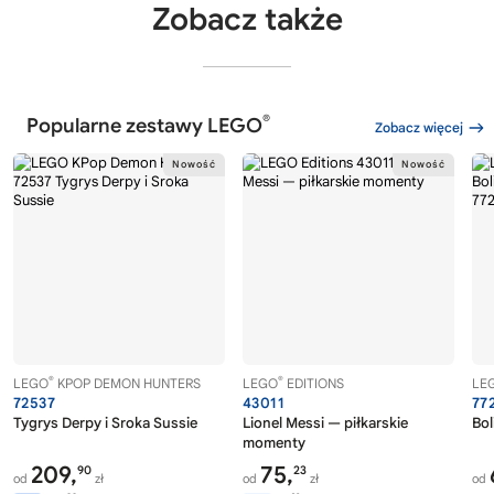
Zobacz także
®
Popularne zestawy LEGO
Zobacz więcej
®
®
LEGO
KPOP DEMON HUNTERS
LEGO
EDITIONS
LE
72537
43011
77
Tygrys Derpy i Sroka Sussie
Lionel Messi — piłkarskie
Bol
momenty
209,
75,
90
23
od
zł
od
zł
od