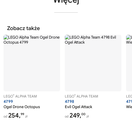
Zobacz także
®
®
LEGO
ALPHA TEAM
LEGO
ALPHA TEAM
LE
4799
4798
47
Ogel Drone Octopus
Evil Ogel Attack
Wie
254,
249,
99
00
od
zł
od
zł