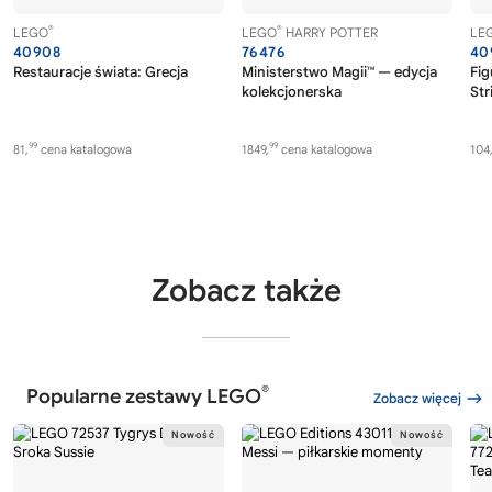
®
®
LEGO
LEGO
HARRY POTTER
LE
40908
76476
40
Restauracje świata: Grecja
Ministerstwo Magii™ — edycja
Fig
kolekcjonerska
Str
99
99
81,
cena katalogowa
1849,
cena katalogowa
104
Zobacz także
®
Popularne zestawy LEGO
Zobacz więcej