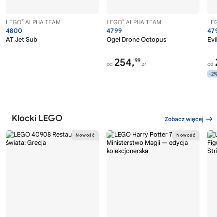
®
®
LEGO
ALPHA TEAM
LEGO
ALPHA TEAM
LE
4800
4799
47
AT Jet Sub
Ogel Drone Octopus
Evi
254,
99
od
zł
od
-2
Klocki LEGO
Zobacz więcej