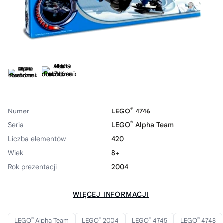
®
Numer
LEGO
4746
®
Seria
LEGO
Alpha Team
Liczba elementów
420
Wiek
8+
Rok prezentacji
2004
WIĘCEJ INFORMACJI
®
®
®
®
LEGO
Alpha Team
LEGO
2004
LEGO
4745
LEGO
4748