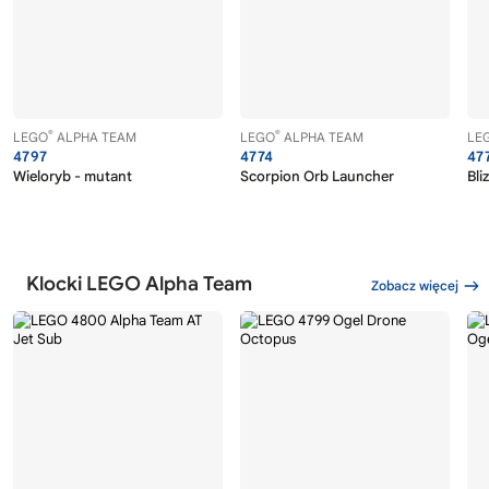
®
®
LEGO
ALPHA TEAM
LEGO
ALPHA TEAM
LE
4797
4774
47
Wieloryb - mutant
Scorpion Orb Launcher
Bli
Klocki LEGO Alpha Team
Zobacz więcej