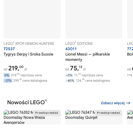
®
®
LEGO
KPOP DEMON HUNTERS
LEGO
EDITIONS
LE
72537
43011
77
Tygrys Derpy i Sroka Sussie
Lionel Messi — piłkarskie
Bol
momenty
219,
75,
00
13
od
zł
od
zł
od
00
29
219,
najniższa cena
71,
najniższa cena
114,
0%
+5%
99
99
299,
cena katalogowa
124,
cena katalogowa
-27%
-40%
®
Nowości LEGO
Zobacz więcej