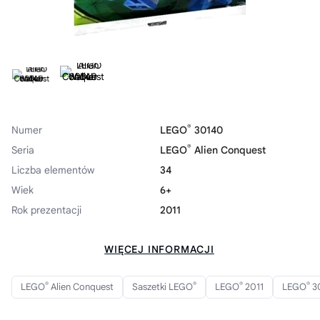
®
Numer
LEGO
30140
®
Seria
LEGO
Alien Conquest
Liczba elementów
34
Wiek
6+
Rok prezentacji
2011
WIĘCEJ INFORMACJI
®
®
®
®
LEGO
Alien Conquest
Saszetki LEGO
LEGO
2011
LEGO
3