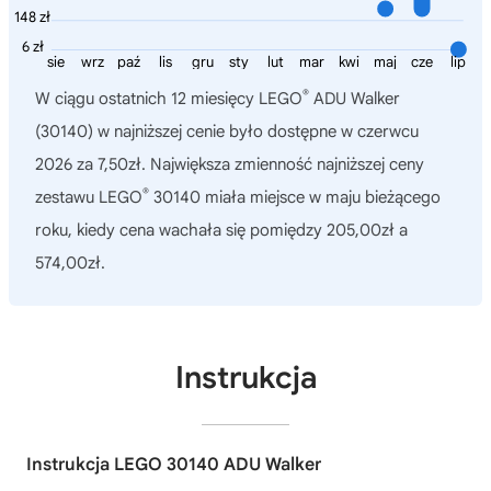
148 zł
6 zł
sie
wrz
paź
lis
gru
sty
lut
mar
kwi
maj
cze
lip
®
W ciągu ostatnich 12 miesięcy
LEGO
ADU Walker
(30140)
w najniższej cenie było dostępne w czerwcu
2026 za 7,50zł. Największa zmienność najniższej ceny
®
zestawu LEGO
30140 miała miejsce w maju bieżącego
roku, kiedy cena wachała się pomiędzy 205,00zł a
574,00zł.
Instrukcja
Instrukcja LEGO 30140 ADU Walker