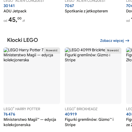
LEGO
ALIEN CONQUEST
LEGO
ALIEN CONQUEST
LE
30141
7067
70
ADU Jetpack
Spotkanie z jetkopterem
Do
45,
00
od
zł
od
Klocki LEGO
Zobacz więcej
®
®
LEGO
HARRY POTTER
LEGO
BRICKHEADZ
LE
76476
40919
40
Ministerstwo Magii™ — edycja
Figurki gremlinów: Gizmo™ i
Fig
kolekcjonerska
Stripe
ze 