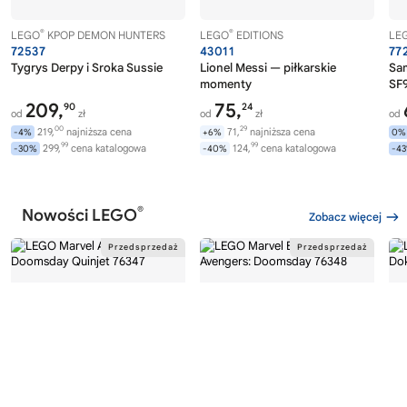
®
®
LEGO
KPOP DEMON HUNTERS
LEGO
EDITIONS
LE
72537
43011
77
Tygrys Derpy i Sroka Sussie
Lionel Messi — piłkarskie
Sa
momenty
SF9
209,
75,
90
24
od
zł
od
zł
od
00
29
219,
najniższa cena
71,
najniższa cena
-4%
+6%
0%
99
99
299,
cena katalogowa
124,
cena katalogowa
-30%
-40%
-4
®
Nowości LEGO
Zobacz więcej