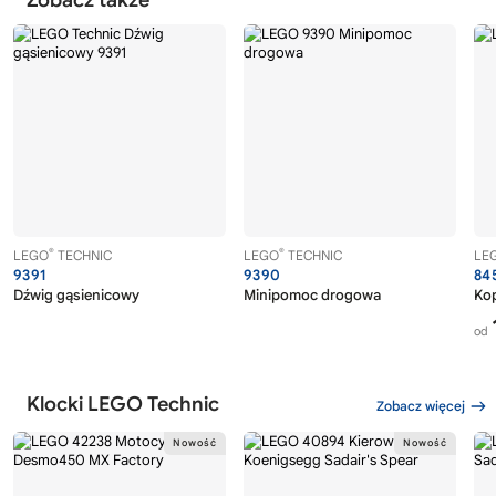
Zobacz także
®
®
LEGO
TECHNIC
LEGO
TECHNIC
LE
9391
9390
84
Dźwig gąsienicowy
Minipomoc drogowa
Ko
od
Klocki LEGO Technic
Zobacz więcej