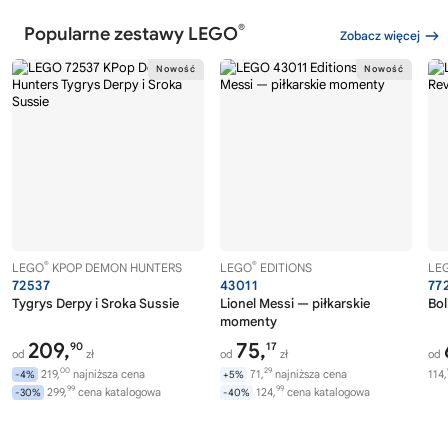
®
Popularne zestawy LEGO
Zobacz więcej
®
®
LEGO
KPOP DEMON HUNTERS
LEGO
EDITIONS
LE
72537
43011
77
Tygrys Derpy i Sroka Sussie
Lionel Messi — piłkarskie
Bol
momenty
209,
75,
90
17
od
zł
od
zł
od
00
29
219,
najniższa cena
71,
najniższa cena
114,
-4%
+5%
99
99
299,
cena katalogowa
124,
cena katalogowa
-30%
-40%