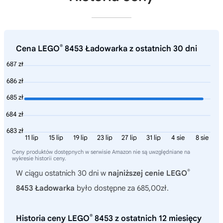
®
Cena LEGO
8453 Ładowarka z ostatnich 30 dni
687 zł
686 zł
685 zł
684 zł
683 zł
11 lip
15 lip
19 lip
23 lip
27 lip
31 lip
4 sie
8 sie
Ceny produktów dostępnych w serwisie Amazon nie są uwzględniane na
wykresie historii ceny.
®
W ciągu ostatnich 30 dni w
najniższej cenie LEGO
8453 Ładowarka
było dostępne za 685,00zł.
®
Historia ceny LEGO
8453 z ostatnich 12 miesięcy