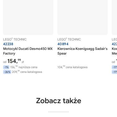
®
®
LEGO
TECHNIC
LEGO
TECHNIC
LE
42238
40894
42
Motocykl Ducati Desmo450 MX
Kierownica Koenigsegg Sadair's
Koe
Factory
Spear
Me
154,
99
od
zł
od
90
99
156,
najniższa cena
104,
cena katalogowa
-1%
-1
99
209,
cena katalogowa
-26%
-1
Zobacz także