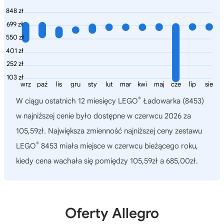
848 zł
699 zł
550 zł
401 zł
252 zł
103 zł
wrz
paź
lis
gru
sty
lut
mar
kwi
maj
cze
lip
sie
®
W ciągu ostatnich 12 miesięcy
LEGO
Ładowarka (8453)
w najniższej cenie było dostępne w czerwcu 2026 za
105,59zł. Największa zmienność najniższej ceny zestawu
®
LEGO
8453 miała miejsce w czerwcu bieżącego roku,
kiedy cena wachała się pomiędzy 105,59zł a 685,00zł.
Oferty Allegro