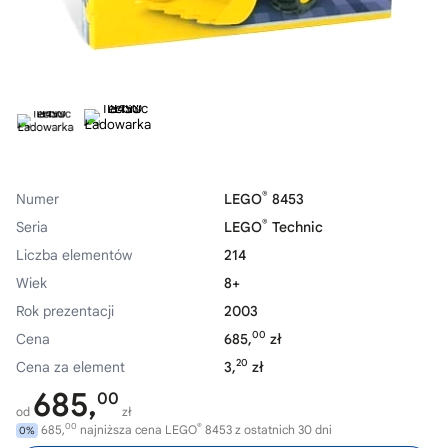
®
Numer
LEGO
8453
®
Seria
LEGO
Technic
Liczba elementów
214
Wiek
8+
Rok prezentacji
2003
00
Cena
685,
zł
20
Cena za element
3,
zł
685,
00
od
zł
00
®
685,
najniższa cena LEGO
8453 z ostatnich 30 dni
0%