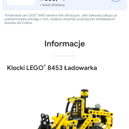
+ koszt dostawy
®
Porównanie cen LEGO
8453 zawiera linki afiliacyjne. Jeśli dokonasz zakupu za
pośrednictwem jednego z nich, możemy otrzymać prowizję bez dodatkowych
kosztów dla Ciebie.
Informacje
®
Klocki LEGO
8453 Ładowarka