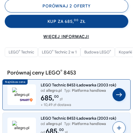
PORÓWNAJ 2 OFERTY
00
KUP ZA 685,
ZŁ
WIĘCEJ INFORMACJI
®
®
®
LEGO
Technic
LEGO
Technic 2 w 1
Budowa LEGO
Koparki
®
Porównaj ceny LEGO
8453
LEGO Technic 8453 Ładowarka (2003 rok)
od
allegro.pl
Typ:
Platforma handlowa
685,
00
zł
+ 10,49 zł dostawa
LEGO Technic 8453 Ładowarka (2003 rok)
od
allegro.pl
Typ:
Platforma handlowa
685,
00
od
zł