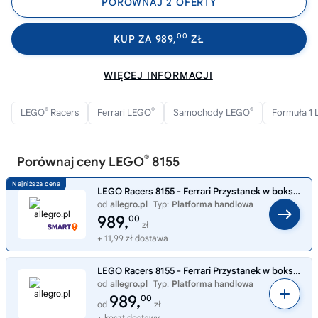
PORÓWNAJ 2 OFERTY
00
KUP ZA 989,
ZŁ
WIĘCEJ INFORMACJI
®
®
®
LEGO
Racers
Ferrari LEGO
Samochody LEGO
Formuła 1
®
Porównaj ceny LEGO
8155
LEGO Racers 8155 - Ferrari Przystanek w boksach
od
allegro.pl
Typ:
Platforma handlowa
989,
00
zł
+ 11,99 zł dostawa
LEGO Racers 8155 - Ferrari Przystanek w boksach
od
allegro.pl
Typ:
Platforma handlowa
989,
00
od
zł
+ koszt dostawy