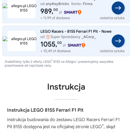
od
anyKeyBricks
Konto:
Firma
989,
00
zł
+ 11,99 zł dostawa
ostatnia sztuka
LEGO Racers - 8155 Ferrari F1 Pit - Nowe
od
Super Sprzedawcy
_ACorp_
1055,
00
zł
+ 10,49 zł dostawa
ostatnia sztuka
®
Znaleźliśmy tylko 2 oferty LEGO
8155 na Allegro i prezentujemy wszystkie,
posortowane od najniższej ceny.
Instrukcja
Instrukcja LEGO 8155 Ferrari F1 Pit
Instrukcja budowania do zestawu
LEGO Racers Ferrari F1
®
Pit 8155
dostępna jest na oficjalnej stronie LEGO
, skąd