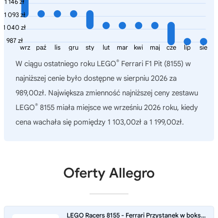
1 146 zł
1 093 zł
1 040 zł
987 zł
wrz
paź
lis
gru
sty
lut
mar
kwi
maj
cze
lip
sie
®
W ciągu ostatniego roku
LEGO
Ferrari F1 Pit (8155)
w
najniższej cenie było dostępne w sierpniu 2026 za
989,00zł. Największa zmienność najniższej ceny zestawu
®
LEGO
8155 miała miejsce we wrześniu 2026 roku, kiedy
cena wachała się pomiędzy 1 103,00zł a 1 199,00zł.
Oferty Allegro
LEGO Racers 8155 - Ferrari Przystanek w boksach