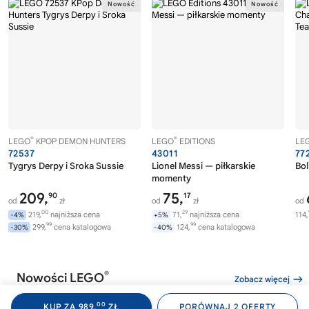
®
®
LEGO
KPOP DEMON HUNTERS
LEGO
EDITIONS
LE
72537
43011
77
Tygrys Derpy i Sroka Sussie
Lionel Messi — piłkarskie
Bol
momenty
209,
75,
90
17
od
zł
od
zł
od
00
29
219,
najniższa cena
71,
najniższa cena
114,
-4%
+5%
99
99
299,
cena katalogowa
124,
cena katalogowa
-30%
-40%
®
Nowości LEGO
Zobacz więcej
00
KUP ZA 989,
ZŁ
PORÓWNAJ 2 OFERTY