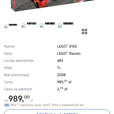
®
Numer
LEGO
8155
®
Seria
LEGO
Racers
Liczba elementów
482
Wiek
7+
Rok prezentacji
2008
00
Cena
989,
zł
05
Cena za element
2,
zł
989,
00
od
zł
00
®
989,
najniższa cena LEGO
8155 z ostatnich 30 dni
0%