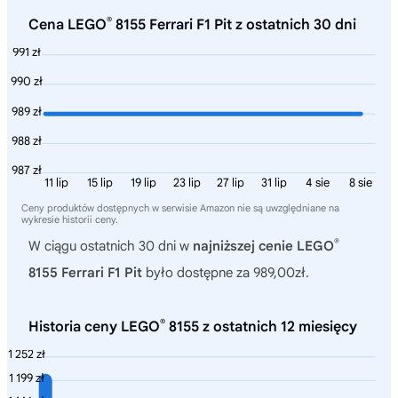
®
Cena LEGO
8155 Ferrari F1 Pit z ostatnich 30 dni
991 zł
990 zł
989 zł
988 zł
987 zł
11 lip
15 lip
19 lip
23 lip
27 lip
31 lip
4 sie
8 sie
Ceny produktów dostępnych w serwisie Amazon nie są uwzględniane na
wykresie historii ceny.
®
W ciągu ostatnich 30 dni w
najniższej cenie LEGO
8155 Ferrari F1 Pit
było dostępne za 989,00zł.
®
Historia ceny LEGO
8155 z ostatnich 12 miesięcy
1 252 zł
1 199 zł