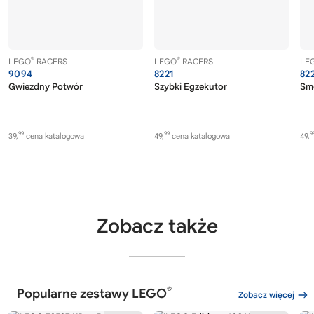
®
®
LEGO
RACERS
LEGO
RACERS
LE
9094
8221
82
Gwiezdny Potwór
Szybki Egzekutor
Sm
99
99
9
39,
cena katalogowa
49,
cena katalogowa
49,
Zobacz także
®
Popularne zestawy LEGO
Zobacz więcej