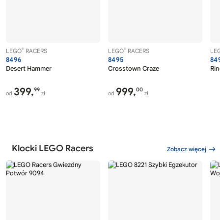
®
®
LEGO
RACERS
LEGO
RACERS
LE
8496
8495
84
Desert Hammer
Crosstown Craze
Rin
399,
999,
99
00
od
zł
od
zł
Klocki LEGO Racers
Zobacz więcej