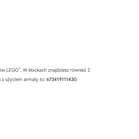
®
cków LEGO
. W klockach znajdziesz również 2
 z użyciem armaty to:
673419111430
.