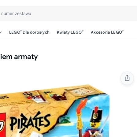
b numer zestawu
®
®
®
LEGO
Dla dorosłych
Kwiaty LEGO
Akcesoria LEGO
ciem armaty