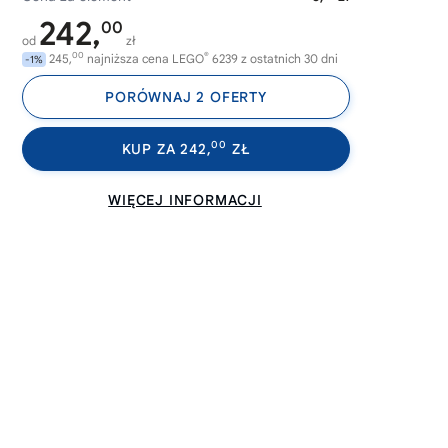
242,
00
od
zł
00
®
245,
najniższa cena LEGO
6239 z ostatnich 30 dni
-1%
PORÓWNAJ 2 OFERTY
00
KUP ZA 242,
ZŁ
WIĘCEJ INFORMACJI