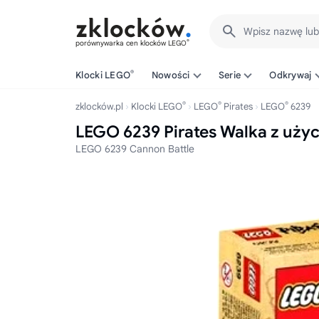
Wpisz nazwę lu
®
porównywarka cen klocków LEGO
®
Klocki LEGO
Nowości
Serie
Odkrywaj
®
®
®
zklocków.pl
Klocki LEGO
LEGO
Pirates
LEGO
6239
LEGO 6239 Pirates Walka z uży
LEGO 6239 Cannon Battle