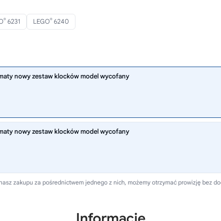
®
®
O
6231
LEGO
6240
armaty nowy zestaw klocków model wycofany
armaty nowy zestaw klocków model wycofany
dokonasz zakupu za pośrednictwem jednego z nich, możemy otrzymać prowizję bez d
Informacje