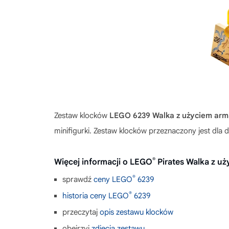
Zestaw klocków
LEGO 6239 Walka z użyciem arm
minifigurki. Zestaw klocków przeznaczony jest dla
®
Więcej informacji o LEGO
Pirates Walka z u
®
sprawdź
ceny LEGO
6239
®
historia ceny LEGO
6239
przeczytaj
opis zestawu klocków
obejrzyj
zdjęcia zestawu