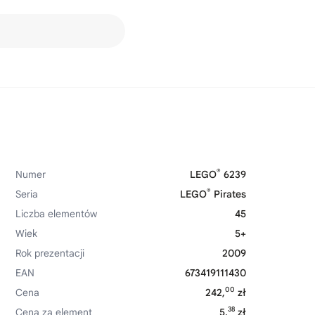
®
Numer
LEGO
6239
®
Seria
LEGO
Pirates
Liczba elementów
45
Wiek
5+
Rok prezentacji
2009
EAN
673419111430
00
Cena
242,
zł
38
Cena za element
5,
zł