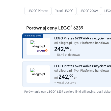
®
®
®
LEGO
Pirates
Piraci LEGO
LEGO
2009
LEG
®
Porównaj ceny LEGO
6239
LEGO Pirates 6239 Walka z użyciem 
od
allegro.pl
Typ:
Platforma handlowa
242,
00
zł
+ 10,49 zł dostawa
LEGO Pirates 6239 Walka z użyciem 
od
allegro.pl
Typ:
Platforma handlowa
242,
00
od
zł
+ koszt dostawy
®
Porównanie cen LEGO
6239 zawiera linki afiliacyjne. Jeśli 