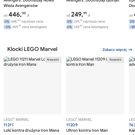
Avengers: Doomsday Nowa
Avengers: Doomsday Quinjet
Epi
Wieża Avengersów
Do
446,
249,
00
99
od
zł
od
zł
od
00
99
448,
najniższa cena
249,
najniższa cena
0%
0%
0%
99
99
469,
cena katalogowa
249,
cena katalogowa
-5%
0%
-3
Klocki LEGO Marvel
Zobacz więcej
®
®
LEGO
MARVEL
LEGO
MARVEL
LE
11211
11209
76
Loki kontra drużyna Iron Mana
Ultron kontra Iron Man
Ka