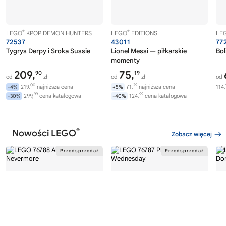
®
®
LEGO
KPOP DEMON HUNTERS
LEGO
EDITIONS
LE
72537
43011
77
Tygrys Derpy i Sroka Sussie
Lionel Messi — piłkarskie
Bol
momenty
209,
75,
90
19
od
zł
od
zł
od
00
29
219,
najniższa cena
71,
najniższa cena
114,
-4%
+5%
99
99
299,
cena katalogowa
124,
cena katalogowa
-30%
-40%
®
Nowości LEGO
Zobacz więcej