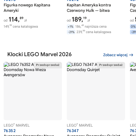
Figurka nowego Kapitana
Kapitan Ameryka kontra
Fig
Ameryki
Czerwony Hulk — bitwa
Cz
114,
189,
89
19
od
zł
od
zł
od
99
49
149,
cena katalogowa
186,
najniższa cena
+1%
0%
99
239,
cena katalogowa
-21%
-2
Klocki LEGO Marvel 2026
Zobacz więcej
®
®
LEGO
MARVEL
LEGO
MARVEL
LE
76352
76347
76