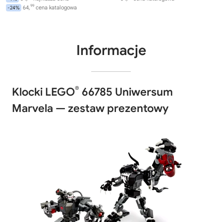
99
64,
cena katalogowa
-24%
Informacje
®
Klocki LEGO
66785 Uniwersum
Marvela — zestaw prezentowy