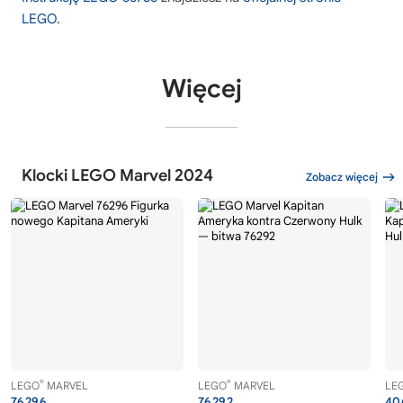
LEGO
.
Więcej
Klocki LEGO Marvel 2024
Zobacz więcej
®
®
LEGO
MARVEL
LEGO
MARVEL
LE
76296
76292
40