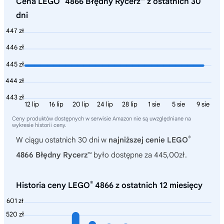
Cena LEGO
4866 Błędny Rycerz™ z ostatnich 30
dni
447 zł
446 zł
445 zł
444 zł
443 zł
12 lip
16 lip
20 lip
24 lip
28 lip
1 sie
5 sie
9 sie
Ceny produktów dostępnych w serwisie Amazon nie są uwzględniane na
wykresie historii ceny.
®
W ciągu ostatnich 30 dni w
najniższej cenie LEGO
4866 Błędny Rycerz™
było dostępne za 445,00zł.
®
Historia ceny LEGO
4866 z ostatnich 12 miesięcy
601 zł
520 zł