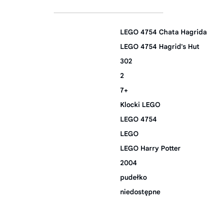
LEGO 4754 Chata Hagrida
LEGO 4754 Hagrid's Hut
302
2
7+
Klocki LEGO
LEGO 4754
LEGO
LEGO Harry Potter
2004
pudełko
niedostępne