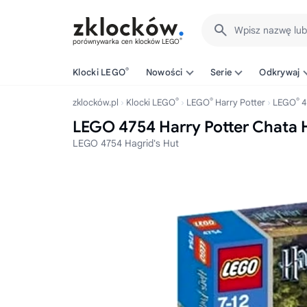
Wpisz nazwę lu
®
porównywarka cen klocków LEGO
®
Klocki LEGO
Nowości
Serie
Odkrywaj
®
®
®
zklocków.pl
Klocki LEGO
LEGO
Harry Potter
LEGO
4
LEGO 4754 Harry Potter Chata 
LEGO 4754 Hagrid's Hut