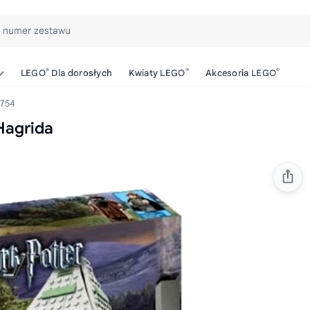
b numer zestawu
®
®
®
LEGO
Dla dorosłych
Kwiaty LEGO
Akcesoria LEGO
754
Hagrida