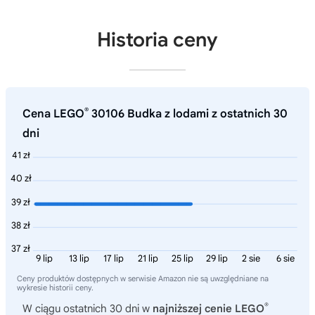
Historia ceny
®
Cena LEGO
30106 Budka z lodami z ostatnich 30
dni
41 zł
40 zł
39 zł
38 zł
37 zł
9 lip
13 lip
17 lip
21 lip
25 lip
29 lip
2 sie
6 sie
Ceny produktów dostępnych w serwisie Amazon nie są uwzględniane na
wykresie historii ceny.
®
W ciągu ostatnich 30 dni w
najniższej cenie LEGO