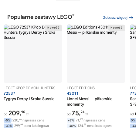
®
Popularne zestawy LEGO
Zobacz więcej
®
®
LEGO
KPOP DEMON HUNTERS
LEGO
EDITIONS
LE
72537
43011
77
Tygrys Derpy i Sroka Sussie
Lionel Messi — piłkarskie
Sa
momenty
SF9
209,
75,
90
24
od
zł
od
zł
od
46
29
220,
najniższa cena
71,
najniższa cena
-5%
+6%
0%
99
99
299,
cena katalogowa
124,
cena katalogowa
-30%
-40%
-4