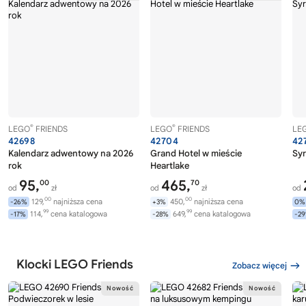
®
®
LEGO
FRIENDS
LEGO
FRIENDS
LE
42698
42704
42
Kalendarz adwentowy na 2026
Grand Hotel w mieście
Syr
rok
Heartlake
95,
465,
00
70
od
zł
od
zł
od
00
00
129,
najniższa cena
450,
najniższa cena
-26%
+3%
0%
99
99
114,
cena katalogowa
649,
cena katalogowa
-17%
-28%
-2
Klocki LEGO Friends
Zobacz więcej