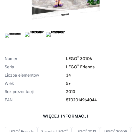
®
Numer
LEGO
30106
®
Seria
LEGO
Friends
Liczba elementów
34
Wiek
5+
Rok prezentacji
2013
EAN
5702014964044
WIĘCEJ INFORMACJI
®
®
®
®
LEGO
Friends
Saszetki LEGO
LEGO
2013
LEGO
30105