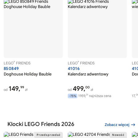
®
®
LEGO
FRIENDS
LEGO
FRIENDS
LE
850849
41016
41
Doghouse Holiday Bauble
Kalendarz adwentowy
Do
149,
499,
99
00
od
zł
od
zł
31
0
1959,
najniższa cena
17,
-75%
Klocki LEGO Friends 2026
Zobacz więcej