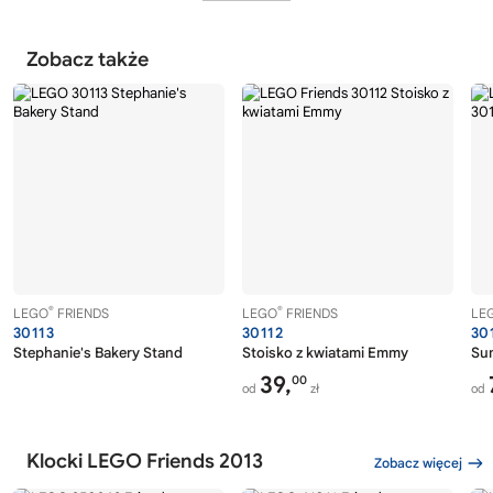
Zobacz także
®
®
LEGO
FRIENDS
LEGO
FRIENDS
LE
30113
30112
30
Stephanie's Bakery Stand
Stoisko z kwiatami Emmy
Su
39,
00
od
zł
od
Klocki LEGO Friends 2013
Zobacz więcej