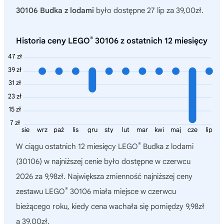
30106 Budka z lodami
było dostępne 27 lip za 39,00zł.
®
Historia ceny LEGO
30106 z ostatnich 12 miesięcy
47 zł
39 zł
31 zł
23 zł
15 zł
7 zł
sie
wrz
paź
lis
gru
sty
lut
mar
kwi
maj
cze
lip
®
W ciągu ostatnich 12 miesięcy
LEGO
Budka z lodami
(30106)
w najniższej cenie było dostępne w czerwcu
2026 za 9,98zł. Największa zmienność najniższej ceny
®
zestawu LEGO
30106 miała miejsce w czerwcu
bieżącego roku, kiedy cena wachała się pomiędzy 9,98zł
a 39,00zł.