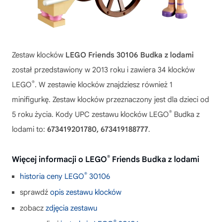
Zestaw klocków
LEGO Friends 30106 Budka z lodami
został przedstawiony w 2013 roku i zawiera 34 klocków
®
LEGO
. W zestawie klocków znajdziesz również 1
minifigurkę. Zestaw klocków przeznaczony jest dla dzieci od
®
5 roku życia. Kody UPC zestawu klocków LEGO
Budka z
lodami to:
673419201780, 673419188777
.
®
Więcej informacji o LEGO
Friends Budka z lodami
®
historia ceny LEGO
30106
sprawdź
opis zestawu klocków
zobacz
zdjęcia zestawu
®