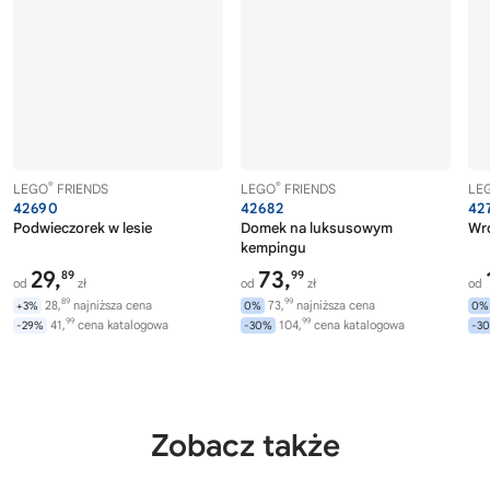
®
®
LEGO
FRIENDS
LEGO
FRIENDS
LE
42690
42682
42
Podwieczorek w lesie
Domek na luksusowym
Wró
kempingu
29,
73,
89
99
od
zł
od
zł
od
89
99
28,
najniższa cena
73,
najniższa cena
+3%
0%
0%
99
99
41,
cena katalogowa
104,
cena katalogowa
-29%
-30%
-3
Zobacz także