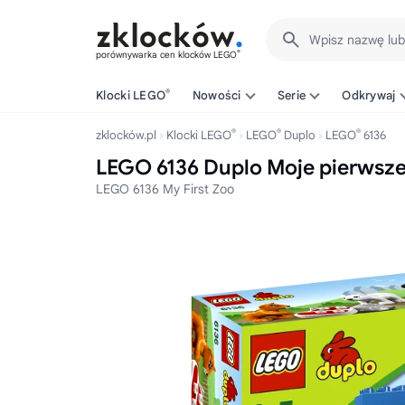
Wpisz nazwę lu
®
porównywarka cen klocków LEGO
®
Klocki LEGO
Nowości
Serie
Odkrywaj
®
®
®
zklocków.pl
Klocki LEGO
LEGO
Duplo
LEGO
6136
LEGO 6136 Duplo Moje pierwsze
LEGO 6136 My First Zoo