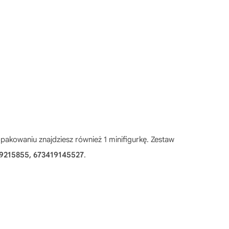
opakowaniu znajdziesz również 1 minifigurkę. Zestaw
9215855, 673419145527
.