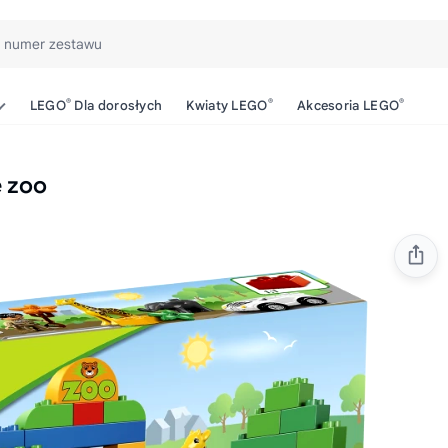
b numer zestawu
®
®
®
LEGO
Dla dorosłych
Kwiaty LEGO
Akcesoria LEGO
 zoo