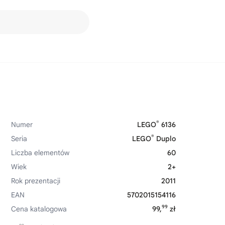
®
Numer
LEGO
6136
®
Seria
LEGO
Duplo
Liczba elementów
60
Wiek
2+
Rok prezentacji
2011
EAN
5702015154116
99
Cena katalogowa
99,
zł