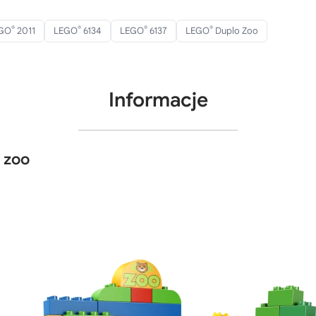
®
®
®
®
GO
2011
LEGO
6134
LEGO
6137
LEGO
Duplo Zoo
Informacje
 zoo