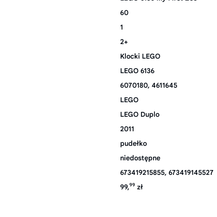
60
1
2+
Klocki LEGO
LEGO 6136
6070180, 4611645
LEGO
LEGO Duplo
2011
pudełko
niedostępne
673419215855, 673419145527
99
99,
zł