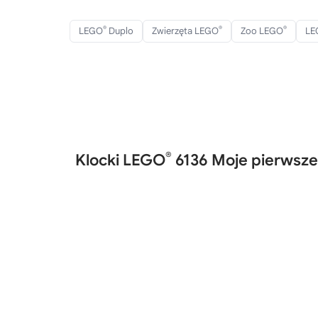
®
®
®
LEGO
Duplo
Zwierzęta LEGO
Zoo LEGO
LE
®
Klocki LEGO
6136 Moje pierwsze