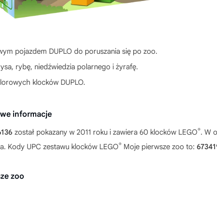
wym pojazdem DUPLO do poruszania się po zoo.
ysa, rybę, niedźwiedzia polarnego i żyrafę.
kolorowych klocków DUPLO.
we informacje
®
6136
został pokazany w 2011 roku i zawiera 60 klocków LEGO
. W 
®
ycia. Kody UPC zestawu klocków LEGO
Moje pierwsze zoo to:
67341
ze zoo