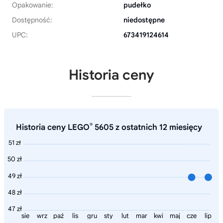
Opakowanie:
pudełko
Dostępność:
niedostępne
UPC:
673419124614
Historia ceny
®
Historia ceny LEGO
5605 z ostatnich 12 miesięcy
51 zł
50 zł
49 zł
48 zł
47 zł
sie
wrz
paź
lis
gru
sty
lut
mar
kwi
maj
cze
lip