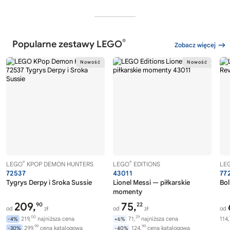
®
Popularne zestawy LEGO
Zobacz więcej
®
®
LEGO
KPOP DEMON HUNTERS
LEGO
EDITIONS
LE
72537
43011
77
Tygrys Derpy i Sroka Sussie
Lionel Messi — piłkarskie
Bol
momenty
209,
75,
90
22
od
zł
od
zł
od
00
29
219,
najniższa cena
71,
najniższa cena
114,
-4%
+6%
99
99
299,
cena katalogowa
124,
cena katalogowa
-30%
-40%