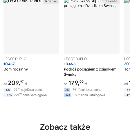
®
®
LEGO
DUPLO
LEGO
DUPLO
LE
10467
10466
30
Dom rodzinny
Podróż pociągiem z Dziadkiem
Tor
Świnką
209,
179,
97
00
od
zł
od
zł
od
89
00
199,
najniższa cena
179,
najniższa cena
+5%
0%
+5
99
99
299,
cena katalogowa
189,
cena katalogowa
-30%
-6%
-4
Zobacz także