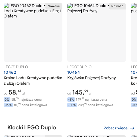
®
®
LEGO
DUPLO
LEGO
DUPLO
LE
10462
10464
10
Kraina Lodu Kreatywne pudełko
Kryjówka Pajęczej Drużyny
Kr
z Elzą i Olafem
ko
58,
145,
47
99
od
zł
od
zł
od
50
99
58,
najniższa cena
149,
najniższa cena
0%
-3%
0%
99
99
81,
cena katalogowa
209,
cena katalogowa
-29%
-30%
-3
Klocki LEGO Duplo
Zobacz więcej