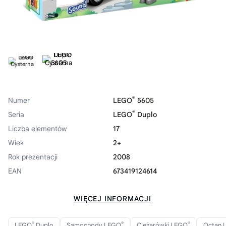
®
Numer
LEGO
5605
®
Seria
LEGO
Duplo
Liczba elementów
17
Wiek
2+
Rok prezentacji
2008
EAN
673419124614
WIĘCEJ INFORMACJI
®
®
®
LEGO
Duplo
Samochody LEGO
Ciężarówki LEGO
Octan 