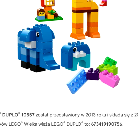
®
®
DUPLO
10557
został przedstawiony w 2013 roku i składa się z
®
®
®
ocków LEGO
Wielka wieża LEGO
DUPLO
to:
673419190756
.