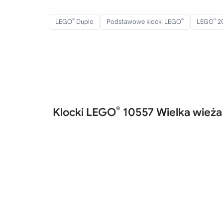
®
®
®
LEGO
Duplo
Podstawowe klocki LEGO
LEGO
2
®
Klocki LEGO
10557 Wielka wież