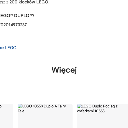
esz z
200 klocków LEGO
.
a LEGO® DUPLO®?
702014973237
.
onie LEGO
.
Więcej