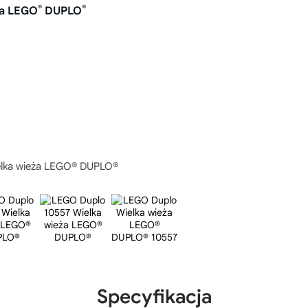
®
®
ża LEGO
DUPLO
lka wieża LEGO® DUPLO®
Specyfikacja