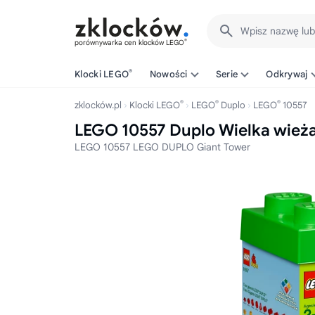
Wpisz nazwę lu
®
porównywarka cen klocków LEGO
®
Klocki LEGO
Nowości
Serie
Odkrywaj
®
®
®
zklocków.pl
Klocki LEGO
LEGO
Duplo
LEGO
10557
LEGO 10557 Duplo Wielka wie
LEGO 10557 LEGO DUPLO Giant Tower