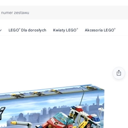
b numer zestawu
®
®
®
LEGO
Dla dorosłych
Kwiaty LEGO
Akcesoria LEGO