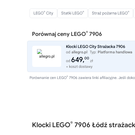
®
®
®
LEGO
City
Statki LEGO
Straż pożarna LEGO
®
Porównaj ceny LEGO
7906
Klocki LEGO City Strażacka 7906
od
allegro.pl
Typ:
Platforma handlowa
649,
00
od
zł
+ koszt dostawy
®
Porównanie cen LEGO
7906 zawiera linki afiliacyjne. Jeśli 
®
Klocki LEGO
7906 Łódź strażac