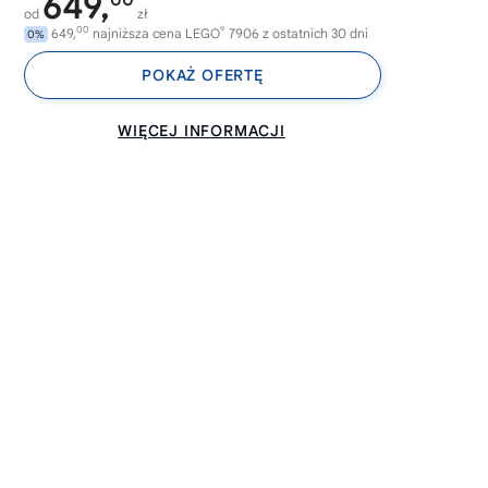
649,
00
od
zł
00
®
649,
najniższa cena LEGO
7906 z ostatnich 30 dni
0%
POKAŻ OFERTĘ
WIĘCEJ INFORMACJI