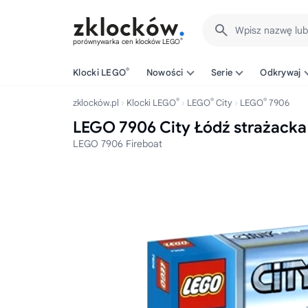
Wpisz nazwę lu
®
porównywarka cen klocków LEGO
®
Klocki LEGO
Nowości
Serie
Odkrywaj
®
®
®
zklocków.pl
Klocki LEGO
LEGO
City
LEGO
7906
LEGO 7906 City Łódź strażacka
LEGO 7906 Fireboat