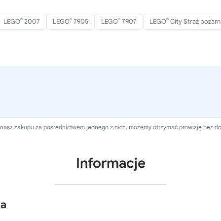
®
®
®
®
LEGO
2007
LEGO
7905
LEGO
7907
LEGO
City Straż pożarn
dokonasz zakupu za pośrednictwem jednego z nich, możemy otrzymać prowizję bez d
Informacje
ka