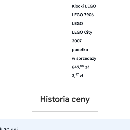
Klocki LEGO
LEGO 7906
LEGO
LEGO City
2007
pudełko
w sprzedaży
00
649,
zł
47
3,
zł
Historia ceny
h 30 dni