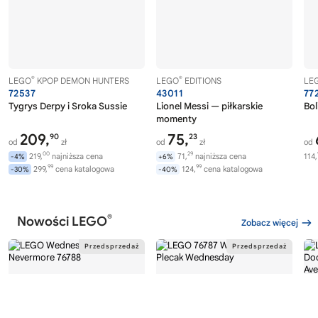
®
®
LEGO
KPOP DEMON HUNTERS
LEGO
EDITIONS
LE
72537
43011
77
Tygrys Derpy i Sroka Sussie
Lionel Messi — piłkarskie
Bol
momenty
209,
75,
90
23
od
zł
od
zł
od
00
29
219,
najniższa cena
71,
najniższa cena
114,
-4%
+6%
99
99
299,
cena katalogowa
124,
cena katalogowa
-30%
-40%
®
Nowości LEGO
Zobacz więcej