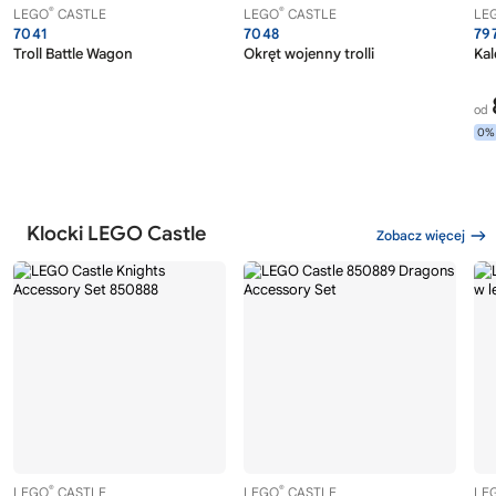
®
®
LEGO
CASTLE
LEGO
CASTLE
LE
7041
7048
79
Troll Battle Wagon
Okręt wojenny trolli
Ka
od
0%
Klocki LEGO Castle
Zobacz więcej
®
®
LEGO
CASTLE
LEGO
CASTLE
LE