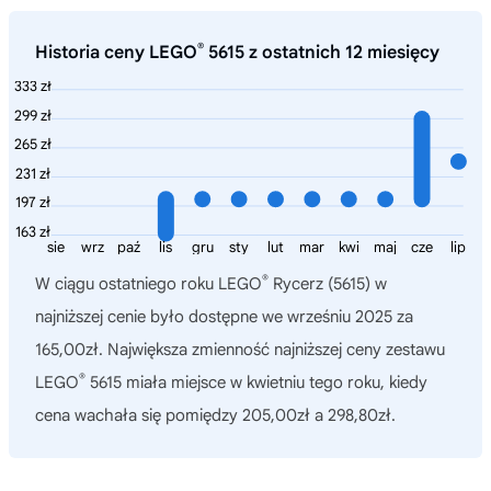
®
Historia ceny LEGO
5615 z ostatnich 12 miesięcy
333 zł
299 zł
265 zł
231 zł
197 zł
163 zł
sie
wrz
paź
lis
gru
sty
lut
mar
kwi
maj
cze
lip
®
W ciągu ostatniego roku
LEGO
Rycerz (5615)
w
najniższej cenie było dostępne we wrześniu 2025 za
165,00zł. Największa zmienność najniższej ceny zestawu
®
LEGO
5615 miała miejsce w kwietniu tego roku, kiedy
cena wachała się pomiędzy 205,00zł a 298,80zł.