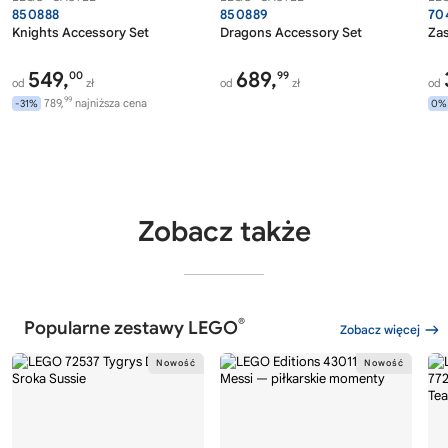
850888
850889
70
Knights Accessory Set
Dragons Accessory Set
Zas
549,
689,
00
99
od
zł
od
zł
od
99
789,
najniższa cena
-31%
0%
Zobacz także
®
Popularne zestawy LEGO
Zobacz więcej