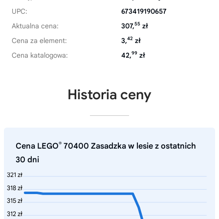
UPC:
673419190657
55
Aktualna cena:
307,
zł
42
Cena za element:
3,
zł
99
Cena katalogowa:
42,
zł
Historia ceny
®
Cena LEGO
70400 Zasadzka w lesie z ostatnich
30 dni
321 zł
318 zł
315 zł
312 zł