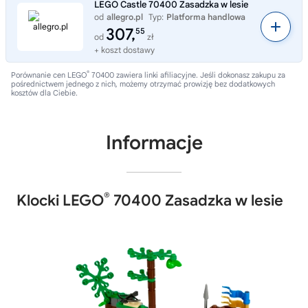
LEGO Castle 70400 Zasadzka w lesie
od
allegro.pl
Typ:
Platforma handlowa
307,
55
od
zł
+ koszt dostawy
®
Porównanie cen LEGO
70400 zawiera linki afiliacyjne. Jeśli dokonasz zakupu za
pośrednictwem jednego z nich, możemy otrzymać prowizję bez dodatkowych
kosztów dla Ciebie.
Informacje
®
Klocki LEGO
70400 Zasadzka w lesie