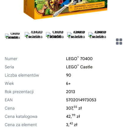
®
Numer
LEGO
70400
®
Seria
LEGO
Castle
Liczba elementów
90
Wiek
6+
Rok prezentacji
2013
EAN
5702014973053
55
Cena
307,
zł
99
Cena katalogowa
42,
zł
42
Cena za element
3,
zł