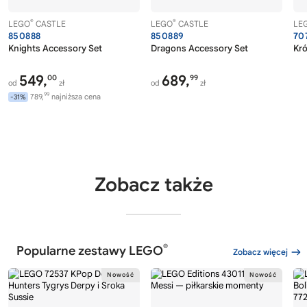
®
®
LEGO
CASTLE
LEGO
CASTLE
LE
850888
850889
70
Knights Accessory Set
Dragons Accessory Set
Kró
549,
689,
00
99
od
zł
od
zł
99
789,
najniższa cena
-31%
Zobacz także
®
Popularne zestawy LEGO
Zobacz więcej