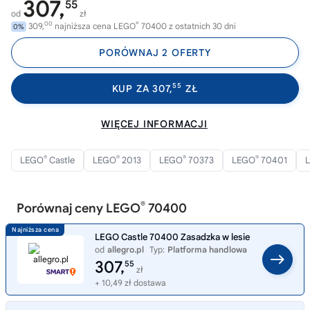
307,
55
od
zł
00
®
309,
najniższa cena LEGO
70400 z ostatnich 30 dni
0%
PORÓWNAJ 2 OFERTY
55
KUP ZA 307,
ZŁ
WIĘCEJ INFORMACJI
®
®
®
®
LEGO
Castle
LEGO
2013
LEGO
70373
LEGO
70401
®
Porównaj ceny LEGO
70400
LEGO Castle 70400 Zasadzka w lesie
od
allegro.pl
Typ:
Platforma handlowa
307,
55
zł
+ 10,49 zł dostawa