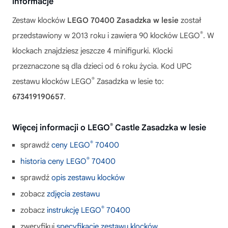
informacje
Zestaw klocków
LEGO 70400 Zasadzka w lesie
został
®
przedstawiony w 2013 roku i zawiera 90 klocków LEGO
. W
klockach znajdziesz jeszcze 4 minifigurki. Klocki
przeznaczone są dla dzieci od 6 roku życia. Kod UPC
®
zestawu klocków LEGO
Zasadzka w lesie to:
673419190657
.
®
Więcej informacji o LEGO
Castle Zasadzka w lesie
®
sprawdź
ceny LEGO
70400
®
historia ceny LEGO
70400
sprawdź
opis zestawu klocków
zobacz
zdjęcia zestawu
®
zobacz
instrukcję LEGO
70400
zweryfikuj
specyfikację zestawu klocków