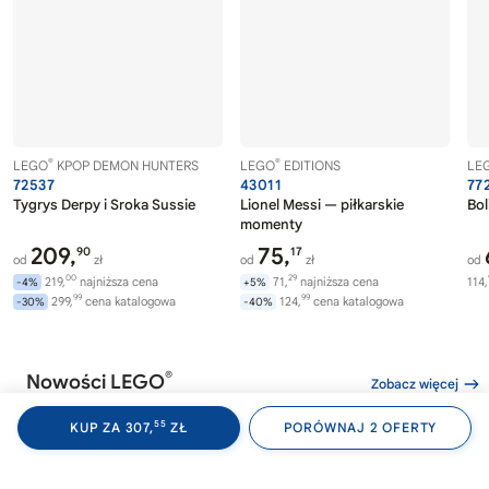
®
®
LEGO
KPOP DEMON HUNTERS
LEGO
EDITIONS
LE
72537
43011
77
Tygrys Derpy i Sroka Sussie
Lionel Messi — piłkarskie
Bol
momenty
209,
75,
90
17
od
zł
od
zł
od
00
29
219,
najniższa cena
71,
najniższa cena
114,
-4%
+5%
99
99
299,
cena katalogowa
124,
cena katalogowa
-30%
-40%
®
Nowości LEGO
Zobacz więcej
55
KUP ZA 307,
ZŁ
PORÓWNAJ 2 OFERTY