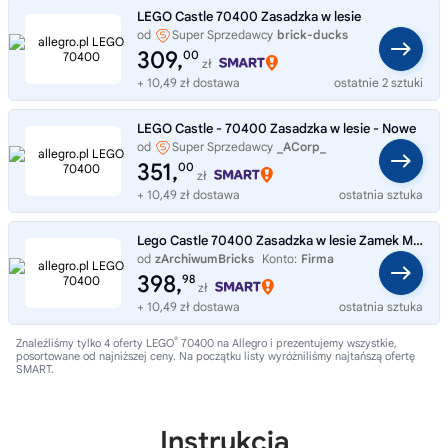
LEGO Castle 70400 Zasadzka w lesie
od
Super Sprzedawcy
brick-ducks
309,
00
zł
+ 10,49 zł dostawa
ostatnie 2 sztuki
LEGO Castle - 70400 Zasadzka w lesie - Nowe
od
Super Sprzedawcy
_ACorp_
351,
00
zł
+ 10,49 zł dostawa
ostatnia sztuka
Lego Castle 70400 Zasadzka w lesie Zamek MISB 2013
od
zArchiwumBricks
Konto:
Firma
398,
98
zł
+ 10,49 zł dostawa
ostatnia sztuka
®
Znaleźliśmy tylko 4 oferty LEGO
70400 na Allegro i prezentujemy wszystkie,
posortowane od najniższej ceny. Na początku listy wyróżniliśmy najtańszą ofertę
SMART.
Instrukcja