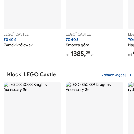
®
®
LEGO
CASTLE
LEGO
CASTLE
LE
70404
70403
70
Zamek królewski
Smocza góra
Na
1385,
00
od
zł
od
Klocki LEGO Castle
Zobacz więcej