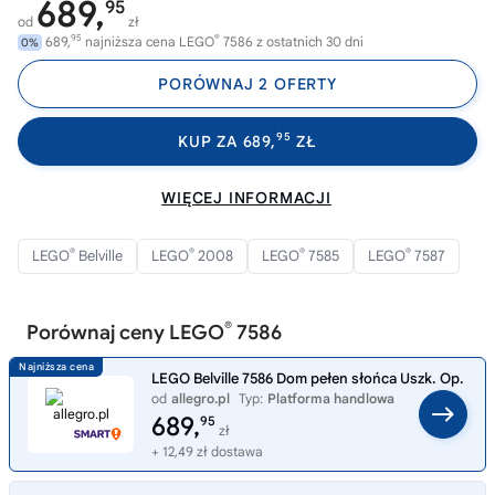
689,
95
od
zł
95
®
689,
najniższa cena LEGO
7586 z ostatnich 30 dni
0%
PORÓWNAJ 2 OFERTY
95
KUP ZA 689,
ZŁ
WIĘCEJ INFORMACJI
®
®
®
®
LEGO
Belville
LEGO
2008
LEGO
7585
LEGO
7587
®
Porównaj ceny LEGO
7586
LEGO Belville 7586 Dom pełen słońca Uszk. Op.
od
allegro.pl
Typ:
Platforma handlowa
689,
95
zł
+ 12,49 zł dostawa