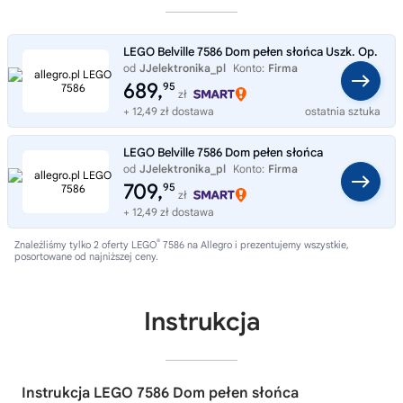
LEGO Belville 7586 Dom pełen słońca Uszk. Op.
od
JJelektronika_pl
Konto:
Firma
689,
95
zł
+ 12,49 zł dostawa
ostatnia sztuka
LEGO Belville 7586 Dom pełen słońca
od
JJelektronika_pl
Konto:
Firma
709,
95
zł
+ 12,49 zł dostawa
®
Znaleźliśmy tylko 2 oferty LEGO
7586 na Allegro i prezentujemy wszystkie,
posortowane od najniższej ceny.
Instrukcja
Instrukcja LEGO 7586 Dom pełen słońca