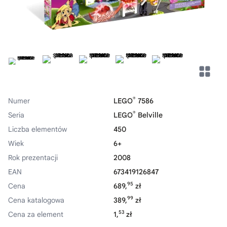
®
Numer
LEGO
7586
®
Seria
LEGO
Belville
Liczba elementów
450
Wiek
6+
Rok prezentacji
2008
EAN
673419126847
95
Cena
689,
zł
99
Cena katalogowa
389,
zł
53
Cena za element
1,
zł