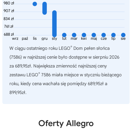
980 zł
907 zł
834 zł
761 zł
688 zł
wrz
paź
lis
gru
sty
lut
mar
kwi
maj
cze
lip
sie
®
W ciągu ostatniego roku
LEGO
Dom pełen słońca
(7586)
w najniższej cenie było dostępne w sierpniu 2026
za 689,95zł. Największa zmienność najniższej ceny
®
zestawu LEGO
7586 miała miejsce w styczniu bieżącego
roku, kiedy cena wachała się pomiędzy 689,95zł a
899,95zł.
Oferty Allegro