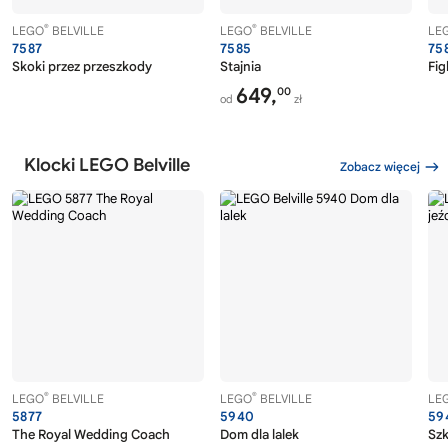
®
®
LEGO
BELVILLE
LEGO
BELVILLE
LE
7587
7585
75
Skoki przez przeszkody
Stajnia
Fig
649,
00
od
zł
Klocki LEGO Belville
Zobacz więcej
®
®
LEGO
BELVILLE
LEGO
BELVILLE
LE
5877
5940
59
The Royal Wedding Coach
Dom dla lalek
Szk