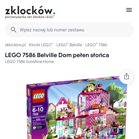
®
porównywarka cen klocków LEGO
Wpisz nazwę lub numer zestawu
®
®
®
zklocków.pl
Klocki LEGO
LEGO
Belville
LEGO
7586
LEGO 7586 Belville Dom pełen słońca
LEGO 7586 Sunshine Home