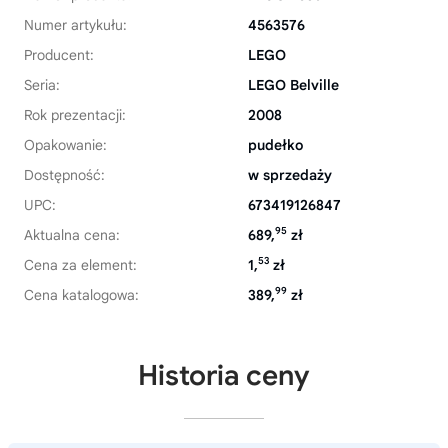
Numer artykułu:
4563576
Producent:
LEGO
Seria:
LEGO Belville
Rok prezentacji:
2008
Opakowanie:
pudełko
Dostępność:
w sprzedaży
UPC:
673419126847
95
Aktualna cena:
689,
zł
53
Cena za element:
1,
zł
99
Cena katalogowa:
389,
zł
Historia ceny