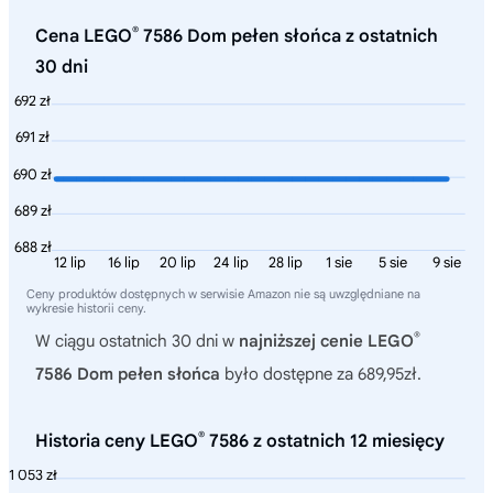
®
Cena LEGO
7586 Dom pełen słońca z ostatnich
30 dni
692 zł
691 zł
690 zł
689 zł
688 zł
12 lip
16 lip
20 lip
24 lip
28 lip
1 sie
5 sie
9 sie
Ceny produktów dostępnych w serwisie Amazon nie są uwzględniane na
wykresie historii ceny.
®
W ciągu ostatnich 30 dni w
najniższej cenie LEGO
7586 Dom pełen słońca
było dostępne za 689,95zł.
®
Historia ceny LEGO
7586 z ostatnich 12 miesięcy
1 053 zł