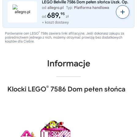
LEGO Belville 7586 Dom pełen słońca Uszk. Op.
od
allegro.pl
Typ:
Platforma handlowa
689,
95
od
zł
+ koszt dostawy
®
Porównanie cen LEGO
7586 zawiera linki afiliacyjne. Jeśli dokonasz zakupu za
pośrednictwem jednego z nich, możemy otrzymać prowizję bez dodatkowych
kosztów dla Ciebie.
Informacje
®
Klocki LEGO
7586 Dom pełen słońca