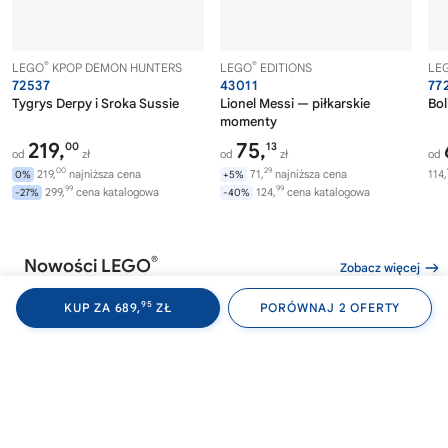
®
®
LEGO
KPOP DEMON HUNTERS
LEGO
EDITIONS
LE
72537
43011
77
Tygrys Derpy i Sroka Sussie
Lionel Messi — piłkarskie
Bol
momenty
219,
75,
00
13
od
zł
od
zł
od
00
29
219,
najniższa cena
71,
najniższa cena
114,
0%
+5%
99
99
299,
cena katalogowa
124,
cena katalogowa
-27%
-40%
®
Nowości LEGO
Zobacz więcej
95
KUP ZA 689,
ZŁ
PORÓWNAJ 2 OFERTY