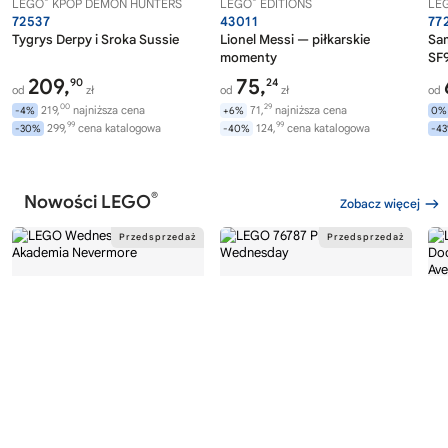
®
®
LEGO
KPOP DEMON HUNTERS
LEGO
EDITIONS
LE
72537
43011
77
Tygrys Derpy i Sroka Sussie
Lionel Messi — piłkarskie
Sa
momenty
SF9
209,
75,
90
24
od
zł
od
zł
od
00
29
219,
najniższa cena
71,
najniższa cena
-4%
+6%
0%
99
99
299,
cena katalogowa
124,
cena katalogowa
-30%
-40%
-4
®
Nowości LEGO
Zobacz więcej
®
®
LEGO
WEDNESDAY
LEGO
WEDNESDAY
LE