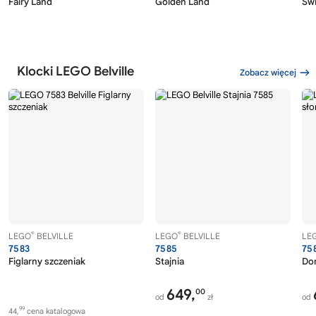
Fairy Land
Golden Land
Św
Klocki LEGO Belville
Zobacz więcej
®
®
LEGO
BELVILLE
LEGO
BELVILLE
LE
7583
7585
75
Figlarny szczeniak
Stajnia
Do
649,
00
od
zł
od
99
44,
cena katalogowa