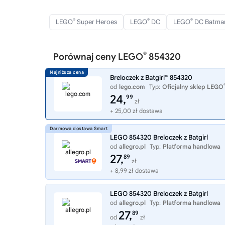
®
®
®
LEGO
Super Heroes
LEGO
DC
LEGO
DC Batma
®
Porównaj ceny LEGO
854320
Breloczek z Batgirl™ 854320
od
lego.com
Typ:
Oficjalny sklep LEGO
24,
99
zł
+ 25,00 zł dostawa
LEGO 854320 Breloczek z Batgirl
od
allegro.pl
Typ:
Platforma handlowa
27,
89
zł
+ 8,99 zł dostawa
LEGO 854320 Breloczek z Batgirl
od
allegro.pl
Typ:
Platforma handlowa
27,
89
od
zł