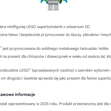
wiera minifigurkę LEGO superbohaterki z uniwersum DC
ożna łatwo i bezpiecznie przymocować do kluczy, plecaków i innyc
®
O
jest przymocowana do solidnego metalowego łańcuszka i kółka
ł na prezent dla chłopców i dziewczynek w wieku od sześciu lat, kt
®
 breloczków LEGO
(sprzedawanych osobno) z szerokim wyborem 
 cm długości i świetnie sprawdzi się jako prezent dla fanów super
stawowe informacje
stał zaprezentowany w 2025 roku. Produkt przeznaczony jest dla 