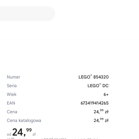
®
Numer
LEGO
854320
®
Seria
LEGO
DC
Wiek
6+
EAN
673419414265
99
Cena
24,
zł
99
Cena katalogowa
24,
zł
24,
99
od
zł
99
®