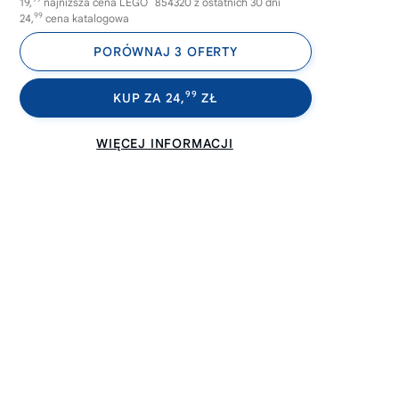
19,
najniższa cena LEGO
854320 z ostatnich 30 dni
99
24,
cena katalogowa
PORÓWNAJ 3 OFERTY
99
KUP ZA 24,
ZŁ
WIĘCEJ INFORMACJI