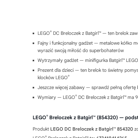
®
LEGO
DC Breloczek z Batgirl™ — ten brelok za
Fajny i funkcjonalny gadżet — metalowe kółko m
wyrazić swoją miłość do superbohaterów
Wytrzymały gadżet — minifigurka Batgirl™ LEG
Prezent dla dzieci — ten brelok to świetny pomys
®
klocków LEGO
Jeszcze więcej zabawy — sprawdź pełną ofertę
®
Wymiary — LEGO
DC Breloczek z Batgirl™ ma 9
®
LEGO
Breloczek z Batgirl™ (854320) — pod
Produkt
LEGO DC Breloczek z Batgirl™ 854320
zo
®