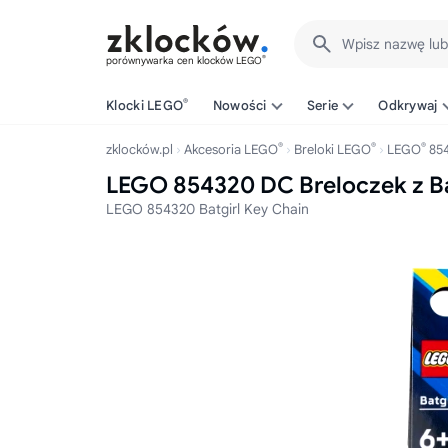
Wpisz nazwę lu
®
porównywarka cen klocków LEGO
®
Klocki LEGO
Nowości
Serie
Odkrywaj
®
®
®
zklocków.pl
Akcesoria LEGO
Breloki LEGO
LEGO
85
LEGO 854320 DC Breloczek z Ba
LEGO 854320 Batgirl Key Chain