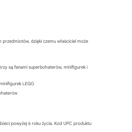
h przedmiotów, dzięki czemu właściciel może
órzy są fanami superbohaterów, minifigurek i
minifigurek LEGO
bohaterów
dzieci powyżej 6 roku życia. Kod UPC produktu