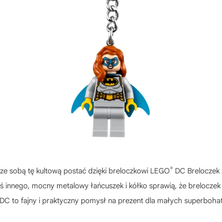
®
ze sobą tę kultową postać dzięki breloczkowi LEGO
DC Breloczek z
oś innego, mocny metalowy łańcuszek i kółko sprawią, że breloczek 
C to fajny i praktyczny pomysł na prezent dla małych superbohate