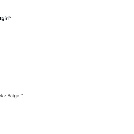
girl™
k z Batgirl™