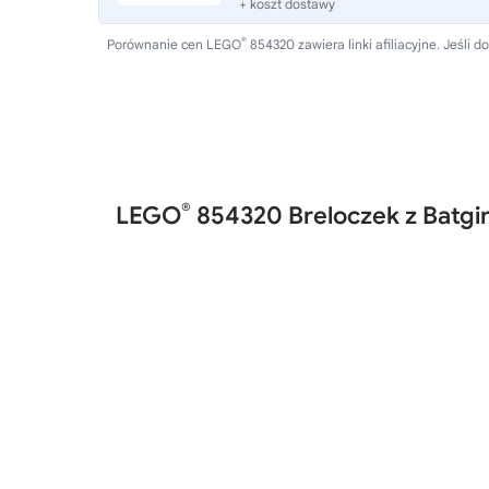
+ koszt dostawy
®
Porównanie cen LEGO
854320 zawiera linki afiliacyjne. Jeśl
®
LEGO
854320 Breloczek z Batgir