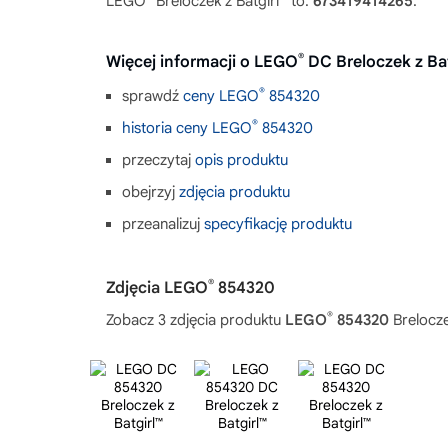
LEGO
Breloczek z Batgirl™ to:
673419414265
.
®
Więcej informacji o LEGO
DC Breloczek z Bat
®
sprawdź
ceny LEGO
854320
®
historia ceny LEGO
854320
przeczytaj
opis produktu
obejrzyj
zdjęcia produktu
przeanalizuj
specyfikację produktu
®
Zdjęcia LEGO
854320
®
Zobacz 3 zdjęcia produktu
LEGO
854320
Brelocze