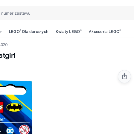
b numer zestawu
®
®
®
LEGO
Dla dorosłych
Kwiaty LEGO
Akcesoria LEGO
4320
tgirl