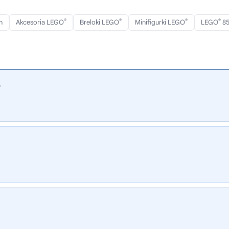
®
®
®
®
n
Akcesoria LEGO
Breloki LEGO
Minifigurki LEGO
LEGO
85
®