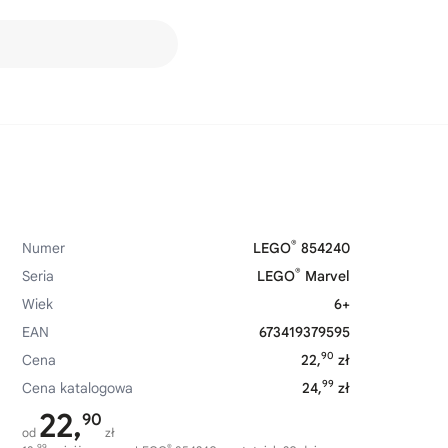
®
Numer
LEGO
854240
®
Seria
LEGO
Marvel
Wiek
6+
EAN
673419379595
90
Cena
22,
zł
99
Cena katalogowa
24,
zł
22,
90
od
zł
99
®