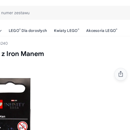
b numer zestawu
®
®
®
LEGO
Dla dorosłych
Kwiaty LEGO
Akcesoria LEGO
4240
 z Iron Manem