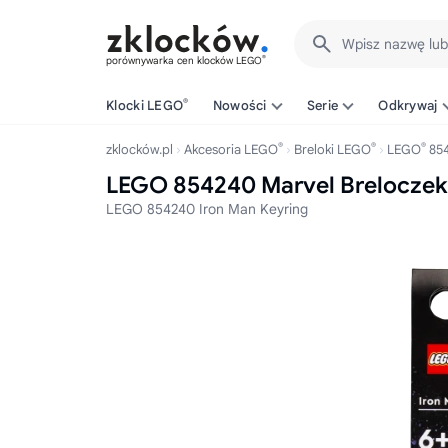
Wpisz nazwę lu
®
porównywarka cen klocków LEGO
®
Klocki LEGO
Nowości
Serie
Odkrywaj
®
®
®
zklocków.pl
Akcesoria LEGO
Breloki LEGO
LEGO
85
LEGO 854240 Marvel Breloczek
LEGO 854240 Iron Man Keyring