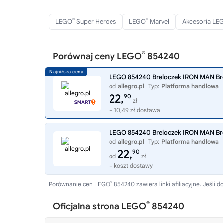
®
®
LEGO
Super Heroes
LEGO
Marvel
Akcesoria LE
®
Porównaj ceny LEGO
854240
LEGO 854240 Breloczek IRON MAN Br
od
allegro.pl
Typ:
Platforma handlowa
22,
90
zł
+ 10,49 zł dostawa
LEGO 854240 Breloczek IRON MAN Br
od
allegro.pl
Typ:
Platforma handlowa
22,
90
od
zł
+ koszt dostawy
®
Porównanie cen LEGO
854240 zawiera linki afiliacyjne. Jeśl
®
Oficjalna strona LEGO
854240