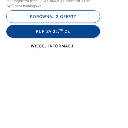
18,
najniższa cena LEGO
854240 z ostatnich 30 dni
99
24,
cena katalogowa
PORÓWNAJ 2 OFERTY
90
KUP ZA 22,
ZŁ
WIĘCEJ INFORMACJI