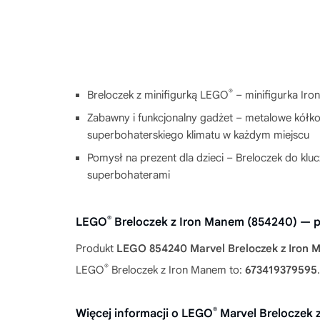
®
Breloczek z minifigurką LEGO
– minifigurka Iro
Zabawny i funkcjonalny gadżet – metalowe kółk
superbohaterskiego klimatu w każdym miejscu
Pomysł na prezent dla dzieci – Breloczek do k
superbohaterami
®
LEGO
Breloczek z Iron Manem (854240) — 
Produkt
LEGO 854240 Marvel Breloczek z Iron
®
LEGO
Breloczek z Iron Manem to:
673419379595
.
®
Więcej informacji o LEGO
Marvel Breloczek 