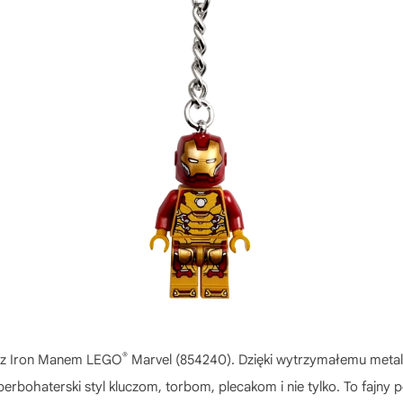
®
m z Iron Manem LEGO
Marvel (854240). Dzięki wytrzymałemu met
rbohaterski styl kluczom, torbom, plecakom i nie tylko. To fajny p