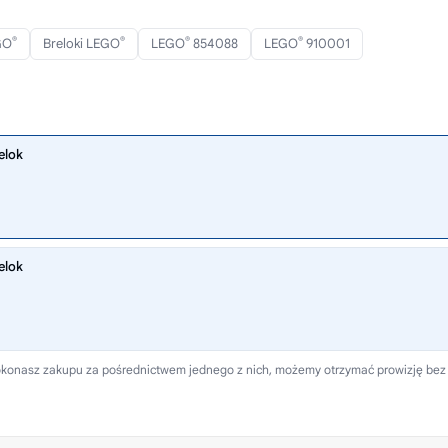
®
®
®
®
GO
Breloki LEGO
LEGO
854088
LEGO
910001
elok
elok
i dokonasz zakupu za pośrednictwem jednego z nich, możemy otrzymać prowizję bez