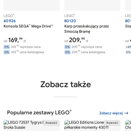
®
®
LEGO
LEGO
LE
40926
80120
80
®
Konsola SEGA
Mega Drive™
Karp przeskakujący przez
Sta
Smoczą Bramę
169,
209,
99
99
od
zł
od
zł
od
99
99
169,
najniższa cena
209,
najniższa cena
0%
0%
+4
99
99
169,
cena katalogowa
209,
cena katalogowa
0%
0%
0%
Zobacz także
®
Popularne zestawy LEGO
Zobacz więcej