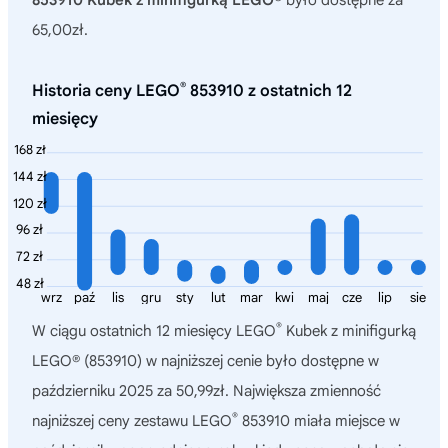
853910 Kubek z minifigurką LEGO®
było dostępne za
65,00zł.
®
Historia ceny LEGO
853910 z ostatnich 12
miesięcy
168 zł
144 zł
120 zł
96 zł
72 zł
48 zł
wrz
paź
lis
gru
sty
lut
mar
kwi
maj
cze
lip
sie
®
W ciągu ostatnich 12 miesięcy
LEGO
Kubek z minifigurką
LEGO® (853910)
w najniższej cenie było dostępne w
październiku 2025 za 50,99zł. Największa zmienność
®
najniższej ceny zestawu LEGO
853910 miała miejsce w