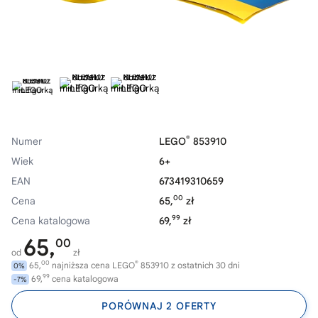
®
Numer
LEGO
853910
Wiek
6+
EAN
673419310659
00
Cena
65,
zł
99
Cena katalogowa
69,
zł
65,
00
od
zł
00
®
65,
najniższa cena LEGO
853910 z ostatnich 30 dni
0%
99
69,
cena katalogowa
-7%
PORÓWNAJ 2 OFERTY