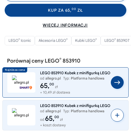
00
KUP ZA 65,
ZŁ
WIĘCEJ INFORMACJI
®
®
®
®
LEGO
Iconic
Akcesoria LEGO
Kubki LEGO
LEGO
853907
®
Porównaj ceny LEGO
853910
LEGO 853910 Kubek z minifigurką LEGO
od
allegro.pl
Typ:
Platforma handlowa
65,
00
zł
+ 10,49 zł dostawa
LEGO 853910 Kubek z minifigurką LEGO
od
allegro.pl
Typ:
Platforma handlowa
65,
00
od
zł
+ koszt dostawy