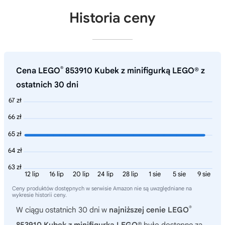
Historia ceny
®
Cena LEGO
853910 Kubek z minifigurką LEGO® z
ostatnich 30 dni
67 zł
66 zł
65 zł
64 zł
63 zł
12 lip
16 lip
20 lip
24 lip
28 lip
1 sie
5 sie
9 sie
Ceny produktów dostępnych w serwisie Amazon nie są uwzględniane na
wykresie historii ceny.
®
W ciągu ostatnich 30 dni w
najniższej cenie LEGO