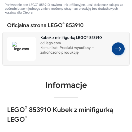
®
Porównanie cen LEGO
853910 zawiera linki afiliacyjne. Jeśli dokonasz zakupu za
pośrednictwem jednego z nich, możemy otrzymać prowizję bez dodatkowych
kosztów dla Ciebie.
®
Oficjalna strona LEGO
853910
Kubek z minifigurką LEGO® 853910
od
lego.com
Komunikat:
Produkt wycofany –
zakończono produkcję
Informacje
®
LEGO
853910 Kubek z minifigurką
®
LEGO