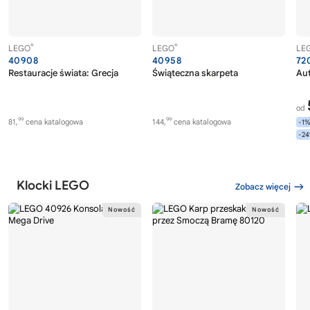
®
®
LEGO
LEGO
LE
40908
40958
72
Restauracje świata: Grecja
Świąteczna skarpeta
Au
od
99
99
81,
cena katalogowa
144,
cena katalogowa
-1
-2
Klocki LEGO
Zobacz więcej