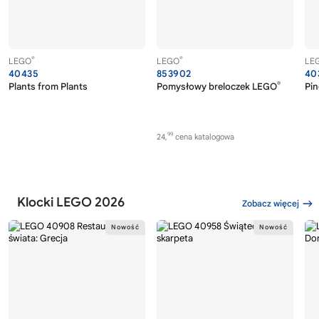
®
®
LEGO
LEGO
LE
40435
853902
40
®
Plants from Plants
Pomysłowy breloczek LEGO
Pi
99
24,
cena katalogowa
Klocki LEGO 2026
Zobacz więcej