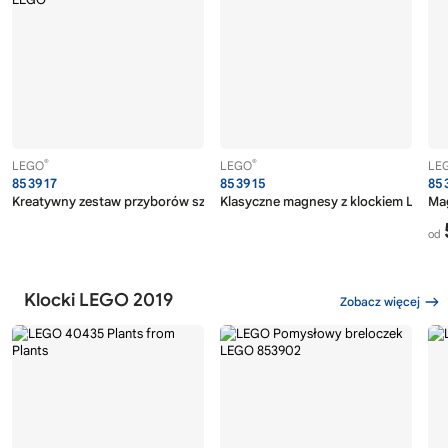
®
®
LEGO
LEGO
LE
853917
853915
85
®
®
Kreatywny zestaw przyborów szkolnych LEGO
Klasyczne magnesy z klockiem LEGO
Ma
od
Klocki LEGO 2019
Zobacz więcej