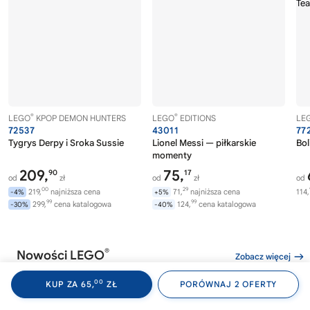
®
®
LEGO
KPOP DEMON HUNTERS
LEGO
EDITIONS
LE
72537
43011
77
Tygrys Derpy i Sroka Sussie
Lionel Messi — piłkarskie
Bol
momenty
209,
75,
90
17
od
zł
od
zł
od
00
29
219,
najniższa cena
71,
najniższa cena
114,
-4%
+5%
99
99
299,
cena katalogowa
124,
cena katalogowa
-30%
-40%
®
Nowości LEGO
Zobacz więcej
00
KUP ZA 65,
ZŁ
PORÓWNAJ 2 OFERTY