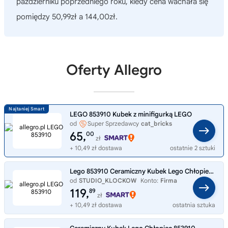
październiku poprzedniego roku, kiedy cena wachała się
pomiędzy 50,99zł a 144,00zł.
Oferty Allegro
LEGO 853910 Kubek z minifigurką LEGO
od
Super Sprzedawcy
cat_bricks
65,
00
zł
+ 10,49 zł dostawa
ostatnie 2 sztuki
Lego 853910 Ceramiczny Kubek Lego Chłopiec NOWY
od
STUDIO_KLOCKOW
Konto:
Firma
119,
89
zł
+ 10,49 zł dostawa
ostatnia sztuka