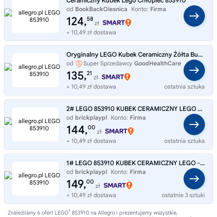
Ceramiczny Kubek Lego Chłopiec 853910
od
BookBackOlesnica
Konto:
Firma
124,
58
zł
+ 10,49 zł dostawa
Oryginalny LEGO Kubek Ceramiczny Żółta Buźka Limitowany NOWY
od
Super Sprzedawcy
GoodHealthCare
135,
21
zł
+ 10,49 zł dostawa
ostatnia sztuka
2# LEGO 853910 KUBEK CERAMICZNY LEGO - GŁOWA
od
brickplaypl
Konto:
Firma
144,
00
zł
+ 10,49 zł dostawa
ostatnia sztuka
1# LEGO 853910 KUBEK CERAMICZNY LEGO - GŁOWA
od
brickplaypl
Konto:
Firma
149,
00
zł
+ 10,49 zł dostawa
ostatnie 3 sztuki
®
Znaleźliśmy 6 ofert LEGO
853910 na Allegro i prezentujemy wszystkie,