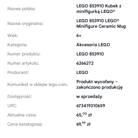
LEGO 853910 Kubek z
Nazwa polska:
minifigurką LEGO®
LEGO 853910 LEGO®
Nazwa oryginalna:
Minifigure Ceramic Mug
Wiek:
6+
Kategoria:
Akcesoria LEGO
Numer produktu:
LEGO 853910
Numer artykułu:
6266272
Producent:
LEGO
Produkt wycofany –
Komunikat w sklepie lego.com:
zakończono produkcję
Dostępność:
w sprzedaży
UPC:
673419310659
00
Aktualna cena:
65,
zł
99
Cena katalogowa:
69,
zł