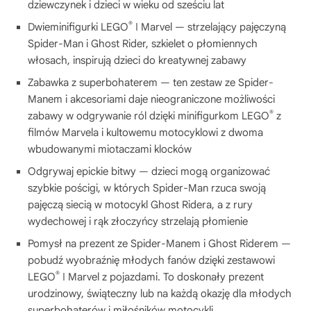
dziewczynek i dzieci w wieku od sześciu lat
®
Dwieminifigurki LEGO
ǀ Marvel — strzelający pajęczyną
Spider-Man i Ghost Rider, szkielet o płomiennych
włosach, inspirują dzieci do kreatywnej zabawy
Zabawka z superbohaterem — ten zestaw ze Spider-
Manem i akcesoriami daje nieograniczone możliwości
®
zabawy w odgrywanie ról dzięki minifigurkom LEGO
z
filmów Marvela i kultowemu motocyklowi z dwoma
wbudowanymi miotaczami klocków
Odgrywaj epickie bitwy — dzieci mogą organizować
szybkie pościgi, w których Spider-Man rzuca swoją
pajęczą siecią w motocykl Ghost Ridera, a z rury
wydechowej i rąk złoczyńcy strzelają płomienie
Pomysł na prezent ze Spider-Manem i Ghost Riderem —
pobudź wyobraźnię młodych fanów dzięki zestawowi
®
LEGO
ǀ Marvel z pojazdami. To doskonały prezent
urodzinowy, świąteczny lub na każdą okazję dla młodych
superbohaterów i miłośników motocykli