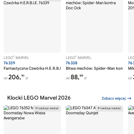
®
®
LEGO
MARVEL
LEGO
MARVEL
LE
76339
76338
76
Fantastyczna Czwórka H.E.R.B.I.E.
Bitwa mechów: Spider-Man kontra D
Mil
206,
88,
91
99
od
zł
od
zł
od
Klocki LEGO Marvel 2026
Zobacz więcej