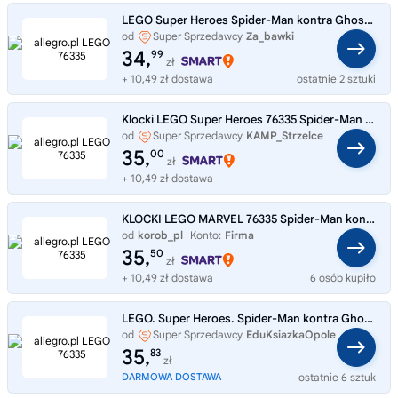
LEGO Super Heroes Spider-Man kontra Ghost Rider na motocyklu 76335
od
Super Sprzedawcy
Za_bawki
34,
99
zł
+ 10,49 zł dostawa
ostatnie 2 sztuki
Klocki LEGO Super Heroes 76335 Spider-Man kontra Ghost Rider na motocyklu
od
Super Sprzedawcy
KAMP_Strzelce
35,
00
zł
+ 10,49 zł dostawa
KLOCKI LEGO MARVEL 76335 Spider-Man kontra Ghost Rider na motocyklu
od
korob_pl
Konto:
Firma
35,
50
zł
+ 10,49 zł dostawa
6 osób kupiło
LEGO. Super Heroes. Spider-Man kontra Ghost 76335
od
Super Sprzedawcy
EduKsiazkaOpole
35,
83
zł
DARMOWA DOSTAWA
ostatnie 6 sztuk