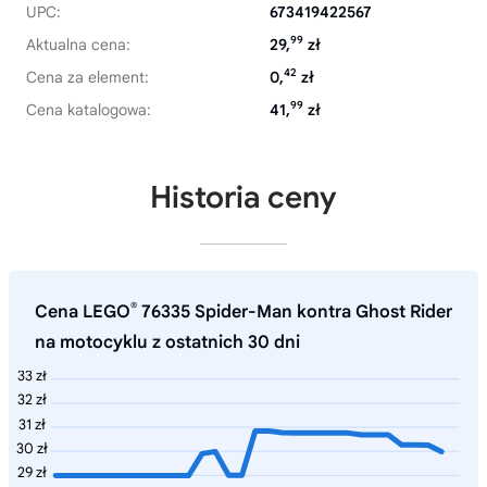
UPC:
673419422567
99
Aktualna cena:
29,
zł
42
Cena za element:
0,
zł
99
Cena katalogowa:
41,
zł
Historia ceny
®
Cena LEGO
76335 Spider-Man kontra Ghost Rider
na motocyklu z ostatnich 30 dni
33 zł
32 zł
31 zł
30 zł
29 zł