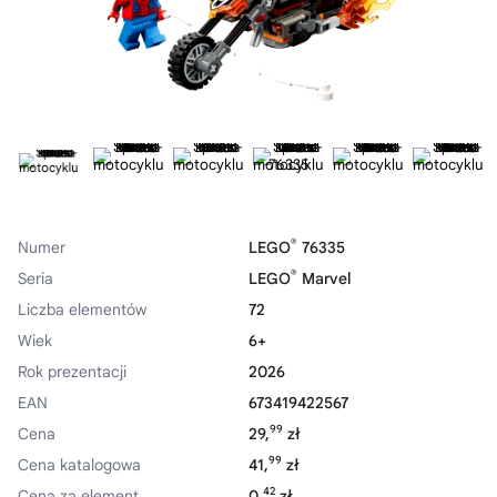
®
Numer
LEGO
76335
®
Seria
LEGO
Marvel
Liczba elementów
72
Wiek
6+
Rok prezentacji
2026
EAN
673419422567
99
Cena
29,
zł
99
Cena katalogowa
41,
zł
42
Cena za element
0,
zł