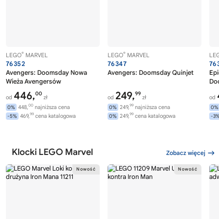
®
®
LEGO
MARVEL
LEGO
MARVEL
LE
76352
76347
76
Avengers: Doomsday Nowa
Avengers: Doomsday Quinjet
Epi
Wieża Avengersów
Do
446,
249,
00
99
od
zł
od
zł
od
00
99
448,
najniższa cena
249,
najniższa cena
0%
0%
0%
99
99
469,
cena katalogowa
249,
cena katalogowa
-5%
0%
-3
Klocki LEGO Marvel
Zobacz więcej