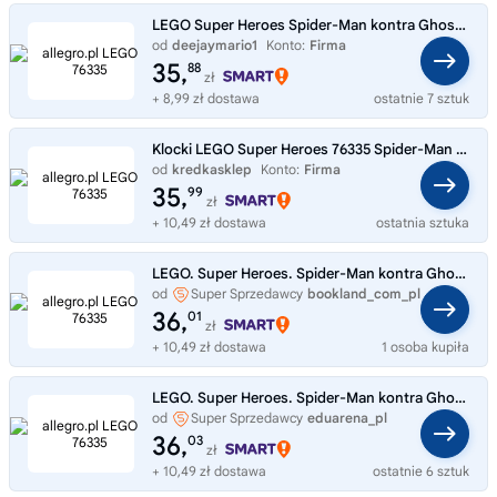
LEGO Super Heroes Spider-Man kontra Ghost Rider na motocyklu 76335
od
deejaymario1
Konto:
Firma
35,
88
zł
+ 8,99 zł dostawa
ostatnie 7 sztuk
Klocki LEGO Super Heroes 76335 Spider-Man kontra Ghost Rider na motocyklu
od
kredkasklep
Konto:
Firma
35,
99
zł
+ 10,49 zł dostawa
ostatnia sztuka
LEGO. Super Heroes. Spider-Man kontra Ghost 76335
od
Super Sprzedawcy
bookland_com_pl
36,
01
zł
+ 10,49 zł dostawa
1 osoba kupiła
LEGO. Super Heroes. Spider-Man kontra Ghost 76335
od
Super Sprzedawcy
eduarena_pl
36,
03
zł
+ 10,49 zł dostawa
ostatnie 6 sztuk