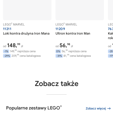
®
®
LEGO
MARVEL
LEGO
MARVEL
LE
11211
11209
76
Loki kontra drużyna Iron Mana
Ultron kontra Iron Man
Ka
rok
148,
56,
99
98
od
zł
od
zł
od
99
99
149,
najniższa cena
56,
najniższa cena
-1%
0%
-2
99
99
209,
cena katalogowa
81,
cena katalogowa
-29%
-31%
-1
Zobacz także
®
Popularne zestawy LEGO
Zobacz więcej