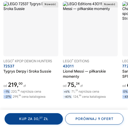
®
®
LEGO
KPOP DEMON HUNTERS
LEGO
EDITIONS
LE
72537
43011
77
Tygrys Derpy i Sroka Sussie
Lionel Messi — piłkarskie
Sa
momenty
SF9
219,
75,
00
24
od
zł
od
zł
od
46
29
220,
najniższa cena
71,
najniższa cena
-1%
+6%
0%
99
99
299,
cena katalogowa
124,
cena katalogowa
-27%
-40%
-4
®
Nowości LEGO
Zobacz więcej
27
KUP ZA 30,
ZŁ
PORÓWNAJ 9 OFERT