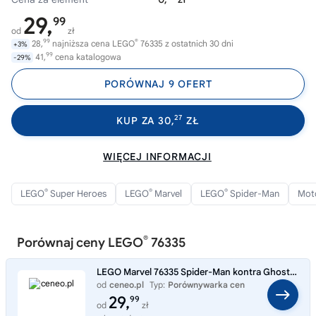
29,
99
od
zł
99
®
28,
najniższa cena LEGO
76335 z ostatnich 30 dni
+3%
99
41,
cena katalogowa
-29%
PORÓWNAJ 9 OFERT
27
KUP ZA 30,
ZŁ
WIĘCEJ INFORMACJI
®
®
®
LEGO
Super Heroes
LEGO
Marvel
LEGO
Spider-Man
Mot
®
Porównaj ceny LEGO
76335
LEGO Marvel 76335 Spider-Man kontra Ghost Rider na motocyklu
od
ceneo.pl
Typ:
Porównywarka cen
29,
99
od
zł