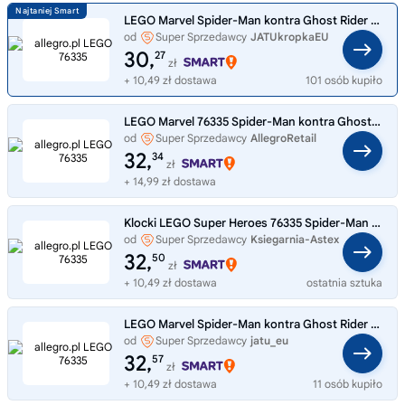
LEGO Marvel Spider-Man kontra Ghost Rider na motocyklu 76335
od
Super Sprzedawcy
JATUkropkaEU
30,
27
zł
+ 10,49 zł dostawa
101 osób kupiło
LEGO Marvel 76335 Spider-Man kontra Ghost Rider na motocyklu
od
Super Sprzedawcy
AllegroRetail
32,
34
zł
+ 14,99 zł dostawa
Klocki LEGO Super Heroes 76335 Spider-Man kontra Ghost Rider na motocyklu
od
Super Sprzedawcy
Ksiegarnia-Astex
32,
50
zł
+ 10,49 zł dostawa
ostatnia sztuka
LEGO Marvel Spider-Man kontra Ghost Rider na motocyklu 76335
od
Super Sprzedawcy
jatu_eu
32,
57
zł
+ 10,49 zł dostawa
11 osób kupiło