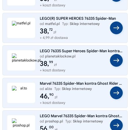
+ koszt dostawy
LEGO(R) SUPER HEROES 76335 Spider-Man
od
matfel.pl
Typ:
Sklep internetowy
38,
72
zł
+ 4,99 zł dostawa
LEGO 76335 Super Heroes Spider-Man kontra Ghost Rider na motocyklu
od
planetaklockow.pl
Typ:
Sklep internetowy
38,
99
zł
+ koszt dostawy
Marvel 76335 Spider-Man kontra Ghost Rider na motocyklu
od
al.to
Typ:
Sklep internetowy
46,
90
zł
+ koszt dostawy
LEGO Marvel 76335 Spider-Man kontra Ghost Rider na motocyklu
od
proshop.pl
Typ:
Sklep internetowy
56,
00
zł