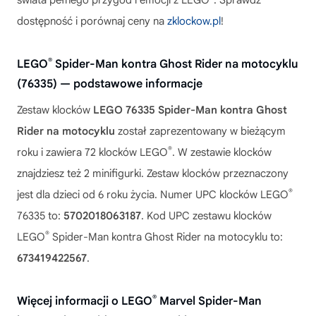
świata pełnego przygód i emocji z LEGO
. Sprawdź
dostępność i porównaj ceny na
zklockow.pl
!
®
LEGO
Spider-Man kontra Ghost Rider na motocyklu
(76335) — podstawowe informacje
Zestaw klocków
LEGO 76335 Spider-Man kontra Ghost
Rider na motocyklu
został zaprezentowany w bieżącym
®
roku i zawiera 72 klocków LEGO
. W zestawie klocków
znajdziesz też 2 minifigurki. Zestaw klocków przeznaczony
®
jest dla dzieci od 6 roku życia. Numer UPC klocków LEGO
76335 to:
5702018063187
. Kod UPC zestawu klocków
®
LEGO
Spider-Man kontra Ghost Rider na motocyklu to:
673419422567
.
®
Więcej informacji o LEGO
Marvel Spider-Man