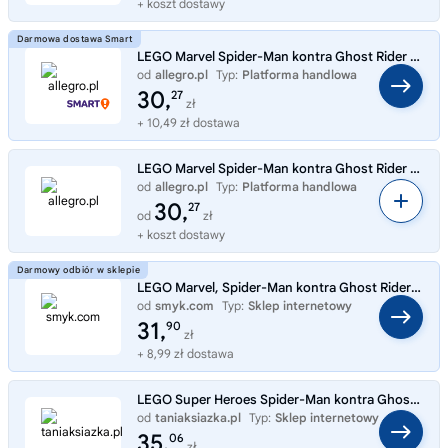
+ koszt dostawy
LEGO Marvel Spider-Man kontra Ghost Rider na motocyklu 76335
od
allegro.pl
Typ:
Platforma handlowa
30,
27
zł
+ 10,49 zł dostawa
LEGO Marvel Spider-Man kontra Ghost Rider na motocyklu 76335
od
allegro.pl
Typ:
Platforma handlowa
30,
27
od
zł
+ koszt dostawy
LEGO Marvel, Spider-Man kontra Ghost Rider na motocyklu, 76335
od
smyk.com
Typ:
Sklep internetowy
31,
90
zł
+ 8,99 zł dostawa
LEGO Super Heroes Spider-Man kontra Ghost Rider na motocyklu 76335
od
taniaksiazka.pl
Typ:
Sklep internetowy
35,
06
zł