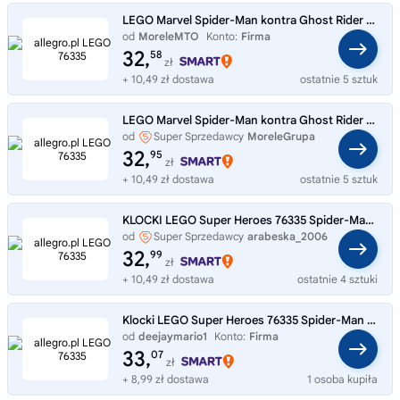
LEGO Marvel Spider-Man kontra Ghost Rider na motocyklu (76335)
od
MoreleMTO
Konto:
Firma
32,
58
zł
+ 10,49 zł dostawa
ostatnie 5 sztuk
LEGO Marvel Spider-Man kontra Ghost Rider na motocyklu (76335)
od
Super Sprzedawcy
MoreleGrupa
32,
95
zł
+ 10,49 zł dostawa
ostatnie 5 sztuk
KLOCKI LEGO Super Heroes 76335 Spider-Man kontra Ghost Rider na motocyklu
od
Super Sprzedawcy
arabeska_2006
32,
99
zł
+ 10,49 zł dostawa
ostatnie 4 sztuki
Klocki LEGO Super Heroes 76335 Spider-Man kontra Ghost Rider na motocyklu
od
deejaymario1
Konto:
Firma
33,
07
zł
+ 8,99 zł dostawa
1 osoba kupiła