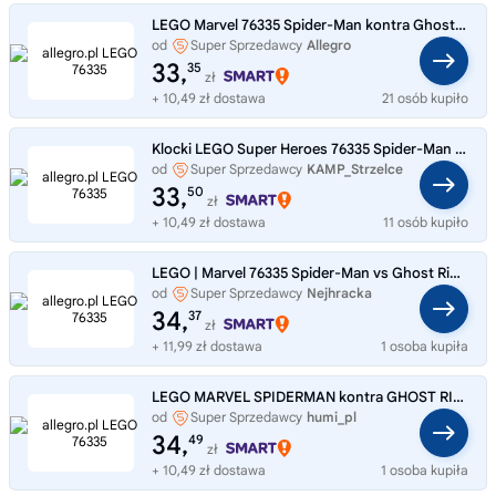
LEGO Marvel 76335 Spider-Man kontra Ghost Rider na motocyklu
od
Super Sprzedawcy
Allegro
33,
35
zł
+ 10,49 zł dostawa
21 osób kupiło
Klocki LEGO Super Heroes 76335 Spider-Man kontra Ghost Rider na motocyklu
od
Super Sprzedawcy
KAMP_Strzelce
33,
50
zł
+ 10,49 zł dostawa
11 osób kupiło
LEGO | Marvel 76335 Spider-Man vs Ghost Rider na motocyklu
od
Super Sprzedawcy
Nejhracka
34,
37
zł
+ 11,99 zł dostawa
1 osoba kupiła
LEGO MARVEL SPIDERMAN kontra GHOST RIDER MOTOR 76335 + TORBA LEGO
od
Super Sprzedawcy
humi_pl
34,
49
zł
+ 10,49 zł dostawa
1 osoba kupiła