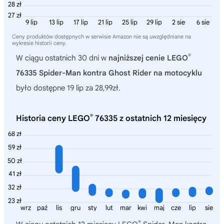
28 zł
27 zł
9 lip
13 lip
17 lip
21 lip
25 lip
29 lip
2 sie
6 sie
Ceny produktów dostępnych w serwisie Amazon nie są uwzględniane na
wykresie historii ceny.
®
W ciągu ostatnich 30 dni w
najniższej cenie LEGO
76335 Spider-Man kontra Ghost Rider na motocyklu
było dostępne 19 lip za 28,99zł.
®
Historia ceny LEGO
76335 z ostatnich 12 miesięcy
68 zł
59 zł
50 zł
41 zł
32 zł
23 zł
wrz
paź
lis
gru
sty
lut
mar
kwi
maj
cze
lip
sie
®