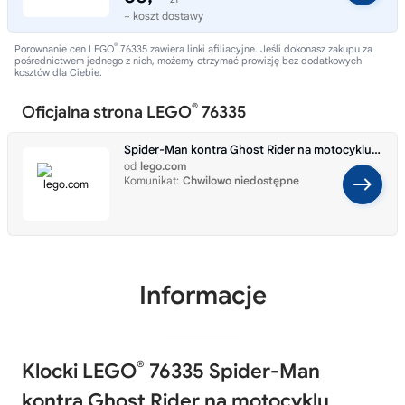
+ koszt dostawy
®
Porównanie cen LEGO
76335 zawiera linki afiliacyjne. Jeśli dokonasz zakupu za
pośrednictwem jednego z nich, możemy otrzymać prowizję bez dodatkowych
kosztów dla Ciebie.
®
Oficjalna strona LEGO
76335
Spider-Man kontra Ghost Rider na motocyklu 76335
od
lego.com
Komunikat:
Chwilowo niedostępne
Informacje
®
Klocki LEGO
76335 Spider-Man
kontra Ghost Rider na motocyklu