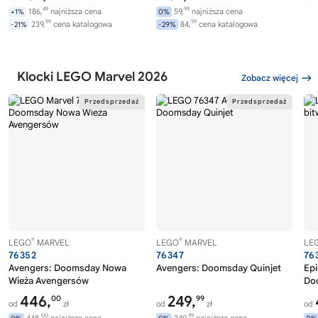
49
99
186,
najniższa cena
59,
najniższa cena
+1%
0%
99
99
239,
cena katalogowa
84,
cena katalogowa
-21%
-29%
Klocki LEGO Marvel 2026
Zobacz więcej
®
®
LEGO
MARVEL
LEGO
MARVEL
LE
76352
76347
76
Avengers: Doomsday Nowa
Avengers: Doomsday Quinjet
Epi
Wieża Avengersów
Do
446,
249,
00
99
od
zł
od
zł
od
00
99
448,
najniższa cena
249,
najniższa cena