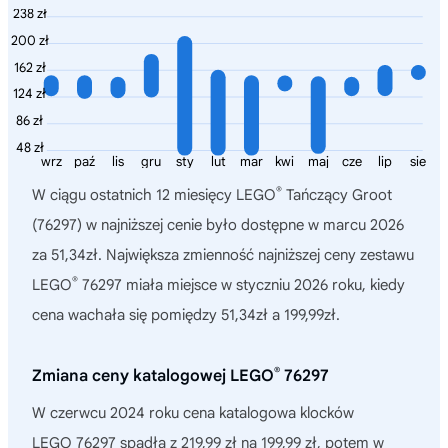
238 zł
200 zł
162 zł
124 zł
86 zł
48 zł
wrz
paź
lis
gru
sty
lut
mar
kwi
maj
cze
lip
sie
®
W ciągu ostatnich 12 miesięcy
LEGO
Tańczący Groot
(76297)
w najniższej cenie było dostępne w marcu 2026
za 51,34zł. Największa zmienność najniższej ceny zestawu
®
LEGO
76297 miała miejsce w styczniu 2026 roku, kiedy
cena wachała się pomiędzy 51,34zł a 199,99zł.
®
Zmiana ceny katalogowej LEGO
76297
W czerwcu 2024 roku cena katalogowa klocków
LEGO 76297 spadła z 219,99 zł na 199,99 zł, potem w