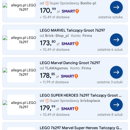
od
Super Sprzedawcy
Bonito-pl
170,
99
zł
+ 10,49 zł dostawa
ostatnia sztuka
LEGO MARVEL Tańczący Groot 76297
od
Brick-Shop_pl
Konto:
Firma
173,
80
zł
+ 10,49 zł dostawa
ostatnie 6 sztuk
LEGO Marvel Dancing Groot 76297
od
TLAMAgames
Konto:
Firma
178,
85
zł
+ 11,99 zł dostawa
ostatnie 3 sztuki
LEGO SUPER HEROES 76297 Tańczący Groot Super Zestaw Klocków 459 el
od
Super Sprzedawcy
bricksplace
179,
99
zł
+ 10,49 zł dostawa
ostatnie 8 sztuk
LEGO 76297 Marvel Super Heroes Tańczący Groot