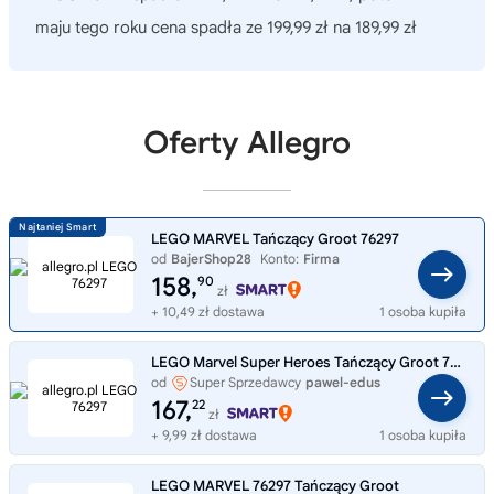
maju tego roku cena spadła ze 199,99 zł na 189,99 zł
Oferty Allegro
LEGO MARVEL Tańczący Groot 76297
od
BajerShop28
Konto:
Firma
158,
90
zł
+ 10,49 zł dostawa
1 osoba kupiła
LEGO Marvel Super Heroes Tańczący Groot 76297
od
Super Sprzedawcy
pawel-edus
167,
22
zł
+ 9,99 zł dostawa
1 osoba kupiła
LEGO MARVEL 76297 Tańczący Groot