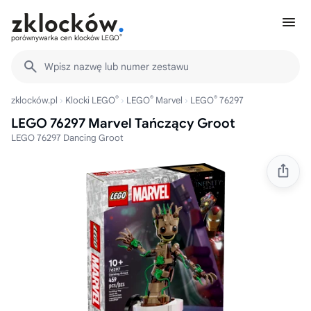
®
porównywarka cen klocków LEGO
Wpisz nazwę lub numer zestawu
®
®
®
zklocków.pl
Klocki LEGO
LEGO
Marvel
LEGO
76297
LEGO 76297 Marvel Tańczący Groot
LEGO 76297 Dancing Groot