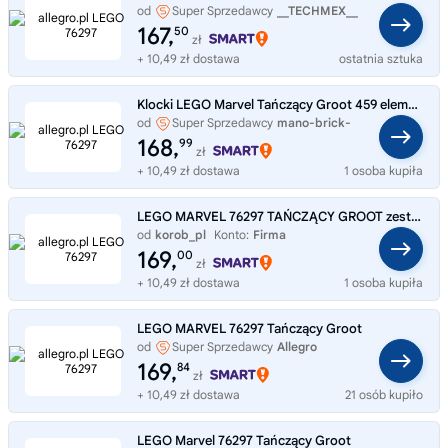
od
Super Sprzedawcy
__TECHMEX__
167,
50
zł
+ 10,49 zł dostawa
ostatnia sztuka
Klocki LEGO Marvel Tańczący Groot 459 elementów 76297
od
Super Sprzedawcy
mano-brick-
store
168,
99
zł
+ 10,49 zł dostawa
1 osoba kupiła
LEGO MARVEL 76297 TAŃCZĄCY GROOT zestaw klocków dla dzieci 10+
od
korob_pl
Konto:
Firma
169,
00
zł
+ 10,49 zł dostawa
1 osoba kupiła
LEGO MARVEL 76297 Tańczący Groot
od
Super Sprzedawcy
Allegro
169,
84
zł
+ 10,49 zł dostawa
21 osób kupiło
LEGO Marvel 76297 Tańczący Groot