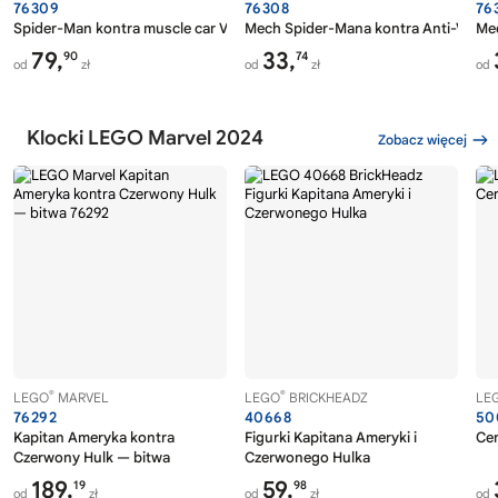
76309
76308
76
Spider-Man kontra muscle car Venoma
Mech Spider-Mana kontra Anti-Veno
Mec
79,
33,
90
74
od
zł
od
zł
od
Klocki LEGO Marvel 2024
Zobacz więcej
®
®
LEGO
MARVEL
LEGO
BRICKHEADZ
LE
76292
40668
50
Kapitan Ameryka kontra
Figurki Kapitana Ameryki i
Ce
Czerwony Hulk — bitwa
Czerwonego Hulka
189,
59,
19
98
od
zł
od
zł
od