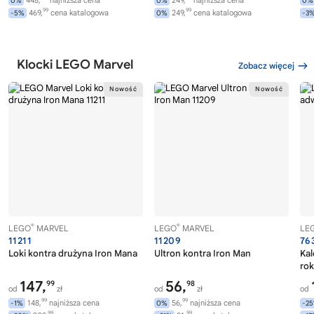
0%
0%
0%
99
99
469,
cena katalogowa
249,
cena katalogowa
-5%
0%
-3
Klocki LEGO Marvel
Zobacz więcej
®
®
LEGO
MARVEL
LEGO
MARVEL
LE
11211
11209
76
Loki kontra drużyna Iron Mana
Ultron kontra Iron Man
Ka
rok
147,
56,
99
98
od
zł
od
zł
od
99
99
148,
najniższa cena
56,
najniższa cena
-1%
0%
-2
99
99