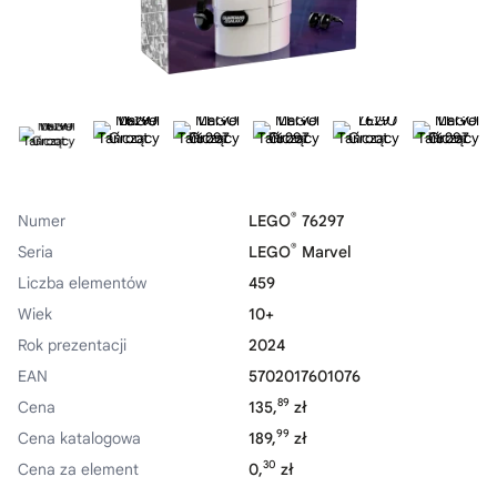
®
Numer
LEGO
76297
®
Seria
LEGO
Marvel
Liczba elementów
459
Wiek
10+
Rok prezentacji
2024
EAN
5702017601076
89
Cena
135,
zł
99
Cena katalogowa
189,
zł
30
Cena za element
0,
zł