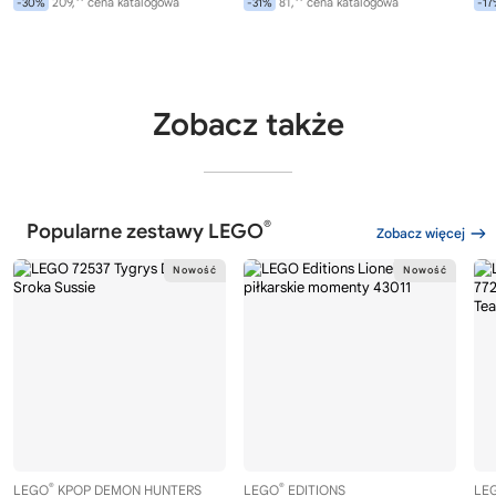
209,
cena katalogowa
81,
cena katalogowa
-30%
-31%
-1
Zobacz także
®
Popularne zestawy LEGO
Zobacz więcej
®
®
LEGO
KPOP DEMON HUNTERS
LEGO
EDITIONS
LE