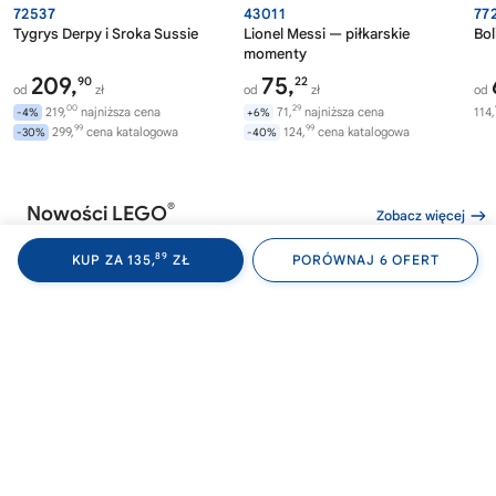
72537
43011
77
Tygrys Derpy i Sroka Sussie
Lionel Messi — piłkarskie
Bol
momenty
209,
75,
90
22
od
zł
od
zł
od
00
29
219,
najniższa cena
71,
najniższa cena
114,
-4%
+6%
99
99
299,
cena katalogowa
124,
cena katalogowa
-30%
-40%
®
Nowości LEGO
Zobacz więcej
89
KUP ZA 135,
ZŁ
PORÓWNAJ 6 OFERT
®
®
LEGO
WEDNESDAY
LEGO
WEDNESDAY
LE
76788
76787
72