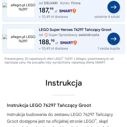
od
DELVARI
Konto:
Firma
187,
99
zł
+ 10,49 zł dostawa
ostatnie 4 sztuki
LEGO Super Heroes 76297 Tańczący Groot
od
Super Sprzedawcy
swiatskrzata
188,
98
zł
+ 10,49 zł dostawa
1 osoba kupiła
®
Prezentujemy 20 najtańszych ofert LEGO
76297 z Allegro, posortowanych od
najniższej ceny. Na początku listy wyróżniliśmy najtańszą ofertę SMART.
Instrukcja
Instrukcja LEGO 76297 Tańczący Groot
Instrukcja budowania do zestawu
LEGO 76297 Tańczący
®
Groot
dostępna jest na oficjalnej stronie LEGO
, skąd