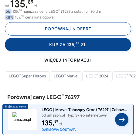
135,
89
od
zł
88
®
135,
najniższa cena LEGO
76297 z ostatnich 30 dni
0%
99
189,
cena katalogowa
-28%
PORÓWNAJ 6 OFERT
89
KUP ZA 135,
ZŁ
WIĘCEJ INFORMACJI
®
®
®
®
LEGO
Super Heroes
LEGO
Marvel
LEGO
2024
LEGO
762
®
Porównaj ceny LEGO
76297
LEGO | Marvel Tańczący Groot 76297 | Zabawka dla chłopca i dziewczynki, figurka Groota do zbudowania, prezent dla dzieci
od
amazon.pl
Typ:
Sklep internetowy
135,
89
zł
DARMOWA DOSTAWA