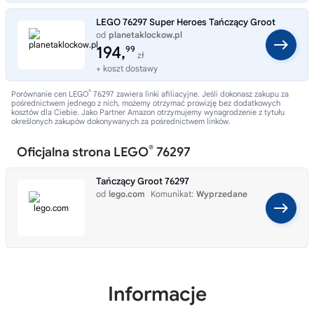
LEGO 76297 Super Heroes Tańczący Groot
od
planetaklockow.pl
Typ:
Sklep internetowy
194,
99
zł
+ koszt dostawy
®
Porównanie cen LEGO
76297 zawiera linki afiliacyjne. Jeśli dokonasz zakupu za
pośrednictwem jednego z nich, możemy otrzymać prowizję bez dodatkowych
kosztów dla Ciebie. Jako Partner Amazon otrzymujemy wynagrodzenie z tytułu
określonych zakupów dokonywanych za pośrednictwem linków.
®
Oficjalna strona LEGO
76297
Tańczący Groot 76297
od
lego.com
Komunikat:
Wyprzedane
Informacje