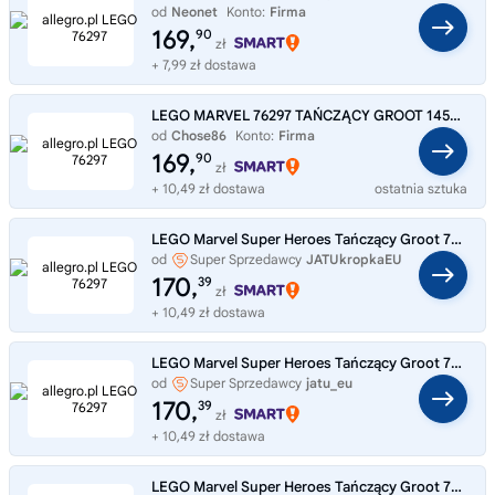
od
Neonet
Konto:
Firma
169,
90
zł
+ 7,99 zł dostawa
LEGO MARVEL 76297 TAŃCZĄCY GROOT 1459 ELEMENTÓW
od
Chose86
Konto:
Firma
169,
90
zł
+ 10,49 zł dostawa
ostatnia sztuka
LEGO Marvel Super Heroes Tańczący Groot 76297
od
Super Sprzedawcy
JATUkropkaEU
170,
39
zł
+ 10,49 zł dostawa
LEGO Marvel Super Heroes Tańczący Groot 76297
od
Super Sprzedawcy
jatu_eu
170,
39
zł
+ 10,49 zł dostawa
LEGO Marvel Super Heroes Tańczący Groot 76297 LEGO