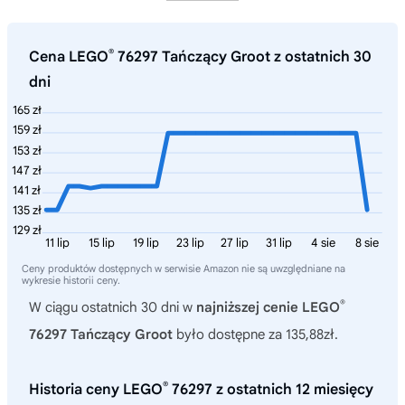
®
Cena LEGO
76297 Tańczący Groot z ostatnich 30
dni
165 zł
159 zł
153 zł
147 zł
141 zł
135 zł
129 zł
11 lip
15 lip
19 lip
23 lip
27 lip
31 lip
4 sie
8 sie
Ceny produktów dostępnych w serwisie Amazon nie są uwzględniane na
wykresie historii ceny.
®
W ciągu ostatnich 30 dni w
najniższej cenie LEGO
76297 Tańczący Groot
było dostępne za 135,88zł.
®
Historia ceny LEGO
76297 z ostatnich 12 miesięcy