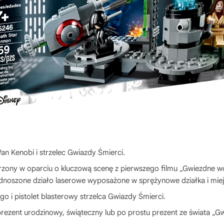
n Kenobi i strzelec Gwiazdy Śmierci.
rzony w oparciu o kluczową scenę z pierwszego filmu „Gwiezdne wo
noszone działo laserowe wyposażone w sprężynowe działka i miej
o i pistolet blasterowy strzelca Gwiazdy Śmierci.
rezent urodzinowy, świąteczny lub po prostu prezent ze świata „G