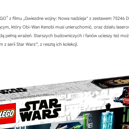
®
LEGO
z filmu „Gwiezdne wojny: Nowa nadzieja” z zestawem 75246 Dzi
jącym, który Obi-Wan Kenobi musi unieruchomić, oraz działu laser
dą pełną wrażeń. Starszych budowniczych i fanów ucieszy też m
 serii Star Wars™, z resztą ich kolekcji.