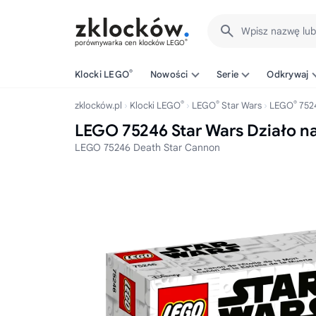
Wpisz nazwę lu
®
porównywarka cen klocków LEGO
®
Klocki LEGO
Nowości
Serie
Odkrywaj
®
®
®
zklocków.pl
Klocki LEGO
LEGO
Star Wars
LEGO
752
LEGO 75246 Star Wars Działo n
LEGO 75246 Death Star Cannon