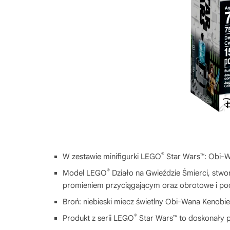
®
W zestawie minifigurki LEGO
Star Wars™: Obi-Wa
®
Model LEGO
Działo na Gwieździe Śmierci, stwo
promieniem przyciągającym oraz obrotowe i pod
Broń: niebieski miecz świetlny Obi-Wana Kenobieg
®
Produkt z serii LEGO
Star Wars™ to doskonały p