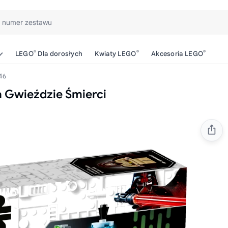
b numer zestawu
®
®
®
LEGO
Dla dorosłych
Kwiaty LEGO
Akcesoria LEGO
46
a Gwieździe Śmierci