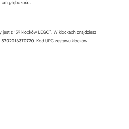
1 cm głębokości.
®
y jest z 159 klocków LEGO
. W klockach znajdziesz
:
5702016370720
. Kod UPC zestawu klocków