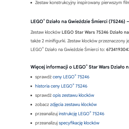
Zestaw konstrukcyjny inspirowany pierwszym film
®
LEGO
Działo na Gwieździe Śmierci (75246)
Zestaw klocków
LEGO Star Wars 75246 Działo na
także 2 minifigurki. Zestaw klocków przeznaczony 
®
LEGO
Działo na Gwieździe Śmierci to:
673419304
®
Więcej informacji o LEGO
Star Wars Działo n
®
sprawdź
ceny LEGO
75246
®
historia ceny LEGO
75246
sprawdź
opis zestawu klocków
zobacz
zdjęcia zestawu klocków
®
przeanalizuj
instrukcję LEGO
75246
przeanalizuj
specyfikację klocków