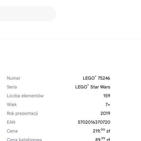
®
Numer
LEGO
75246
®
Seria
LEGO
Star Wars
Liczba elementów
159
Wiek
7+
Rok prezentacji
2019
EAN
5702016370720
00
Cena
219,
zł
99
Cena katalogowa
89,
zł