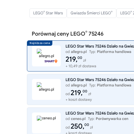
®
®
®
LEGO
Star Wars
Gwiazda Śmierci LEGO
LEGO
®
Porównaj ceny LEGO
75246
LEGO Star Wars 75246 Działo na Gwieź
od
allegro.pl
Typ:
Platforma handlowa
219,
00
zł
+ 10,49 zł dostawa
LEGO Star Wars 75246 Działo na Gwieź
od
allegro.pl
Typ:
Platforma handlowa
219,
00
od
zł
+ koszt dostawy
LEGO Star Wars 75246 Działo na Gwieź
od
ceneo.pl
Typ:
Porównywarka cen
250,
00
od
zł
+ koszt dostawy