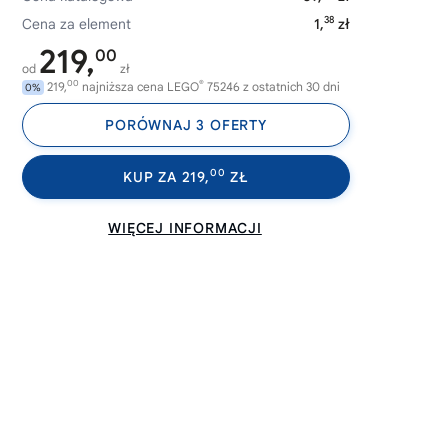
38
Cena za element
1,
zł
219,
00
od
zł
00
®
219,
najniższa cena LEGO
75246 z ostatnich 30 dni
0%
PORÓWNAJ 3 OFERTY
00
KUP ZA 219,
ZŁ
WIĘCEJ INFORMACJI