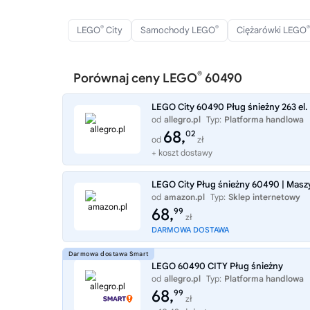
®
®
®
LEGO
City
Samochody LEGO
Ciężarówki LEGO
®
Porównaj ceny LEGO
60490
LEGO City 60490 Pług śnieżny 263 el.
od
allegro.pl
Typ:
Platforma handlowa
68,
02
od
zł
+ koszt dostawy
LEGO City Pług śnieżny 60490 | Maszy
od
amazon.pl
Typ:
Sklep internetowy
68,
99
zł
DARMOWA DOSTAWA
LEGO 60490 CITY Pług śnieżny
od
allegro.pl
Typ:
Platforma handlowa
68,
99
zł