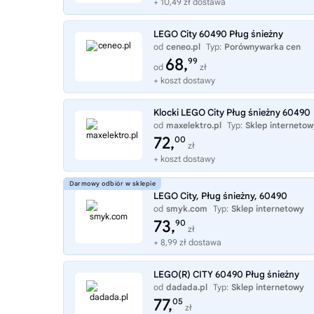
+ 10,49 zł dostawa
LEGO City 60490 Pług śnieżny
od
ceneo.pl
Typ:
Porównywarka cen
68,
99
od
zł
+ koszt dostawy
Klocki LEGO City Pług śnieżny 60490
od
maxelektro.pl
Typ:
Sklep internetow
72,
00
zł
+ koszt dostawy
LEGO City, Pług śnieżny, 60490
od
smyk.com
Typ:
Sklep internetowy
73,
90
zł
+ 8,99 zł dostawa
LEGO(R) CITY 60490 Pług śnieżny
od
dadada.pl
Typ:
Sklep internetowy
77,
05
zł