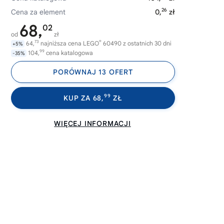
26
Cena za element
0,
zł
68,
02
od
zł
73
®
64,
najniższa cena LEGO
60490 z ostatnich 30 dni
+5%
99
104,
cena katalogowa
-35%
PORÓWNAJ 13 OFERT
99
KUP ZA 68,
ZŁ
WIĘCEJ INFORMACJI