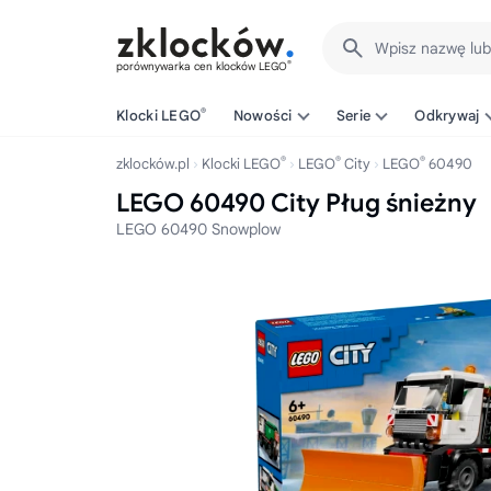
Wpisz nazwę lu
®
porównywarka cen klocków LEGO
®
Klocki LEGO
Nowości
Serie
Odkrywaj
®
®
®
zklocków.pl
Klocki LEGO
LEGO
City
LEGO
60490
LEGO 60490 City Pług śnieżny
LEGO 60490 Snowplow