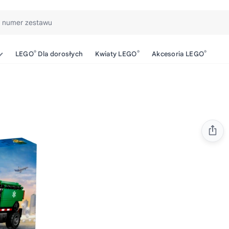
b numer zestawu
®
®
®
LEGO
Dla dorosłych
Kwiaty LEGO
Akcesoria LEGO