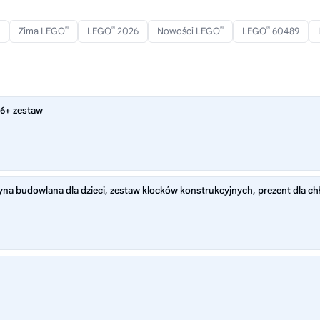
®
®
®
®
Zima LEGO
LEGO
2026
Nowości LEGO
LEGO
60489
 6+ zestaw
na budowlana dla dzieci, zestaw klocków konstrukcyjnych, prezent dla chł