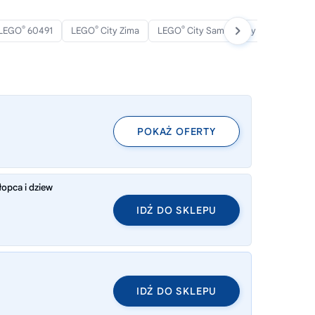
®
®
®
LEGO
60491
LEGO
City Zima
LEGO
City Samochody
POKAŻ OFERTY
opca i dziew
IDŹ DO SKLEPU
IDŹ DO SKLEPU