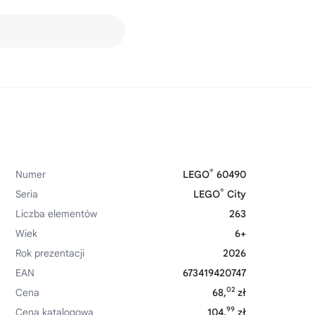
®
Numer
LEGO
60490
®
Seria
LEGO
City
Liczba elementów
263
Wiek
6+
Rok prezentacji
2026
EAN
673419420747
02
Cena
68,
zł
99
Cena katalogowa
104,
zł