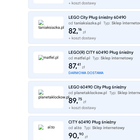
+ koszt dostawy
LEGO City Pług śnieżny 60490
od
taniaksiazka.pl
Typ:
Sklep internet
82,
16
zł
+ koszt dostawy
LEGO(R) CITY 60490 Pług śnieżny
od
matfel.pl
Typ:
Sklep internetowy
87,
41
zł
DARMOWA DOSTAWA
LEGO 60490 City Pług śnieżny
od
planetaklockow.pl
Typ:
Sklep inter
89,
75
zł
+ koszt dostawy
CITY 60490 Pług śnieżny
od
al.to
Typ:
Sklep internetowy
90,
90
zł