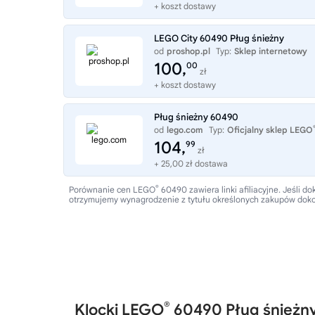
+ koszt dostawy
LEGO City 60490 Pług śnieżny
od
proshop.pl
Typ:
Sklep internetowy
100,
00
zł
+ koszt dostawy
Pług śnieżny 60490
od
lego.com
Typ:
Oficjalny sklep LEGO
104,
99
zł
+ 25,00 zł dostawa
®
Porównanie cen LEGO
60490 zawiera linki afiliacyjne. Jeśli
otrzymujemy wynagrodzenie z tytułu określonych zakupów dok
®
Klocki LEGO
60490 Pług śnieżn