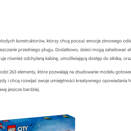
młodych konstruktorów, którzy chcą poczuć emocje zimowego odśni
 opuszczanie przedniego pługu. Dodatkowo, dzieci mogą załadować e
uje również odchylaną kabinę, umożliwiającą dostęp do silnika, ora
dzi 263 elementy, które pozwalają na zbudowanie modelu gotowego 
azdy i chcą rozwijać swoje umiejętności kreatywnego opowiadania h
awę jeszcze bardziej.