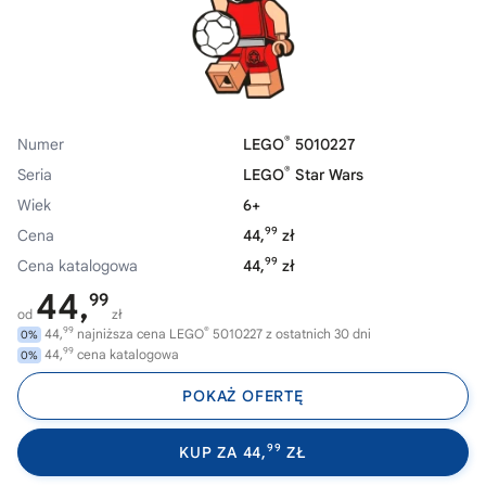
®
Numer
LEGO
5010227
®
Seria
LEGO
Star Wars
Wiek
6+
99
Cena
44,
zł
99
Cena katalogowa
44,
zł
44,
99
od
zł
99
®
44,
najniższa cena LEGO
5010227 z ostatnich 30 dni
0%
99
44,
cena katalogowa
0%
POKAŻ OFERTĘ
99
KUP ZA 44,
ZŁ