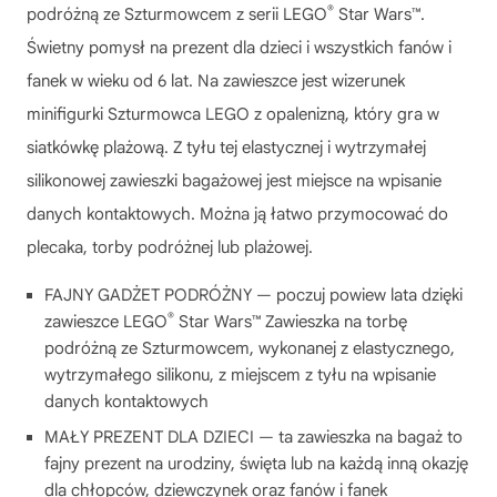
®
podróżną ze Szturmowcem z serii LEGO
Star Wars™.
Świetny pomysł na prezent dla dzieci i wszystkich fanów i
fanek w wieku od 6 lat. Na zawieszce jest wizerunek
minifigurki Szturmowca LEGO z opalenizną, który gra w
siatkówkę plażową. Z tyłu tej elastycznej i wytrzymałej
silikonowej zawieszki bagażowej jest miejsce na wpisanie
danych kontaktowych. Można ją łatwo przymocować do
plecaka, torby podróżnej lub plażowej.
FAJNY GADŻET PODRÓŻNY — poczuj powiew lata dzięki
®
zawieszce LEGO
Star Wars™ Zawieszka na torbę
podróżną ze Szturmowcem, wykonanej z elastycznego,
wytrzymałego silikonu, z miejscem z tyłu na wpisanie
danych kontaktowych
MAŁY PREZENT DLA DZIECI — ta zawieszka na bagaż to
fajny prezent na urodziny, święta lub na każdą inną okazję
dla chłopców, dziewczynek oraz fanów i fanek