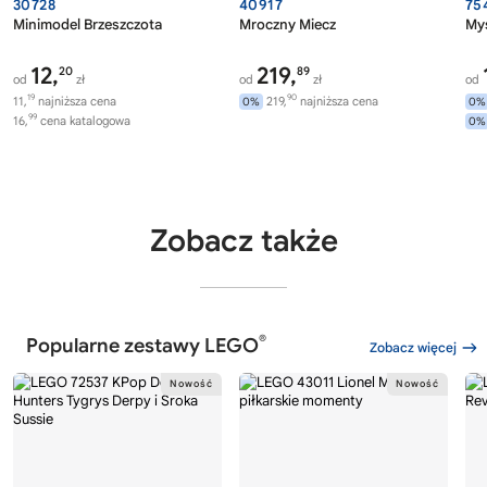
30728
40917
75
Minimodel Brzeszczota
Mroczny Miecz
Myś
12,
219,
20
89
od
zł
od
zł
od
19
90
11,
najniższa cena
219,
najniższa cena
0%
0%
99
16,
cena katalogowa
0%
Zobacz także
®
Popularne zestawy LEGO
Zobacz więcej