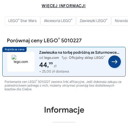
WIĘCEJ INFORMACJI
®
®
®
LEGO
Star Wars
Akcesoria LEGO
Zawieszki LEGO
Nowośc
®
Porównaj ceny LEGO
5010227
Zawieszka na torbę podróżną ze Szturmowcem™ 5010227
®
od
lego.com
Typ:
Oficjalny sklep LEGO
44,
99
zł
+ 25,00 zł dostawa
®
Porównanie cen LEGO
5010227 zawiera linki afiliacyjne. Jeśli dokonasz zakupu za
pośrednictwem jednego z nich, możemy otrzymać prowizję bez dodatkowych
kosztów dla Ciebie.
Informacje