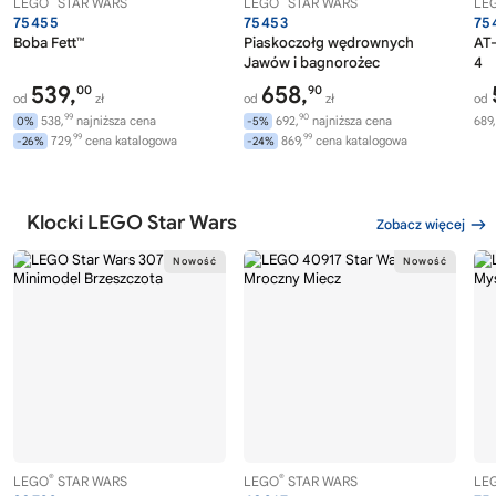
LEGO
STAR WARS
LEGO
STAR WARS
LE
75455
75453
75
Boba Fett™
Piaskoczołg wędrownych
AT-
Jawów i bagnorożec
4
539,
658,
00
90
od
zł
od
zł
od
99
90
538,
najniższa cena
692,
najniższa cena
689,
0%
-5%
99
99
729,
cena katalogowa
869,
cena katalogowa
-26%
-24%
Klocki LEGO Star Wars
Zobacz więcej
®
®
LEGO
STAR WARS
LEGO
STAR WARS
LE