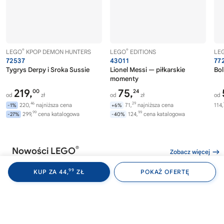
®
®
LEGO
KPOP DEMON HUNTERS
LEGO
EDITIONS
LE
72537
43011
77
Tygrys Derpy i Sroka Sussie
Lionel Messi — piłkarskie
Bol
momenty
219,
75,
00
24
od
zł
od
zł
od
46
29
220,
najniższa cena
71,
najniższa cena
114,
-1%
+6%
99
99
299,
cena katalogowa
124,
cena katalogowa
-27%
-40%
®
Nowości LEGO
Zobacz więcej
99
KUP ZA 44,
ZŁ
POKAŻ OFERTĘ