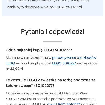
podróżną ze Szturmowcem™ (5010227)
w najniższej
cenie było dostępne w sierpniu 2026 za 44,99zł.
Pytania i odpowiedzi
Gdzie najtaniej kupię LEGO 5010227?
Aktualnie w najniższej cenie w
porównywarce cen klocków
LEGO
— zklockow.pl produkt
LEGO 5010227
możesz kupić
za
44,99 zł
.
Ile kosztuje LEGO Zawieszka na torbę podróżną ze
Szturmowcem™ (5010227)?
Aktualnie w najniższej cenie produkt LEGO Star Wars
5010227 Zawieszka na torbę podróżną ze Szturmowcem™
możesz kupić za
44,99 zł
.
Cena LEGO 5010227
jest równa