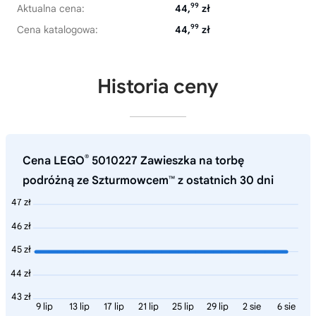
99
Aktualna cena:
44,
zł
99
Cena katalogowa:
44,
zł
Historia ceny
®
Cena LEGO
5010227 Zawieszka na torbę
podróżną ze Szturmowcem™ z ostatnich 30 dni
47 zł
46 zł
45 zł
44 zł
43 zł
9 lip
13 lip
17 lip
21 lip
25 lip
29 lip
2 sie
6 sie