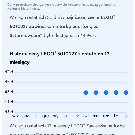
Ceny produktów dostępnych w serwisie Amazon nie są uwzględniane na
wykresie historii ceny.
®
W ciągu ostatnich 30 dni w
najniższej cenie LEGO
5010227 Zawieszka na torbę podróżną ze
Szturmowcem™
było dostępne za 44,99zł.
®
Historia ceny LEGO
5010227 z ostatnich 12
miesięcy
47 zł
46 zł
45 zł
44 zł
43 zł
wrz
paź
lis
gru
sty
lut
mar
kwi
maj
cze
lip
sie
®
W ciągu ostatnich 12 miesięcy
LEGO
Zawieszka na torbę