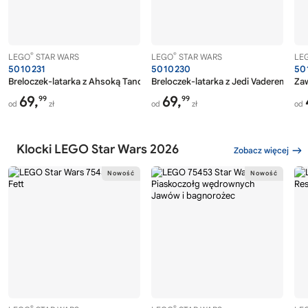
®
®
LEGO
STAR WARS
LEGO
STAR WARS
LE
5010231
5010230
50
Breloczek-latarka z Ahsoką Tano™
Breloczek-latarka z Jedi Vaderem
Zaw
69,
69,
99
99
od
zł
od
zł
od
Klocki LEGO Star Wars 2026
Zobacz więcej
®
®